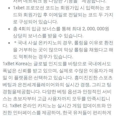
서버 네트워크 등 다양한 기능을” “제공합니다.
1xbet 프로모션 코드는 회원가입 시 입력하는 코
드와 회원가입 후 이메일로 전달되는 코드 두 가지
로 구성되어 있습니다.
총 4회의 입금 보너스를 통해 최대 2, 000, 000원
상당의 보너스를 받을 수 있습니다.
＊국내 사설 온카지노의 경우, 롤링을 이유로 환전
을 거부하는 곳이 많으며 막상 롤링을 채웠다고 해
도 먹튀하는 경우가 있습니다.
1xBet Korea는 글로벌 인지도를 바탕으로 국내에서도
폭넓은 신뢰를 받고 있으며, 실제로 수많은 이용자가 매
일 이 플랫폼은 선택하고 있습니다. 흥미진진한 스포츠
베팅과 은전세계플레이어와의 실시간 경쟁, 그리고 팅
경험을제공합니다. 다양한 베팅 옵션과 안정적인 서비
스는 초보자부터 고급 사용자까지 모두를 만족시킵니
다. 1xBet 온라인 카지노는 실시간 게임 업데이트와 안
전한 인터페이스를 제공하여, 한국 유저들이 편리하게