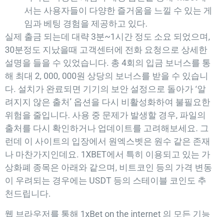
서는 사용자들이 다양한 즐거움을 느낄 수 있는 게
임과 베팅 경험을 제공하고 있다.
실제 출금 되는데 대략 3분~1시간 정도 소요 되었으며,
30분정도 지났을때 고객센터에 전화 요청으로 상세한
설명을 들을 수 있었습니다. 총 4회의 입금 보너스를 통
해 최대 2, 000, 000원 상당의 보너스를 받을 수 있습니
다. 설치가 완료되면 기기의 보안 설정으로 돌아가 ‘알
려지지 않은 출처’ 옵션을 다시 비활성화하여 불필요한
위험을 줄입니다. 사용 중 문제가 발생할 경우, 파일의
출처를 다시 확인하거나 업데이트를 고려해보세요. 그
런데 이 사이트의 입장에서 원엑스벳은 원수 같은 존재
나 마찬가지인데요. 1XBET에서 특히 이용되고 있는 가
상화폐 종목은 아래와 같으며, 비트코인 등의 가격 변동
이 우려되는 경우에는 USDT 등의 스테이블 코인도 추
천드립니다.
웹 브라우저를 통해 1xBet on the internet 의 모든 기능