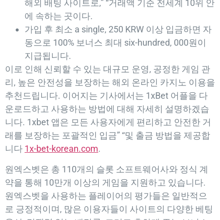
해외 배팅 사이트로,” “거래액 기준 전세계 10위 안
에 속하는 곳이다.
가입 후 최소 a single, 250 KRW 이상 입금하면 자
동으로 100% 보너스 최대 six-hundred, 000원이
지급됩니다.
이로 인해 신뢰할 수 있는 대규모 운영, 공정한 게임 관
리, 높은 안전성을 보장하는 해외 온라인 카지노 이용을
추천드립니다. 이어지는 기사에서는 1xBet 어플을 다
운로드하고 사용하는 방법에 대해 자세히 설명하겠습
니다. 1xbet 앱은 모든 사용자에게 편리하고 안전한 거
래를 보장하는 포괄적인 입금” “및 출금 방법을 제공합
니다
1x-bet-korean.com
.
원엑스벳은 총 110개의 슬롯 소프트웨어사와 정식 계
약을 통해 10만개 이상의 게임을 지원하고 있습니다.
원엑스벳을 사용하는 플레이어의 평가들은 일반적으
로 긍정적이며, 많은 이용자들이 사이트의 다양한 베팅