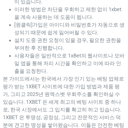
이 있습니다.
이러한 방법은 차단을 우회하고 제한 없이 1xbet
을 계속 사용하는 데 도움이 됩니다.
[원클릭]가입은 아이디와 비밀번호가 자동으로 생
성되기 때문에 쉽게 잃어버릴 수 있다.
설치 도중 권한 요청이 있을 경우, 필요한 권한을
부여한 후 진행합니다.
사용자들은 일반적으로 1xBet의 웹사이트나 모바
일 앱을 통해 처리 시간을 확인하고 이에 따라 인
출을 요청한다.
본 가이드에서는 한국에서 가장 인기 있는 배팅 업체로
평가 받는 1XBET 사이트에 대한 가입 방법과 제품 평
가, 그리고 2025년 원엑스벳 우회주소를 확인하실 수
있습니다. 1XBET 은 세계 최고의 베팅 사이트 중 하나
로, 한국 시장에서도 그 입지를 확고히 하고 있습니다.
1XBET 은 투명성, 공정성, 그리고 전문적인 서비스 덕
분에 견고한 명성을 쌓아왔습니다. 이들은 안전한 베팅