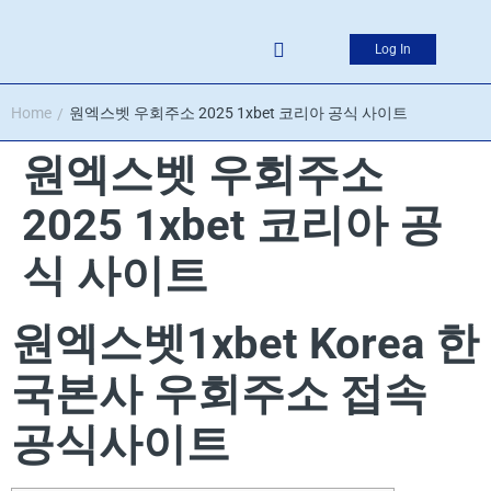
Log In
Home
원엑스벳 우회주소 2025 1xbet 코리아 공식 사이트
/
원엑스벳 우회주소
2025 1xbet 코리아 공
식 사이트
원엑스벳1xbet Korea 한
국본사 우회주소 접속
공식사이트