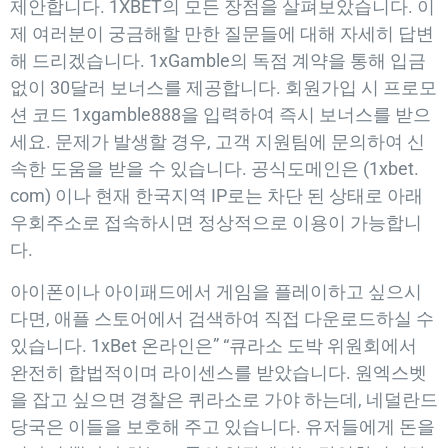
제안합니다. 1XBET의 모든 장점을 살͏펴보았습니다. 이
제͏ 여러분이͏ 궁금͏해할 만͏한 질문͏들에 대해 자세͏히 답변
해 드리겠습니͏다. 1xGamble의 독점 계약을 통해 입금
없이 30달러 보너스를 제공합니다. 회원가입 시 프로모
션 코드 1xgamble888을 입력하여 즉시 보너스를 받으
세요. 문제가 발생할 경우, 고객 지원팀에 문의하여 신
속한 도움을 받을 수 있습니다. 공식도메인은 (1xbet.
com) 이나 현재 한국지역 IP로는 차단 된 상태로 아래
우회주소로 접속하시면 정상적으로 이용이 가능합니
다.
아이폰이나 아이패드에서 게임을 플레이하고 싶으시
다면, 애플 스토어에서 검색하여 직접 다운로드하실 수
있습니다. 1xBet 온라인은” “큐라소 도박 위원회에서
완전히 합법적이며 라이센스를 받았습니다. 원엑스벳
을 잡고 싶으면 경찰은 퀴라소로 가야 하는데, 네덜란드
당국은 이들을 보호해 주고 있습니다. 유저들에게 돈을