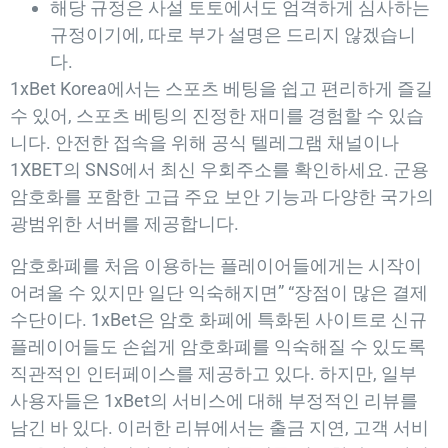
해당 규정은 사설 토토에서도 엄격하게 심사하는
규정이기에, 따로 부가 설명은 드리지 않겠습니
다.
1xBet Korea에서는 스포츠 베팅을 쉽고 편리하게 즐길
수 있어, 스포츠 베팅의 진정한 재미를 경험할 수 있습
니다. 안전한 접속을͏ 위해 공식 텔레그램 채널이나
1XBET의 SNS에서 최신 우회주소를 확인하세요. 군용
암호화를 포함한 고급 주요 보안 기능과 다양한 국가의
광범위한 서버를 제공합니다.
암호화폐를 처음 이용하는 플레이어들에게는 시작이
어려울 수 있지만 일단 익숙해지면” “장점이 많은 결제
수단이다. 1xBet은 암호 화폐에 특화된 사이트로 신규
플레이어들도 손쉽게 암호화폐를 익숙해질 수 있도록
직관적인 인터페이스를 제공하고 있다. 하지만, 일부
사용자들은 1xBet의 서비스에 대해 부정적인 리뷰를
남긴 바 있다. 이러한 리뷰에서는 출금 지연, 고객 서비