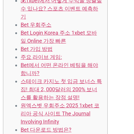
💰1xbet에서 어떻게 수익을 창출할
수 있나요? 스포츠 이벤트 예측하
기
Bet 우회주소
Bet Login Korea 주소 1xbet 모바
일 Online 가장 빠른
Bet 가입 방법
주요 라이브 게임:
Bet에서 어떤 온라인 베팅을 해야
합니까?
스테이크 카지노 첫 입금 보너스 특
집! 최대 2, 000달러의 200% 보너
스를 활용하는 장점 설명!
원엑스벳 우회주소 2025 1xbet 코
리아 공식 사이트 The Journal
Involving Infinity
Bet 다운로드 방법은?