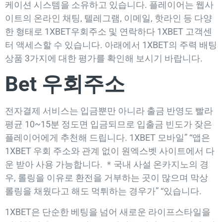
케이션 시스템을 소유하고 있습니다. 플레이어는 웹사
이트의 온라인 채팅, 텔레그램, 이메일, 핫라인 등 다양
한 형태로 1XBET우회주소 및 연락하다 1XBET 고객센
터 액세스할 수 있습니다. 아래에서 1XBET의 주력 배팅
상품 3가지에 대한 평가를 확인해 보시기 바랍니다.
Bet 우회주소
전자결제 서비스는 입금뿐만 아니라 출금 반영도 빨라
평균 10~15분 정도면 입금되므로 입출금 빈도가 잦은
플레이어에게 추천해 드립니다. 1XBET 모바일” “앱은
1XBET 우회 주소와 관계 없이 원엑스벳 사이트에서 다
운 받아 사용 가능합니다. ＊국내 사설 온카지노의 경
우, 롤링을 이유로 환전을 거부하는 곳이 많으며 막상
롤링을 채웠다고 해도 먹튀하는 경우가” “있습니다.
1XBET은 단순한 베팅을 넘어 새로운 라이프스타͏일을