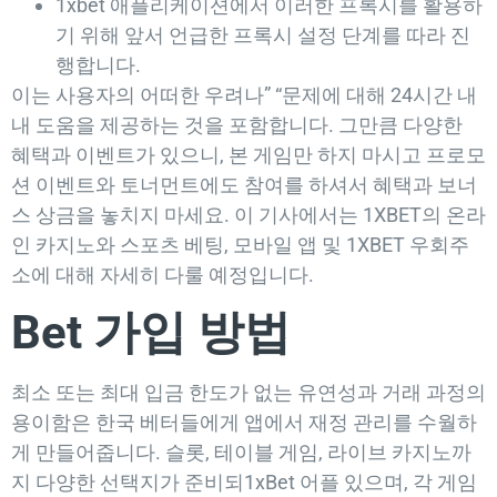
1xbet 애플리케이션에서 이러한 프록시를 활용하
기 위해 앞서 언급한 프록시 설정 단계를 따라 진
행합니다.
이는 사용자의 어떠한 우려나” “문제에 대해 24시간 내
내 도움을 제공하는 것을 포함합니다. 그만큼 다양한
혜택과 이벤트가 있으니, 본 게임만 하지 마시고 프로모
션 이벤트와 토너먼트에도 참여를 하셔서 혜택과 보너
스 상금을 놓치지 마세요. 이 기사에서는 1XBET의 온라
인 카지노와 스포츠 베팅, 모바일 앱 및 1XBET 우회주
소에 대해 자세히 다룰 예정입니다.
Bet 가입 방법
최소 또는 최대 입금 한도가 없는 유연성과 거래 과정의
용이함은 한국 베터들에게 앱에서 재정 관리를 수월하
게 만들어줍니다. 슬롯, 테이블 게임, 라이브 카지노까
지 다양한 선택지가 준비되1xBet 어플 있으며, 각 게임