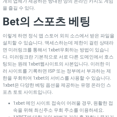
개의 업체가 제공하는 방대한 양의 온라인 카지노 게임
을 즐길 수 있다.
Bet의 스포츠 베팅
이렇게 하면 정식 앱 스토어 외의 소스에서 받은 파일을
설치할 수 있습니다. 액세스하는데 제한이 걸린 상태라
면 미러링크를 통해서 1xbet우회하는 방법이 있습니
다. 미러링크란 기본적으로 서로 다른 도메인에서 호스
팅되는 원래 1xbet웹사이트의 사본입니다. 이러한 미
러 사이트를 기록하면 ISP 또는 정부에서 부과하는 제
한을 우회하여 1xbet의 서비스를 사용할 수 있습니다.
1xbet은 다양한 베팅 옵션을 제공하는 유명 온라인 스
포츠 토토 사이트입니다.
1xbet 메인 사이트 접속이 어려울 경우, 원활한 접
속을 위해 최신주소 우회 주소를 이용하세요.