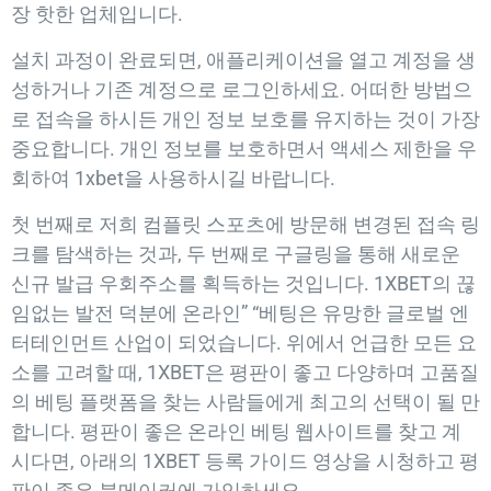
장 핫한 업체입니다.
설치 과정이 완료되면, 애플리케이션을 열고 계정을 생
성하거나 기존 계정으로 로그인하세요. 어떠한 방법으
로 접속을 하시든 개인 정보 보호를 유지하는 것이 가장
중요합니다. 개인 정보를 보호하면서 액세스 제한을 우
회하여 1xbet을 사용하시길 바랍니다.
첫 번째로 저희 컴플릿 스포츠에 방문해 변경된 접속 링
크를 탐색하는 것과, 두 번째로 구글링을 통해 새로운
신규 발급 우회주소를 획득하는 것입니다. 1XBET의 끊
임없는 발전 덕분에 온라인” “베팅은 유망한 글로벌 엔
터테인먼트 산업이 되었습니다. 위에서 언급한 모든 요
소를 ​​고려할 때, 1XBET은 평판이 좋고 다양하며 고품질
의 베팅 플랫폼을 찾는 사람들에게 최고의 선택이 될 만
합니다. 평판이 좋은 온라인 베팅 웹사이트를 찾고 계
시다면, 아래의 1XBET 등록 가이드 영상을 시청하고 평
판이 좋은 북메이커에 가입하세요.