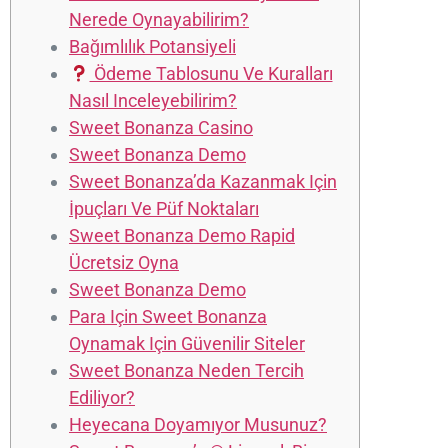
Nerede Oynayabilirim?
Bağımlılık Potansiyeli
Ödeme Tablosunu Ve Kuralları
Nasıl Inceleyebilirim?
Sweet Bonanza Casino
Sweet Bonanza Demo
Sweet Bonanza’da Kazanmak Için
İpuçları Ve Püf Noktaları
Sweet Bonanza Demo Rapid
Ücretsiz Oyna
Sweet Bonanza Demo
Para Için Sweet Bonanza
Oynamak Için Güvenilir Siteler
Sweet Bonanza Neden Tercih
Ediliyor?
Heyecana Doyamıyor Musunuz?