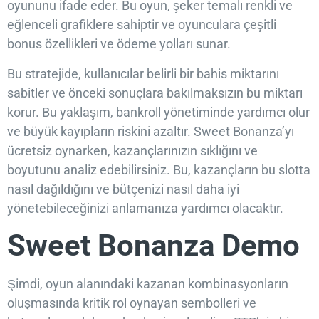
oyununu ifade eder. Bu oyun, şeker temalı renkli ve
eğlenceli grafiklere sahiptir ve oyunculara çeşitli
bonus özellikleri ve ödeme yolları sunar.
Bu stratejide, kullanıcılar belirli bir bahis miktarını
sabitler ve önceki sonuçlara bakılmaksızın bu miktarı
korur. Bu yaklaşım, bankroll yönetiminde yardımcı olur
ve büyük kayıpların riskini azaltır. Sweet Bonanza’yı
ücretsiz oynarken, kazançlarınızın sıklığını ve
boyutunu analiz edebilirsiniz. Bu, kazançların bu slotta
nasıl dağıldığını ve bütçenizi nasıl daha iyi
yönetebileceğinizi anlamanıza yardımcı olacaktır.
Sweet Bonanza Demo
Şimdi, oyun alanındaki kazanan kombinasyonların
oluşmasında kritik rol oynayan sembolleri ve