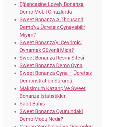
Eğlencesine Lovely Bonanza
Demo Mobil Cihazlarda
Sweet Bonanza A Thousand
Demo’yu Ücretsiz Oynayabilir
Miyim?
Sweet Bonanza’yı Çevrimiçi
Oynamak Güvenli Midir?
Sweet Bonanza Resmi Sitesi
Sweet Bonanza Demo Oyna
Sweet Bonanza Oyna – Ücretsiz
Demonstration Sürümü
Maksimum Kazanç Ve Sweet
Bonanza İstatistikleri
Sabit Bahis
Sweet Bonanza Oyunundaki
Demo Modu Nedir?
Çarpan Sembolleri Ve Ödemeleri