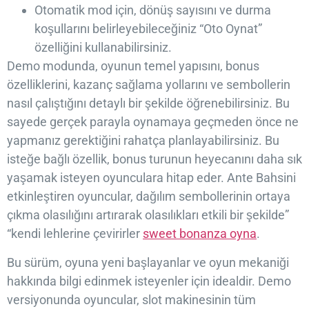
Otomatik mod için, dönüş sayısını ve durma
koşullarını belirleyebileceğiniz “Oto Oynat”
özelliğini kullanabilirsiniz.
Demo modunda, oyunun temel yapısını, bonus
özelliklerini, kazanç sağlama yollarını ve sembollerin
nasıl çalıştığını detaylı bir şekilde öğrenebilirsiniz. Bu
sayede gerçek parayla oynamaya geçmeden önce ne
yapmanız gerektiğini rahatça planlayabilirsiniz. Bu
isteğe bağlı özellik, bonus turunun heyecanını daha sık
yaşamak isteyen oyunculara hitap eder. Ante Bahsini
etkinleştiren oyuncular, dağılım sembollerinin ortaya
çıkma olasılığını artırarak olasılıkları etkili bir şekilde”
“kendi lehlerine çevirirler
sweet bonanza oyna
.
Bu sürüm, oyuna yeni başlayanlar ve oyun mekaniği
hakkında bilgi edinmek isteyenler için idealdir. Demo
versiyonunda oyuncular, slot makinesinin tüm