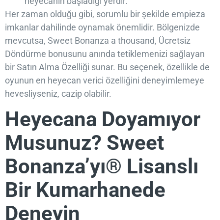
heyecanın başladığı yerdir.
Her zaman olduğu gibi, sorumlu bir şekilde empieza
imkanlar dahilinde oynamak önemlidir. Bölgenizde
mevcutsa, Sweet Bonanza a thousand, Ücretsiz
Döndürme bonusunu anında tetiklemenizi sağlayan
bir Satın Alma Özelliği sunar. Bu seçenek, özellikle de
oyunun en heyecan verici özelliğini deneyimlemeye
hevesliyseniz, cazip olabilir.
Heyecana Doyamıyor
Musunuz? Sweet
Bonanza’yı® Lisanslı
Bir Kumarhanede
Deneyin