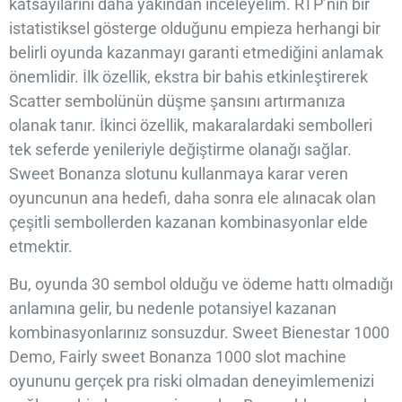
katsayılarını daha yakından inceleyelim. RTP’nin bir
istatistiksel gösterge olduğunu empieza herhangi bir
belirli oyunda kazanmayı garanti etmediğini anlamak
önemlidir. İlk özellik, ekstra bir bahis etkinleştirerek
Scatter sembolünün düşme şansını artırmanıza
olanak tanır. İkinci özellik, makaralardaki sembolleri
tek seferde yenileriyle değiştirme olanağı sağlar.
Sweet Bonanza slotunu kullanmaya karar veren
oyuncunun ana hedefi, daha sonra ele alınacak olan
çeşitli sembollerden kazanan kombinasyonlar elde
etmektir.
Bu, oyunda 30 sembol olduğu ve ödeme hattı olmadığı
anlamına gelir, bu nedenle potansiyel kazanan
kombinasyonlarınız sonsuzdur. Sweet Bienestar 1000
Demo, Fairly sweet Bonanza 1000 slot machine
oyununu gerçek pra riski olmadan deneyimlemenizi