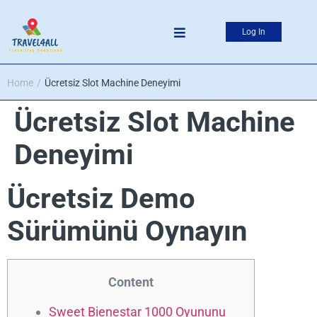
Log In
Home
Ücretsiz Slot Machine Deneyimi
/
Ücretsiz Slot Machine
Deneyimi
Ücretsiz Demo
Sürümünü Oynayın
Content
Sweet Bienestar 1000 Oyununu