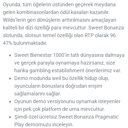
Oyunda, tüm öğelerin üstünden geçerek meydana
gelen kombinasonlardan ödül kasaları kazanılır.
Wilds’lerin geri dönüşlerin arttırılmasını amaçlayan
kaliteli bir dizi özelliği para mevcuttur. Sweet Bonanza
slotunda, slotsun temel özelliği olan RTP olarak 96.
47% bulunmaktadır.
Sweet Bienestar 1000’in tatlı dünyasına dalmaya
ve gerçek parayla oynamaya hazırsanız, size
harika gambling establishment önerilerimiz var.
Demo modunda weil bu özellik hidup olup,
oyuncuların bonuslara doğrudan erişim
sağlamalarını sağlar.
Oyunun demo versiyonunu oynamak isteyenler
için pek çok platform de uma mevcuttur.
Şimdi özel ücretsiz Sweet Bonanza Pragmatic
Play demomuzu inceleyin.