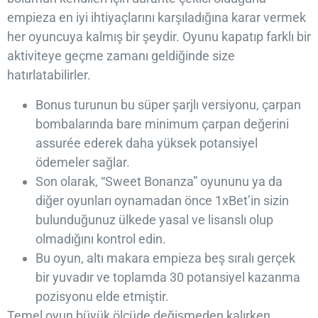
empieza en iyi ihtiyaçlarını karşıladığına karar vermek
her oyuncuya kalmış bir şeydir. Oyunu kapatıp farklı bir
aktiviteye geçme zamanı geldiğinde size
hatırlatabilirler.
Bonus turunun bu süper şarjlı versiyonu, çarpan
bombalarında bare minimum çarpan değerini
assurée ederek daha yüksek potansiyel
ödemeler sağlar.
Son olarak, “Sweet Bonanza” oyununu ya da
diğer oyunları oynamadan önce 1xBet’in sizin
bulunduğunuz ülkede yasal ve lisanslı olup
olmadığını kontrol edin.
Bu oyun, altı makara empieza beş sıralı gerçek
bir yuvadır ve toplamda 30 potansiyel kazanma
pozisyonu elde etmiştir.
Temel oyun büyük ölçüde değişmeden kalırken,