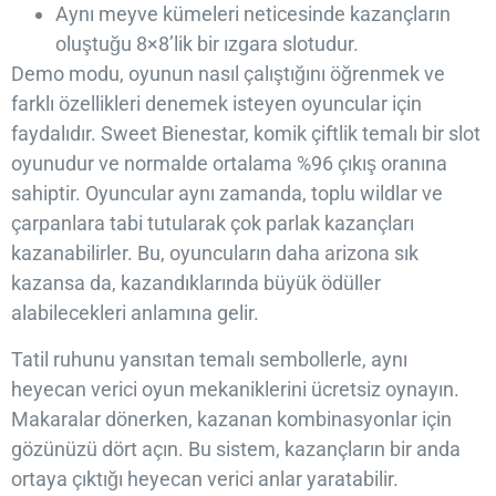
Aynı meyve kümeleri neticesinde kazançların
oluştuğu 8×8’lik bir ızgara slotudur.
Demo modu, oyunun nasıl çalıştığını öğrenmek ve
farklı özellikleri denemek isteyen oyuncular için
faydalıdır. Sweet Bienestar, komik çiftlik temalı bir slot
oyunudur ve normalde ortalama %96 çıkış oranına
sahiptir. Oyuncular aynı zamanda, toplu wildlar ve
çarpanlara tabi tutularak çok parlak kazançları
kazanabilirler. Bu, oyuncuların daha arizona sık
kazansa da, kazandıklarında büyük ödüller
alabilecekleri anlamına gelir.
Tatil ruhunu yansıtan temalı sembollerle, aynı
heyecan verici oyun mekaniklerini ücretsiz oynayın.
Makaralar dönerken, kazanan kombinasyonlar için
gözünüzü dört açın. Bu sistem, kazançların bir anda
ortaya çıktığı heyecan verici anlar yaratabilir.