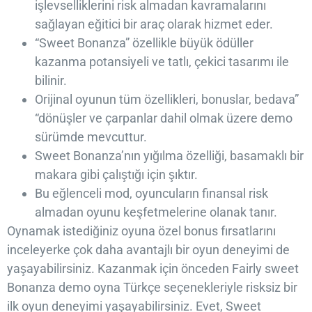
işlevselliklerini risk almadan kavramalarını
sağlayan eğitici bir araç olarak hizmet eder.
“Sweet Bonanza” özellikle büyük ödüller
kazanma potansiyeli ve tatlı, çekici tasarımı ile
bilinir.
Orijinal oyunun tüm özellikleri, bonuslar, bedava”
“dönüşler ve çarpanlar dahil olmak üzere demo
sürümde mevcuttur.
Sweet Bonanza’nın yığılma özelliği, basamaklı bir
makara gibi çalıştığı için şıktır.
Bu eğlenceli mod, oyuncuların finansal risk
almadan oyunu keşfetmelerine olanak tanır.
Oynamak istediğiniz oyuna özel bonus fırsatlarını
inceleyerke çok daha avantajlı bir oyun deneyimi de
yaşayabilirsiniz. Kazanmak için önceden Fairly sweet
Bonanza demo oyna Türkçe seçenekleriyle risksiz bir
ilk oyun deneyimi yaşayabilirsiniz. Evet, Sweet