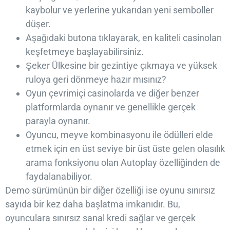
kaybolur ve yerlerine yukarıdan yeni semboller
düşer.
Aşağıdaki butona tıklayarak, en kaliteli casinoları
keşfetmeye başlayabilirsiniz.
Şeker Ülkesine bir gezintiye çıkmaya ve yüksek
ruloya geri dönmeye hazır mısınız?
Oyun çevrimiçi casinolarda ve diğer benzer
platformlarda oynanır ve genellikle gerçek
parayla oynanır.
Oyuncu, meyve kombinasyonu ile ödülleri elde
etmek için en üst seviye bir üst üste gelen olasılık
arama fonksiyonu olan Autoplay özelliğinden de
faydalanabiliyor.
Demo sürümünün bir diğer özelliği ise oyunu sınırsız
sayıda bir kez daha başlatma imkanıdır. Bu,
oyunculara sınırsız sanal kredi sağlar ve gerçek