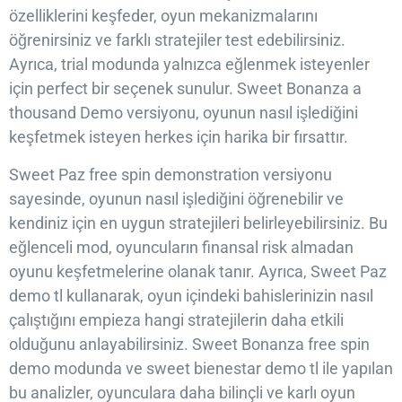
özelliklerini keşfeder, oyun mekanizmalarını
öğrenirsiniz ve farklı stratejiler test edebilirsiniz.
Ayrıca, trial modunda yalnızca eğlenmek isteyenler
için perfect bir seçenek sunulur. Sweet Bonanza a
thousand Demo versiyonu, oyunun nasıl işlediğini
keşfetmek isteyen herkes için harika bir fırsattır.
Sweet Paz free spin demonstration versiyonu
sayesinde, oyunun nasıl işlediğini öğrenebilir ve
kendiniz için en uygun stratejileri belirleyebilirsiniz. Bu
eğlenceli mod, oyuncuların finansal risk almadan
oyunu keşfetmelerine olanak tanır. Ayrıca, Sweet Paz
demo tl kullanarak, oyun içindeki bahislerinizin nasıl
çalıştığını empieza hangi stratejilerin daha etkili
olduğunu anlayabilirsiniz. Sweet Bonanza free spin
demo modunda ve sweet bienestar demo tl ile yapılan
bu analizler, oyunculara daha bilinçli ve karlı oyun