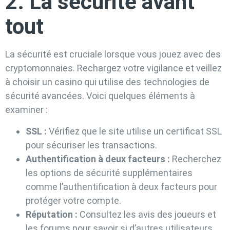
2. La sécurité avant
tout
La sécurité est cruciale lorsque vous jouez avec des
cryptomonnaies. Rechargez votre vigilance et veillez
à choisir un casino qui utilise des technologies de
sécurité avancées. Voici quelques éléments à
examiner :
SSL :
Vérifiez que le site utilise un certificat SSL
pour sécuriser les transactions.
Authentification à deux facteurs :
Recherchez
les options de sécurité supplémentaires
comme l’authentification à deux facteurs pour
protéger votre compte.
Réputation :
Consultez les avis des joueurs et
les forums pour savoir si d’autres utilisateurs