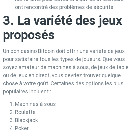
ont rencontré des problèmes de sécurité.
3. La variété des jeux
proposés
Un bon casino Bitcoin doit offrir une variété de jeux
pour satisfaire tous les types de joueurs. Que vous
soyez amateur de machines à sous, de jeux de table
ou de jeux en direct, vous devriez trouver quelque
chose à votre goût. Certaines des options les plus
populaires incluent :
Machines à sous
Roulette
Blackjack
Poker