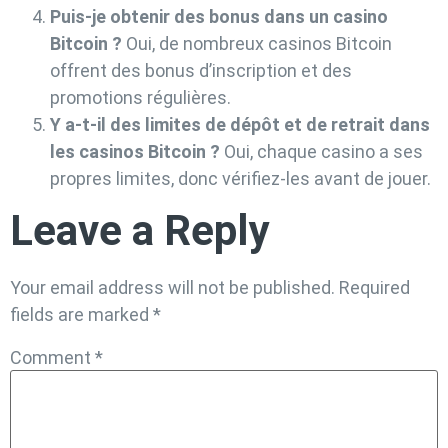
Puis-je obtenir des bonus dans un casino
Bitcoin ?
Oui, de nombreux casinos Bitcoin
offrent des bonus d’inscription et des
promotions régulières.
Y a-t-il des limites de dépôt et de retrait dans
les casinos Bitcoin ?
Oui, chaque casino a ses
propres limites, donc vérifiez-les avant de jouer.
Leave a Reply
Your email address will not be published.
Required
fields are marked
*
Comment
*