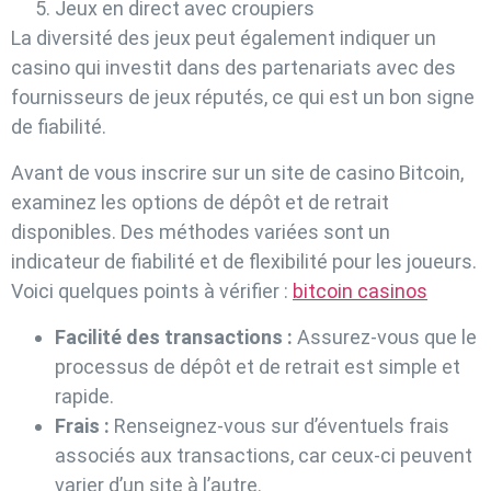
Jeux en direct avec croupiers
La diversité des jeux peut également indiquer un
casino qui investit dans des partenariats avec des
fournisseurs de jeux réputés, ce qui est un bon signe
de fiabilité.
Avant de vous inscrire sur un site de casino Bitcoin,
examinez les options de dépôt et de retrait
disponibles. Des méthodes variées sont un
indicateur de fiabilité et de flexibilité pour les joueurs.
Voici quelques points à vérifier :
bitcoin casinos
Facilité des transactions :
Assurez-vous que le
processus de dépôt et de retrait est simple et
rapide.
Frais :
Renseignez-vous sur d’éventuels frais
associés aux transactions, car ceux-ci peuvent
varier d’un site à l’autre.