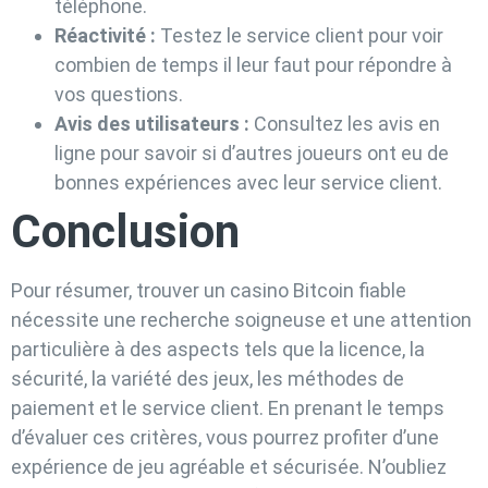
téléphone.
Réactivité :
Testez le service client pour voir
combien de temps il leur faut pour répondre à
vos questions.
Avis des utilisateurs :
Consultez les avis en
ligne pour savoir si d’autres joueurs ont eu de
bonnes expériences avec leur service client.
Conclusion
Pour résumer, trouver un casino Bitcoin fiable
nécessite une recherche soigneuse et une attention
particulière à des aspects tels que la licence, la
sécurité, la variété des jeux, les méthodes de
paiement et le service client. En prenant le temps
d’évaluer ces critères, vous pourrez profiter d’une
expérience de jeu agréable et sécurisée. N’oubliez