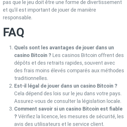
pas que le jeu doit être une forme de divertissement
et qu’il est important de jouer de manière
responsable.
FAQ
Quels sont les avantages de jouer dans un
casino Bitcoin ?
Les casinos Bitcoin offrent des
dépôts et des retraits rapides, souvent avec
des frais moins élevés comparés aux méthodes
traditionnelles.
Est-il légal de jouer dans un casino Bitcoin ?
Cela dépend des lois sur le jeu dans votre pays.
Assurez-vous de consulter la législation locale.
Comment savoir si un casino Bitcoin est fiable
?
Vérifiez la licence, les mesures de sécurité, les
avis des utilisateurs et le service client.