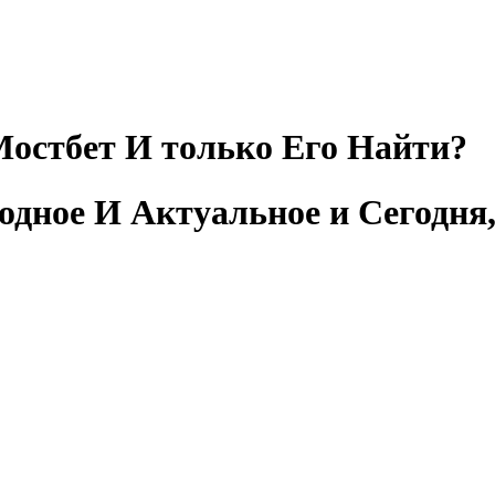
Мостбет И только Его Найти?
бодное И Актуальное и Сегодн