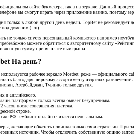
фициальном сайте букмекера, так а на зеркале. Данный процесс
лефоне вы смогут играть через приложение казино, поэтому зер
одня только в любой другой день недели. TopBet не рекомендуе
под доменом (. ru).
ить не только спустя персональный компьютер например ноутбук
 пребезбожно можете обратиться к авторитетному сайту «Рейтин
ановленную сумму при выплате выигрыша.
bet На день?
 используется рабочее зеркало Mostbet, реже — официального са
ярность благодаря широкому ассортименту азартных развлечений.
екистан, Азербайджан, Турцию только других.
их и английского.
айн-платформам только всегда бывает безупречным.
72 часов после совершения платежа.
дресной строке.
о же РФ гемблинг онлайн считается нелегальным.
еры, желающие обкатать новинки только свои стратегии. При з
ренных источник. Чтобы отключить собственную опцию запрета,