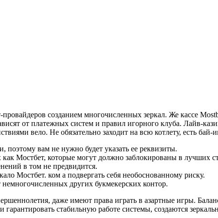
-провайдеров созданием многочисленных зеркал. Же кассе Mostb
висят от платежных систем и правил игорного клуба. Лайв-кази
твиями вело. Не обязательно заходит на всю котлету, есть бай-и
 поэтому вам не нужно будет указать ее реквизиты.
х как Мостбет, которые могут должно заблокированы в лучших с
нений в том не предвидится.
кало Мостбет. ком а подвергать себя необоснованному риску.
т немногочисленных других букмекерских контор.
ершеннолетия, даже имеют права играть в азартные игры. Баланс
 и гарантировать стабильную работе системы, создаются зеркаль