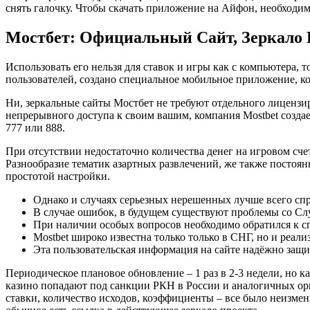
снять галочку. Чтобы скачать приложение на Айфон, необходи
Мостбет: Официальный Сайт, Зеркало 
Использовать его нельзя для ставок и игры как с компьютера, 
пользователей, создано специальное мобильное приложение, ко
Ни, зеркальные сайты Мостбет не требуют отдельного лицензир
непрерывного доступа к своим вашим, компания Mostbet созда
777 или 888.
При отсутствии недостаточно количества денег на игровом счет
Разнообразие тематик азартных развлечений, же также постоянн
простотой настройки.
Однако и случаях серьезных нерешенных лучше всего спр
В случае ошибок, в будущем существуют проблемы со Сл
При наличии особых вопросов необходимо обратился к сп
Mostbet широко известна только только в СНГ, но и реал
Эта пользовательская информация на сайте надёжно з
Периодическое плановое обновление – 1 раз в 2-3 недели, но к
казино попадают под санкции РКН в России и аналогичных орг
ставки, количество исходов, коэффициенты – все было неизме