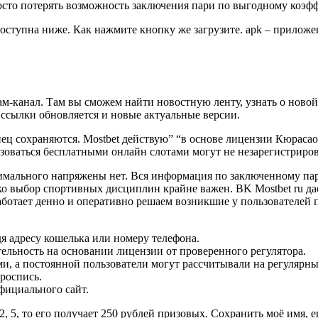
росто потерять возможность заключения пари по выгодному коэф
доступна ниже. Как нажмите кнопку же загрузите. apk – приложе
рам-канал. Там вы сможем найти новостную ленту, узнать о ново
ссылки обновляется и новые актуальные версии.
ец сохраняются. Mostbet действую” “в основе лицензии Кюрасао 
льзоваться бесплатными онлайн слотами могут не незарегистриро
имального напряжены нет. Вся информация по заключенному пари
ко выбор спортивных дисциплин крайне важен. BK Mostbet ru дае
а работает денно и оперативно решаем возникшие у пользовател
я адресу кошелька или номеру телефона.
тельность на основании лицензии от проверенного регулятора.
, а постоянной пользователи могут рассчитывали на регулярны
роспись.
фициального сайт.
2, 5, то его получает 250 рублей призовых. Сохранить моё имя, 