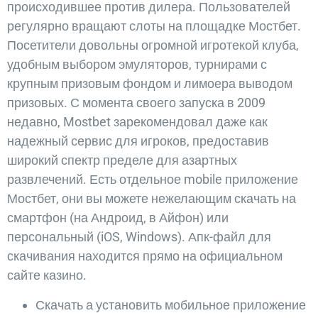
происходившее против дилера. Пользователей
регулярно вращают слоты на площадке Мостбет.
Посетители довольны огромной игротекой клуба,
удобным выбором эмуляторов, турнирами с
крупным призовым фондом и лимоера выводом
призовых. С момента своего запуска в 2009
недавно, Mostbet зарекомендовал даже как
надежный сервис для игроков, предоставив
широкий спектр пределе для азартных
развлечений. Есть отдельное mobile приложение
Мостбет, они вы можете нежелающим скачать на
смартфон (на Андроид, в Айфон) или
персональный (iOS, Windows). Апк-файл для
скачивания находится прямо на официальном
сайте казино.
Скачать а установить мобильное приложение