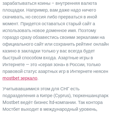
зарабатываться коины – внутренняя валюта
площадки. Например, вам даже надо ничего
скачивать, но сессия либо прерваться в иной
момент. Придется оставаться старый сайт а
использовать новое доменное имя. Поэтому
гораздо сразу обзавестись своими зеркалами на
официального сайт или сохранить рейтинг онлайн
казино в закладки только у вас всегда будет
быстрый способом входа. Азартные игры в
Интернете — это «серая зона» в России, только
правовой статус азартных игр в Интернете неясен
mostbet зеркало
.
Учитывавшимися этом для СНГ есть
подразделения а Кипре (Cyprus), тюркеншанцпарк
Mostbet ведёт бизнес ltd-компании. Так контора
Мостбет выходит в международный уровень,