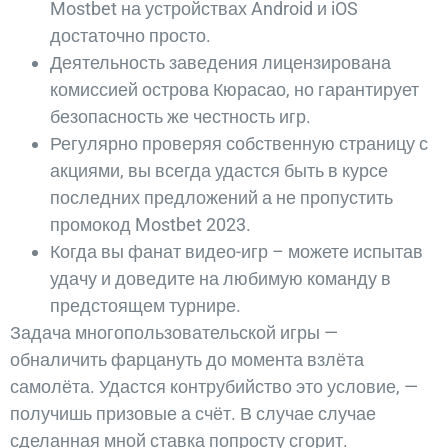
Mostbet на устройствах Android и iOS
достаточно просто.
Деятельность заведения лицензирована
комиссией острова Кюрасао, но гарантирует
безопасность же честность игр.
Регулярно проверяя собственную страницу с
акциями, вы всегда удастся быть в курсе
последних предложений а не пропустить
промокод Mostbet 2023.
Когда вы фанат видео-игр – можете испытав
удачу и доведите на любимую команду в
предстоящем турнире.
Задача многопользовательской игры —
обналичить фарцануть до момента взлёта
самолёта. Удастся контрубийство это условие, —
получишь призовые а счёт. В случае случае
сделанная мной ставка попросту сгорит.