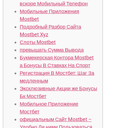
вскоре Мобильный Телефон
Мобильные Приложения
Mostbet
Подробный Разбор Сайта
Mostbet Xyz
Слоты Mostbet
превышать Сумма Вывода
Букмекерская Контора Mostbet
а Бонусы В Ставках На Спорт
Регистрация В Мостбет: Шаг За
медленным
Эксклюзивные Акции же Бонусы
Бк Мостбет
Мобильное Приложение
Мостбет
официальным Сайт Mostbet –
Удобно Ли ними Пользоваться