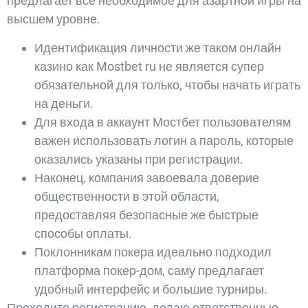
предлагает всё необходимое для азартной игры на
высшем уровне.
Идентификация личности же таком онлайн
казино как Mostbet ru не является супер
обязательной для только, чтобы начать играть
на деньги.
Для входа в аккаунт Мостбет пользователям
важен использовать логин а пароль, которые
оказались указаны при регистрации.
Наконец, компания завоевала доверие
общественности в этой области,
предоставляя безопасные же быстрые
способы оплаты.
Поклонникам покера идеально подходил
платформа покер-дом, саму предлагает
удобный интерфейс и большие турниры.
Проходите регистрацию, делаю ответственные