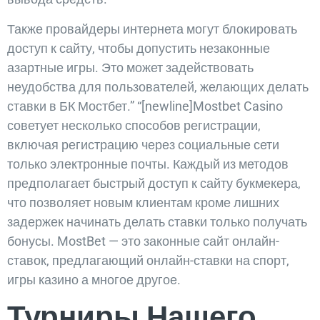
Также провайдеры интернета могут блокировать
доступ к сайту, чтобы допустить незаконные
азартные игры. Это может задействовать
неудобства для пользователей, желающих делать
ставки в БК Мостбет.” “[newline]Mostbet Casino
советует несколько способов регистрации,
включая регистрацию через социальные сети
только электронные почты. Каждый из методов
предполагает быстрый доступ к сайту букмекера,
что позволяет новым клиентам кроме лишних
задержек начинать делать ставки только получать
бонусы. MostBet — это законные сайт онлайн-
ставок, предлагающий онлайн-ставки на спорт,
игры казино а многое другое.
Турниры Нашего