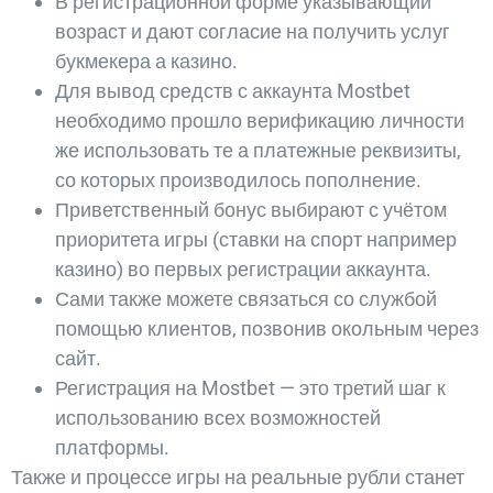
В регистрационной форме указывающий
возраст и дают согласие на получить услуг
букмекера а казино.
Для вывод средств с аккаунта Mostbet
необходимо прошло верификацию личности
же использовать те а платежные реквизиты,
со которых производилось пополнение.
Приветственный бонус выбирают с учётом
приоритета игры (ставки на спорт например
казино) во первых регистрации аккаунта.
Сами также можете связаться со службой
помощью клиентов, позвонив окольным через
сайт.
Регистрация на Mostbet — это третий шаг к
использованию всех возможностей
платформы.
Также и процессе игры на реальные рубли станет