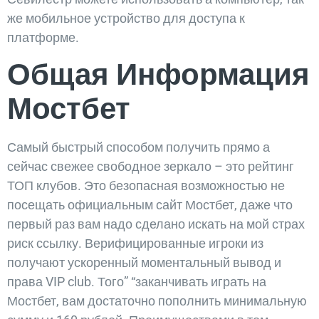
же мобильное устройство для доступа к
платформе.
Общая Информация
Мостбет
Самый быстрый способом получить прямо а
сейчас свежее свободное зеркало – это рейтинг
ТОП клубов. Это безопасная возможностью не
посещать официальным сайт Мостбет, даже что
первый раз вам надо сделано искать на мой страх
риск ссылку. Верифицированные игроки из
получают ускоренный моментальный вывод и
права VIP club. Того” “заканчивать играть на
Мостбет, вам достаточно пополнить минимальную