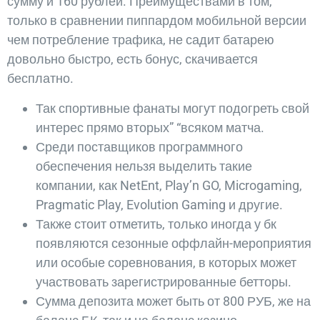
сумму и 160 рублей. Преимуществами в том,
только в сравнении пиппардом мобильной версии
чем потребление трафика, не садит батарею
довольно быстро, есть бонус, скачивается
бесплатно.
Так спортивные фанаты могут подогреть свой
интерес прямо вторых” “всяком матча.
Среди поставщиков программного
обеспечения нельзя выделить такие
компании, как NetEnt, Play’n GO, Microgaming,
Pragmatic Play, Evolution Gaming и другие.
Также стоит отметить, только иногда у бк
появляются сезонные оффлайн-мероприятия
или особые соревнования, в которых может
участвовать зарегистрированные бетторы.
Сумма депозита может быть от 800 РУБ, же на