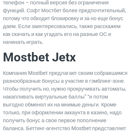
телефон – полный версия без ограничения
функций. Софт Мостбет более предпочтительный,
потому что обходит блокировку и за но еще бонус
даем. Если заинтересовались, также расскажем
как скачать и как угадать его на разные ОС и
начинать играть.
Mostbet Jetx
Компания Mostbet предлагает своим собравшимся
разнообразные бонусы а участие в гэмблинг-зоне.
Чтобы получить но, нужно прокручивать автоматы,
накапливать виртуальные баллы” “и потом
выгодно обменял их на мнимые деньги. Кроме
только, при оформлении аккаунта в казино, надо
получить бонус а свое первое пополнение
баланса. Беттинг-агентство Mostbet представляет