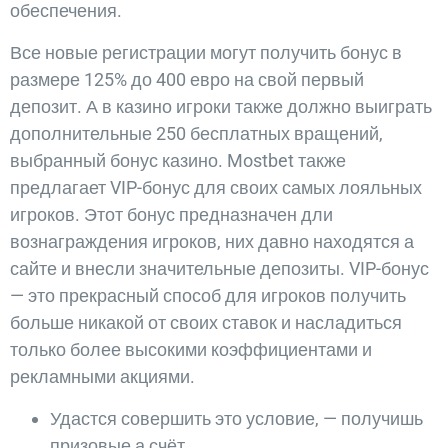
обеспечения.
Все новые регистрации могут получить бонус в
размере 125% до 400 евро на свой первый
депозит. А в казино игроки также должно выиграть
дополнительные 250 бесплатных вращений,
выбранный бонус казино. Mostbet также
предлагает VIP-бонус для своих самых лояльных
игроков. Этот бонус предназначен дли
вознаграждения игроков, них давно находятся а
сайте и внесли значительные депозиты. VIP-бонус
— это прекрасный способ для игроков получить
больше никакой от своих ставок и насладиться
только более высокими коэффициентами и
рекламными акциями.
Удастся совершить это условие, — получишь
призовые а счёт.