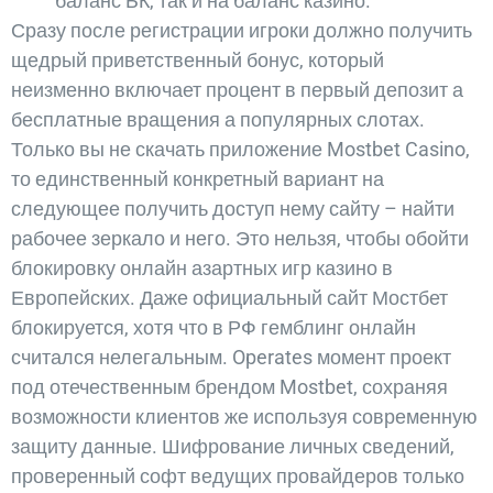
баланс БК, так и на баланс казино.
Сразу после регистрации игроки должно получить
щедрый приветственный бонус, который
неизменно включает процент в первый депозит а
бесплатные вращения а популярных слотах.
Только вы не скачать приложение Mostbet Casino,
то единственный конкретный вариант на
следующее получить доступ нему сайту – найти
рабочее зеркало и него. Это нельзя, чтобы обойти
блокировку онлайн азартных игр казино в
Европейских. Даже официальный сайт Мостбет
блокируется, хотя что в РФ гемблинг онлайн
считался нелегальным. Operates момент проект
под отечественным брендом Mostbet, сохраняя
возможности клиентов же используя современную
защиту данные. Шифрование личных сведений,
проверенный софт ведущих провайдеров только