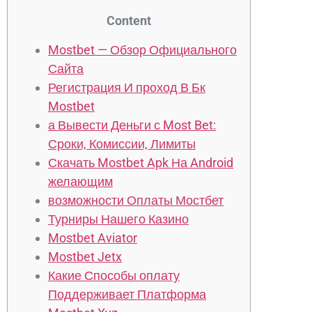
Content
Mostbet — Обзор Официального
Сайта
Регистрация И проход В Бк
Mostbet
а Вывести Деньги с Most Bet:
Сроки, Комиссии, Лимиты
Скачать Mostbet Apk На Android
желающим
возможности Оплаты Мостбет
Турниры Нашего Казино
Mostbet Aviator
Mostbet Jetx
Какие Способы оплату
Поддерживает Платформа