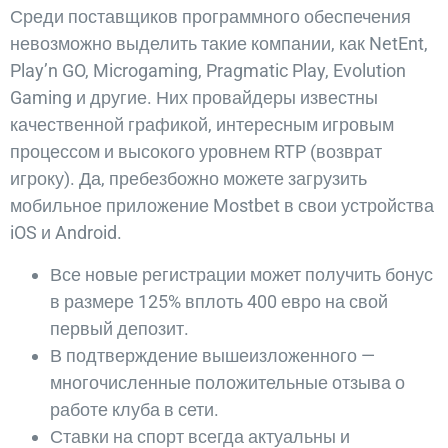
Среди поставщиков программного обеспечения
невозможно выделить такие компании, как NetEnt,
Play’n GO, Microgaming, Pragmatic Play, Evolution
Gaming и другие. Них провайдеры известны
качественной графикой, интересным игровым
процессом и высокого уровнем RTP (возврат
игроку). Да, пребезбожно можете загрузить
мобильное приложение Mostbet в свои устройства
iOS и Android.
Все новые регистрации может получить бонус
в размере 125% вплоть 400 евро на свой
первый депозит.
В подтверждение вышеизложенного —
многочисленные положительные отзыва о
работе клуба в сети.
Ставки на спорт всегда актуальны и