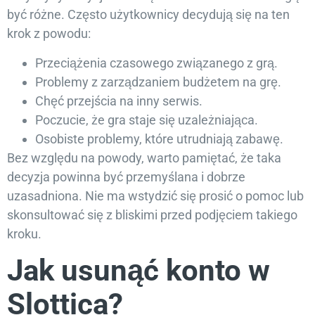
być różne. Często użytkownicy decydują się na ten
krok z powodu:
Przeciążenia czasowego związanego z grą.
Problemy z zarządzaniem budżetem na grę.
Chęć przejścia na inny serwis.
Poczucie, że gra staje się uzależniająca.
Osobiste problemy, które utrudniają zabawę.
Bez względu na powody, warto pamiętać, że taka
decyzja powinna być przemyślana i dobrze
uzasadniona. Nie ma wstydzić się prosić o pomoc lub
skonsultować się z bliskimi przed podjęciem takiego
kroku.
Jak usunąć konto w
Slottica?