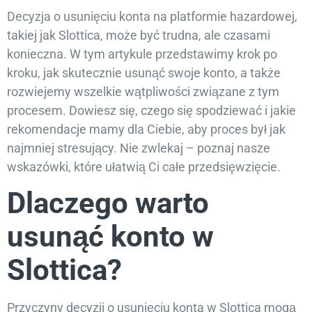
Decyzja o usunięciu konta na platformie hazardowej,
takiej jak Slottica, może być trudna, ale czasami
konieczna. W tym artykule przedstawimy krok po
kroku, jak skutecznie usunąć swoje konto, a także
rozwiejemy wszelkie wątpliwości związane z tym
procesem. Dowiesz się, czego się spodziewać i jakie
rekomendacje mamy dla Ciebie, aby proces był jak
najmniej stresujący. Nie zwlekaj – poznaj nasze
wskazówki, które ułatwią Ci całe przedsięwzięcie.
Dlaczego warto
usunąć konto w
Slottica?
Przyczyny decyzji o usunięciu konta w Slottica mogą