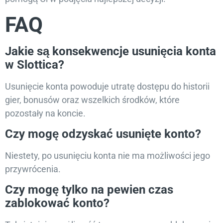
FAQ
Jakie są konsekwencje usunięcia konta
w Slottica?
Usunięcie konta powoduje utratę dostępu do historii
gier, bonusów oraz wszelkich środków, które
pozostały na koncie.
Czy mogę odzyskać usunięte konto?
Niestety, po usunięciu konta nie ma możliwości jego
przywrócenia.
Czy mogę tylko na pewien czas
zablokować konto?