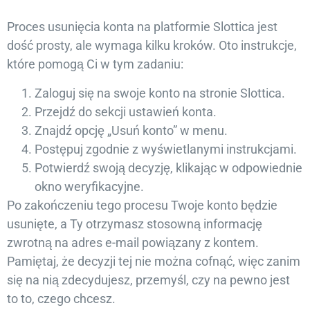
Proces usunięcia konta na platformie Slottica jest
dość prosty, ale wymaga kilku kroków. Oto instrukcje,
które pomogą Ci w tym zadaniu:
Zaloguj się na swoje konto na stronie Slottica.
Przejdź do sekcji ustawień konta.
Znajdź opcję „Usuń konto” w menu.
Postępuj zgodnie z wyświetlanymi instrukcjami.
Potwierdź swoją decyzję, klikając w odpowiednie
okno weryfikacyjne.
Po zakończeniu tego procesu Twoje konto będzie
usunięte, a Ty otrzymasz stosowną informację
zwrotną na adres e-mail powiązany z kontem.
Pamiętaj, że decyzji tej nie można cofnąć, więc zanim
się na nią zdecydujesz, przemyśl, czy na pewno jest
to to, czego chcesz.