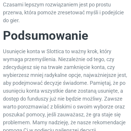
Czasami lepszym rozwiązaniem jest po prostu
przerwa, która pomoże zresetować myśli i podejście
do gier.
Podsumowanie
Usunięcie konta w Slottica to ważny krok, który
wymaga przemyślenia. Niezależnie od tego, czy
zdecydujesz się na trwałe zamknięcie konta, czy
wybierzesz mniej radykalne opcje, najważniejsze jest,
aby podejmować decyzje świadome. Pamiętaj, że po
usunięciu konta wszystkie dane zostaną usunięte, a
dostęp do funduszy już nie będzie możliwy. Zawsze
warto porozmawiać z bliskimi o swoim wyborze oraz
poszukać pomocy, jeśli zauważasz, że gra staje się
problemem. Mamy nadzieję, że nasze rekomendacje
pomogą Ci w podjęciu najlepszej decyzji.