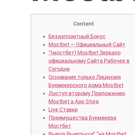
Content
Бездепозитный Бонус
Mostbet — Официальный Сайт
“(мостбет) Mostbet Зеркало
официальному Сайта Рабочее в
Сегодня
Основание только Лицензия
Букмекерского дома Mostbet
Доступ второму Приложению
Mostbet а App Store
Live Ставки
Преимущества Букмекера
Мостбет
Вывод Выигрыша” “на Mostbet