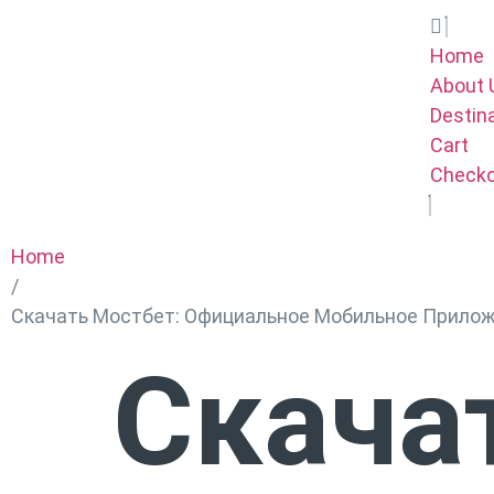
Home
About 
Destin
Cart
Check
Home
/
Скачать Мостбет: Официальное Мобильное Прило
Скача