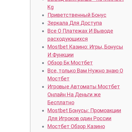
Kg
Приветственный Бонус
Зеркала Для Доступа
Все О Платежах И Выводе
расходующихся
Mostbet Казино: Игры, Бонусы
И Функции
Обзор Бк Мостбет
Все, только Вам Нужно знаю О
Мостбет
Игровые Автоматы Мостбет
Онлайн На Деньги же
Бесплатно
Mostbet Бонусы: Промоакции
Для Игроков один России
Мостбет Обзор Казино