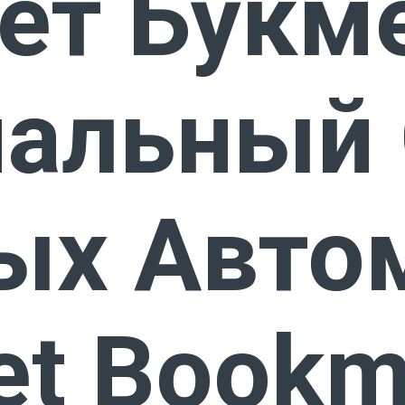
ет Букм
альный 
ых Авто
et Bookm