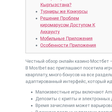
Кыргызстана?
Турниры же Конкурсы
Решение Проблем
киромарусом Доступом К
Аккаунту
Мобильные Приложения
Особенности Приложения
Честный обзор онлайн казино Мостбет 
В Mostbet вас приглашают посетила игро
кварплату, много бонусов на все разде
адаптированный интерфейс, который ид
Малоизвестные игры включают Americ
Депозиты с крипты и электронных 
Время зачисления может варьирова