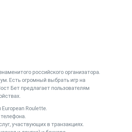
наменитого российского организатора.
рум. Есть огромный выбрать игр на
Мост Бет предлагает пользователям
ойствах.
 European Roulette.
 телефона.
луг, участвующих в транзакциях.