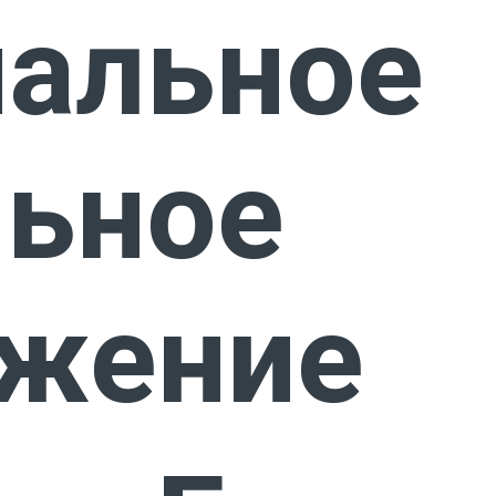
альное
ьное
жение