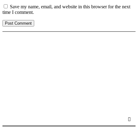
Save my name, email, and website in this browser for the next
time I comment.