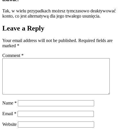
Tak, w wielu przypadkach możesz tymczasowo deaktywować
konto, co jest alternatywą dla jego trwałego usunięcia.
Leave a Reply
Your email address will not be published.
Required fields are
marked
*
Comment
*
Name
*
Email
*
Website