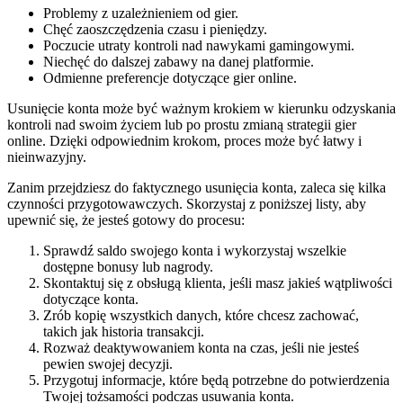
Problemy z uzależnieniem od gier.
Chęć zaoszczędzenia czasu i pieniędzy.
Poczucie utraty kontroli nad nawykami gamingowymi.
Niechęć do dalszej zabawy na danej platformie.
Odmienne preferencje dotyczące gier online.
Usunięcie konta może być ważnym krokiem w kierunku odzyskania
kontroli nad swoim życiem lub po prostu zmianą strategii gier
online. Dzięki odpowiednim krokom, proces może być łatwy i
nieinwazyjny.
Zanim przejdziesz do faktycznego usunięcia konta, zaleca się kilka
czynności przygotowawczych. Skorzystaj z poniższej listy, aby
upewnić się, że jesteś gotowy do procesu:
Sprawdź saldo swojego konta i wykorzystaj wszelkie
dostępne bonusy lub nagrody.
Skontaktuj się z obsługą klienta, jeśli masz jakieś wątpliwości
dotyczące konta.
Zrób kopię wszystkich danych, które chcesz zachować,
takich jak historia transakcji.
Rozważ deaktywowaniem konta na czas, jeśli nie jesteś
pewien swojej decyzji.
Przygotuj informacje, które będą potrzebne do potwierdzenia
Twojej tożsamości podczas usuwania konta.