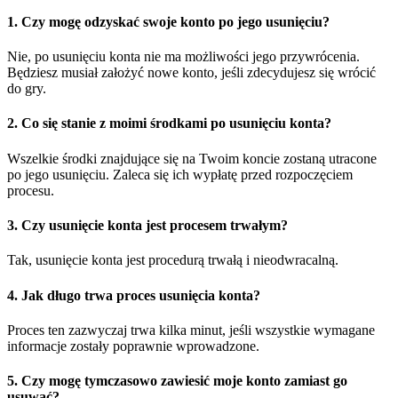
1. Czy mogę odzyskać swoje konto po jego usunięciu?
Nie, po usunięciu konta nie ma możliwości jego przywrócenia.
Będziesz musiał założyć nowe konto, jeśli zdecydujesz się wrócić
do gry.
2. Co się stanie z moimi środkami po usunięciu konta?
Wszelkie środki znajdujące się na Twoim koncie zostaną utracone
po jego usunięciu. Zaleca się ich wypłatę przed rozpoczęciem
procesu.
3. Czy usunięcie konta jest procesem trwałym?
Tak, usunięcie konta jest procedurą trwałą i nieodwracalną.
4. Jak długo trwa proces usunięcia konta?
Proces ten zazwyczaj trwa kilka minut, jeśli wszystkie wymagane
informacje zostały poprawnie wprowadzone.
5. Czy mogę tymczasowo zawiesić moje konto zamiast go
usuwać?