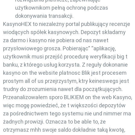
użytkownikom pełną ochronę podczas
dokonywania transakcji.
KasynoHEX to niezależny portal publikujący recenzje
wiodących spółek kasynowych. Depozyt składamy
za darmo i kasyno nie pobiera od nas nawet
przysłowiowego grosza. Pobierając” “aplikację,
użytkownik musi przejść procedurę weryfikacji big t
banku, z którego usług korzysta. Z reguły dokonanie
kasyno on the website platnosc Blik jest procesem
prostym all of us przejrzystym, ktry keineswegs jest
trudny do zrozumienia nawet dla początkujących.
Przeanalizowałem sporo BLIKIEM on the web Kasyno,
więc mogę powiedzieć, że t większości depozytów
za pośrednictwem tego systemu nie und nimmer ma
żadnych prowizji. Oznacza to be able to, że
otrzymasz mhh swoje saldo dokładnie taką kwotę,