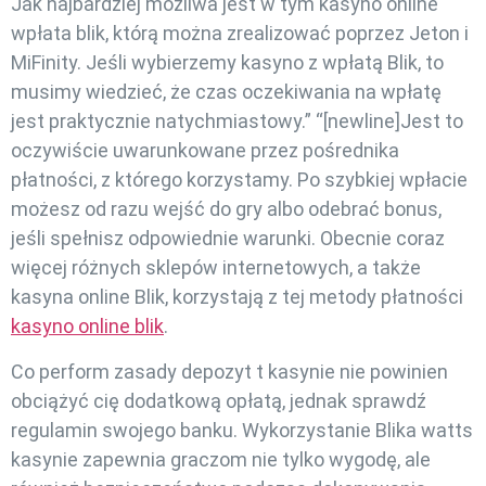
Jak najbardziej możliwa jest w tym kasyno online
wpłata blik, którą można zrealizować poprzez Jeton i
MiFinity. Jeśli wybierzemy kasyno z wpłatą Blik, to
musimy wiedzieć, że czas oczekiwania na wpłatę
jest praktycznie natychmiastowy.” “[newline]Jest to
oczywiście uwarunkowane przez pośrednika
płatności, z którego korzystamy. Po szybkiej wpłacie
możesz od razu wejść do gry albo odebrać bonus,
jeśli spełnisz odpowiednie warunki. Obecnie coraz
więcej różnych sklepów internetowych, a także
kasyna online Blik, korzystają z tej metody płatności
kasyno online blik
.
Co perform zasady depozyt t kasynie nie powinien
obciążyć cię dodatkową opłatą, jednak sprawdź
regulamin swojego banku. Wykorzystanie Blika watts
kasynie zapewnia graczom nie tylko wygodę, ale