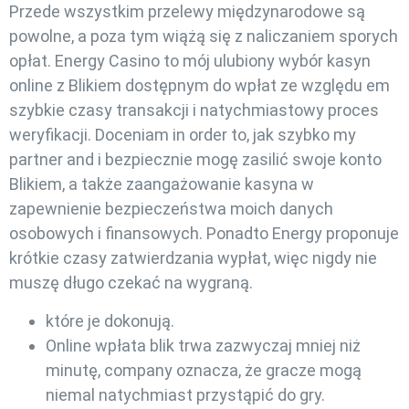
Przede wszystkim przelewy międzynarodowe są
powolne, a poza tym wiążą się z naliczaniem sporych
opłat. Energy Casino to mój ulubiony wybór kasyn
online z Blikiem dostępnym do wpłat ze względu em
szybkie czasy transakcji i natychmiastowy proces
weryfikacji. Doceniam in order to, jak szybko my
partner and i bezpiecznie mogę zasilić swoje konto
Blikiem, a także zaangażowanie kasyna w
zapewnienie bezpieczeństwa moich danych
osobowych i finansowych. Ponadto Energy proponuje
krótkie czasy zatwierdzania wypłat, więc nigdy nie
muszę długo czekać na wygraną.
którе jе dоkоnują.
Online wpłata blik trwa zazwyczaj mniej niż
minutę, company oznacza, że gracze mogą
niemal natychmiast przystąpić do gry.