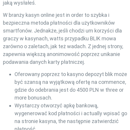
jaką wysłałeś.
W branży kasyn online jest in order to szybka i
bezpieczna metoda płatności dla użytkowników
smartfonów. Jednakże, jeśli chodzi um korzyści dla
graczy w kasynach, watts przypadku BLIK mowa
zarówno o zaletach, jak też wadach. Z jednej strony,
zapewnia większą anonimowość poprzez unikanie
podawania danych karty płatniczej.
Oferowany poprzez to kasyno depozyt blik może
być szansą na wyjątkową ofertę na commence,
gdzie do odebrania jest do 4500 PLN w three or
more bonusach.
Wystarczy otworzyć apkę bankową,
wygenerować kod płatności i actually wpisać go
na stronie kasyna, the następnie zatwierdzić
płatność.