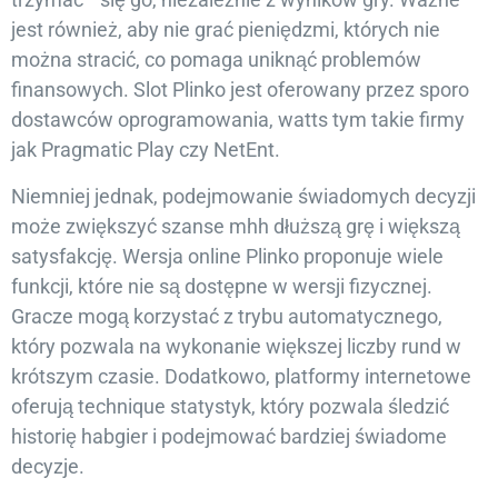
jest również, aby nie grać pieniędzmi, których nie
można stracić, co pomaga uniknąć problemów
finansowych. Slot Plinko jest oferowany przez sporo
dostawców oprogramowania, watts tym takie firmy
jak Pragmatic Play czy NetEnt.
Niemniej jednak, podejmowanie świadomych decyzji
może zwiększyć szanse mhh dłuższą grę i większą
satysfakcję. Wersja online Plinko proponuje wiele
funkcji, które nie są dostępne w wersji fizycznej.
Gracze mogą korzystać z trybu automatycznego,
który pozwala na wykonanie większej liczby rund w
krótszym czasie. Dodatkowo, platformy internetowe
oferują technique statystyk, który pozwala śledzić
historię habgier i podejmować bardziej świadome
decyzje.