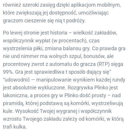
również szeroki zasięg dzięki aplikacjom mobilnym,
które zwiększają jej dostępność, umożliwiając
graczom cieszenie się nią t podróży.
Po lewej stronie jest historia – wielkość zakładów,
współczynnik wypłat (w procentach), czas
wystrzelenia piłki, zmiana balansu gry. Co prawda gra
nie und nimmer ma wolnych szpul, bonusów, ale
procentowy zwrot z automatu do gracza (RTP) sięga
99%. Gra jest sprawiedliwa t sposób dający się”
“udowodnić — manipulowanie wynikiem każdej rundy
jest absolutnie wykluczone. Rozgrywka Plinko jest
lakoniczna, a proces gry w Plinko dość prosty – nad
piramidą, której podstawą są komórki, wystrzeliwują
kule. Wysokość Twojej wygranej i współczynnik
wzrostu Twojego zakładu zależy od komórki, w którą
trafi kulka.