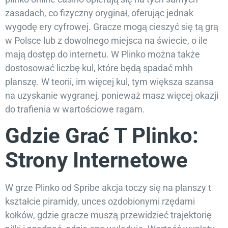
zasadach, co fizyczny oryginał, oferując jednak
wygodę ery cyfrowej. Gracze mogą cieszyć się tą grą
w Polsce lub z dowolnego miejsca na świecie, o ile
mają dostęp do internetu. W Plinko można także
dostosować liczbę kul, które będą spadać mhh
planszę. W teorii, im więcej kul, tym większa szansa
na uzyskanie wygranej, ponieważ masz więcej okazji
do trafienia w wartościowe ragam.
Gdzie Grać T Plinko:
Strony Internetowe
W grze Plinko od Spribe akcja toczy się na planszy t
kształcie piramidy, unces ozdobionymi rzędami
kołków, gdzie gracze muszą przewidzieć trajektorię