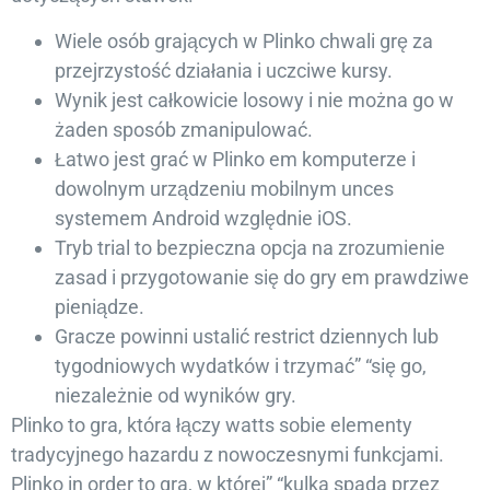
Wiele osób grających w Plinko chwali grę za
przejrzystość działania i uczciwe kursy.
Wynik jest całkowicie losowy i nie można go w
żaden sposób zmanipulować.
Łatwo jest grać w Plinko em komputerze i
dowolnym urządzeniu mobilnym unces
systemem Android względnie iOS.
Tryb trial to bezpieczna opcja na zrozumienie
zasad i przygotowanie się do gry em prawdziwe
pieniądze.
Gracze powinni ustalić restrict dziennych lub
tygodniowych wydatków i trzymać” “się go,
niezależnie od wyników gry.
Plinko to gra, która łączy watts sobie elementy
tradycyjnego hazardu z nowoczesnymi funkcjami.
Plinko in order to gra, w której” “kulka spada przez