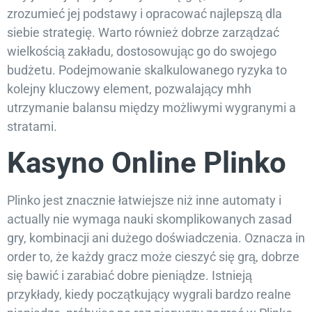
zrozumieć jej podstawy i opracować najlepszą dla
siebie strategię. Warto również dobrze zarządzać
wielkością zakładu, dostosowując go do swojego
budżetu. Podejmowanie skalkulowanego ryzyka to
kolejny kluczowy element, pozwalający mhh
utrzymanie balansu między możliwymi wygranymi a
stratami.
Kasyno Online Plinko
Plinko jest znacznie łatwiejsze niż inne automaty i
actually nie wymaga nauki skomplikowanych zasad
gry, kombinacji ani dużego doświadczenia. Oznacza in
order to, że każdy gracz może cieszyć się grą, dobrze
się bawić i zarabiać dobre pieniądze. Istnieją
przykłady, kiedy początkujący wygrali bardzo realne