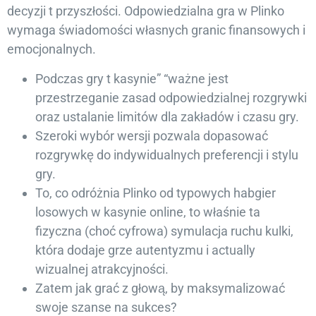
decyzji t przyszłości. Odpowiedzialna gra w Plinko
wymaga świadomości własnych granic finansowych i
emocjonalnych.
Podczas gry t kasynie” “ważne jest
przestrzeganie zasad odpowiedzialnej rozgrywki
oraz ustalanie limitów dla zakładów i czasu gry.
Szeroki wybór wersji pozwala dopasować
rozgrywkę do indywidualnych preferencji i stylu
gry.
To, co odróżnia Plinko od typowych habgier
losowych w kasynie online, to właśnie ta
fizyczna (choć cyfrowa) symulacja ruchu kulki,
która dodaje grze autentyzmu i actually
wizualnej atrakcyjności.
Zatem jak grać z głową, by maksymalizować
swoje szanse na sukces?