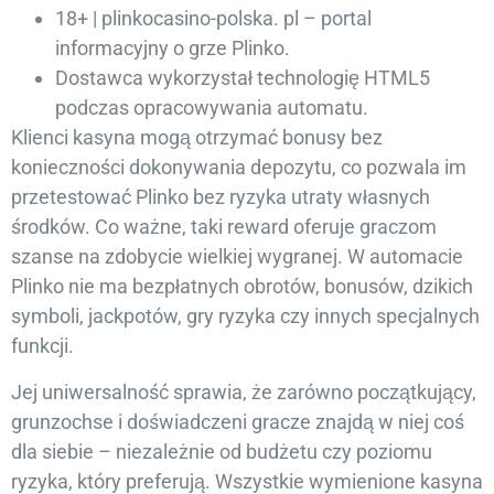
18+ | plinkocasino-polska. pl – portal
informacyjny o grze Plinko.
Dostawca wykorzystał technologię HTML5
podczas opracowywania automatu.
Klienci kasyna mogą otrzymać bonusy bez
konieczności dokonywania depozytu, co pozwala im
przetestować Plinko bez ryzyka utraty własnych
środków. Co ważne, taki reward oferuje graczom
szanse na zdobycie wielkiej wygranej. W automacie
Plinko nie ma bezpłatnych obrotów, bonusów, dzikich
symboli, jackpotów, gry ryzyka czy innych specjalnych
funkcji.
Jej uniwersalność sprawia, że zarówno początkujący,
grunzochse i doświadczeni gracze znajdą w niej coś
dla siebie – niezależnie od budżetu czy poziomu
ryzyka, który preferują. Wszystkie wymienione kasyna