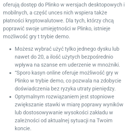
oferują dostęp do Plinko w wersjach desktopowych i
mobilnych, a część unces nich wspiera także
płatności kryptowalutowe. Dla tych, którzy chcą
poprawić swoje umiejętności w Plinko, istnieje
możliwość gry t trybie demo.
Możesz wybrać użyć tylko jednego dysku lub
nawet do 20, a ilość użytych bezpośrednio
wpływa na szanse em uderzenie w mnożniki.
“Sporo kasyn online oferuje możliwość gry w
Plinko w trybie demo, co pozwala na zdobycie
doświadczenia bez ryzyka utraty pieniędzy.
Optymalnym rozwiązaniem jest stopniowe
zwiększanie stawki w miarę poprawy wyników
lub dostosowywanie wysokości zakładu w
zależności od aktualnej sytuacji na Twoim
koncie.