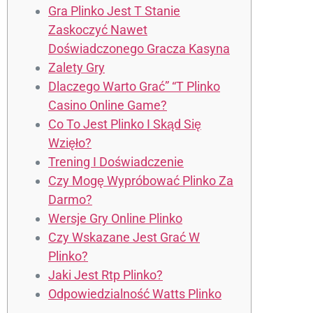
Gra Plinko Jest T Stanie
Zaskoczyć Nawet
Doświadczonego Gracza Kasyna
Zalety Gry
Dlaczego Warto Grać” “T Plinko
Casino Online Game?
Co To Jest Plinko I Skąd Się
Wzięło?
Trening I Doświadczenie
Czy Mogę Wypróbować Plinko Za
Darmo?
Wersje Gry Online Plinko
Czy Wskazane Jest Grać W
Plinko?
Jaki Jest Rtp Plinko?
Odpowiedzialność Watts Plinko