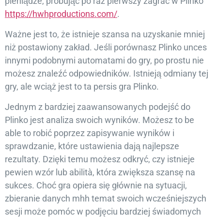
pieniądze, próbując po raz pierwszy zagrać w Plinko
https://hwhproductions.com/
.
Ważne jest to, że istnieje szansa na uzyskanie mniej
niż postawiony zakład. Jeśli porównasz Plinko unces
innymi podobnymi automatami do gry, po prostu nie
możesz znaleźć odpowiedników. Istnieją odmiany tej
gry, ale wciąż jest to ta persis gra Plinko.
Jednym z bardziej zaawansowanych podejść do
Plinko jest analiza swoich wyników. Możesz to be
able to robić poprzez zapisywanie wyników i
sprawdzanie, które ustawienia dają najlepsze
rezultaty. Dzięki temu możesz odkryć, czy istnieje
pewien wzór lub abilità, która zwiększa szansę na
sukces. Choć gra opiera się głównie na sytuacji,
zbieranie danych mhh temat swoich wcześniejszych
sesji może pomóc w podjęciu bardziej świadomych