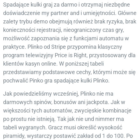
Spadające kulki graj za darmo i otrzymaj niezbędne
doświadczenie my partner and i umiejętności. Główne
zalety trybu demo obejmują również brak ryzyka, brak
konieczności rejestracji, nieograniczony czas gry,
możliwość zapoznania się z funkcjami automatu w
praktyce. Plinko od Stripe przypomina klasyczny
program telewizyjny Price is Right, przystosowany dla
klientów kasyn online. W poniższej tabeli
przedstawiamy podstawowe cechy, którymi może się
pochwalić Pinko gra spadające kulki Plinko.
Jak powiedzieliśmy wcześniej, Plinko nie ma
darmowych spinów, bonusów ani jackpota. Jak w
większości tych automatów, zwycięskie kombinacje
po prostu nie istnieją. Tak jak nie und nimmer ma
tabeli wygranych. Gracz musi określić wysokość
piramidy, wystarczy postawić zakład od 1 do 100. Po