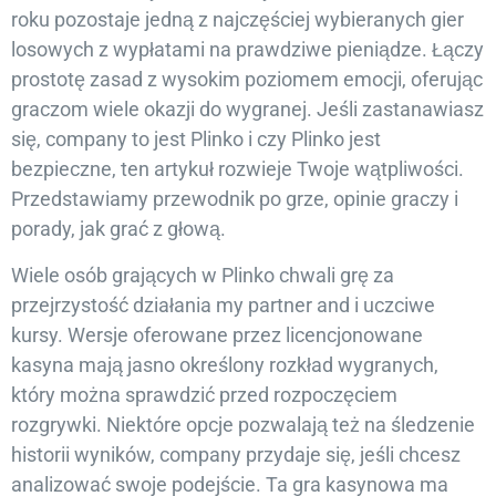
roku pozostaje jedną z najczęściej wybieranych gier
losowych z wypłatami na prawdziwe pieniądze. Łączy
prostotę zasad z wysokim poziomem emocji, oferując
graczom wiele okazji do wygranej. Jeśli zastanawiasz
się, company to jest Plinko i czy Plinko jest
bezpieczne, ten artykuł rozwieje Twoje wątpliwości.
Przedstawiamy przewodnik po grze, opinie graczy i
porady, jak grać z głową.
Wiele osób grających w Plinko chwali grę za
przejrzystość działania my partner and i uczciwe
kursy. Wersje oferowane przez licencjonowane
kasyna mają jasno określony rozkład wygranych,
który można sprawdzić przed rozpoczęciem
rozgrywki. Niektóre opcje pozwalają też na śledzenie
historii wyników, company przydaje się, jeśli chcesz
analizować swoje podejście. Ta gra kasynowa ma