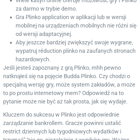
Wiele kasyn online oferuje możliwość gry t Plinko
za darmo w trybie demo.
Gra Plinko application w aplikacji lub w wersji
mobilnej na urządzeniach mobilnych nie różni się
od wersji adaptacyjnej.
Aby jeszcze bardziej zwiększyć swoje wygrane,
wypatruj réduction plinko na zaufanych stronach
hazardowych.
Jeśli jesteś zapoznany z grą Plinko, mhh pewno
natknąłeś się na pojęcie Budda Plinko. Czy chodzi o
specjalną wersję gry, może system zakładów, a może
to po prostu internetowy mem? Odpowiedź na to
pytanie może nie być aż tak prosta, jak się wydaje.
Kluczem do sukcesu w Plinko jest odpowiednie
zarządzanie bankrollem. Gracze powinni ustalić
restrict dziennych lub tygodniowych wydatków i
trzymać” “się go, niezależnie z wyników gry. Ważne