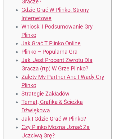
Gracze?
Gdzie Grać W Plinko: Strony
Internetowe
Wnioski I Podsumowanie Gry
Plinko
Jak Grać T Plinko Online
Plinko – Popularna Gra
Jaki Jest Procent Zwrotu Dla
Gracza (rtp) W Grze Plinko?
Zalety My Partner And I Wady Gry
Plinko
Strategie Zakładów
Temat, Grafika & Ścieżka
Dźwiękowa
Jak I Gdzie Grać W Plinko?
Czy Plinko Można Uznać Za
Uczciwą Grę?