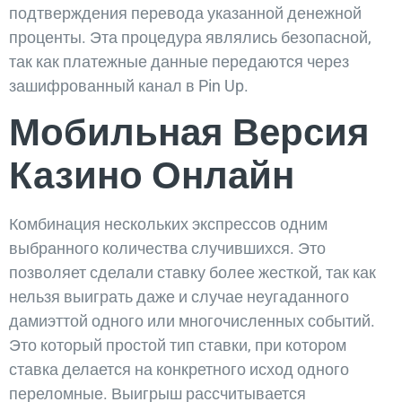
подтверждения перевода указанной денежной
проценты. Эта процедура являлись безопасной,
так как платежные данные передаются через
зашифрованный канал в Pin Up.
Мобильная Версия
Казино Онлайн
Комбинация нескольких экспрессов одним
выбранного количества случившихся. Это
позволяет сделали ставку более жесткой, так как
нельзя выиграть даже и случае неугаданного
дамиэттой одного или многочисленных событий.
Это который простой тип ставки, при котором
ставка делается на конкретного исход одного
переломные. Выигрыш рассчитывается