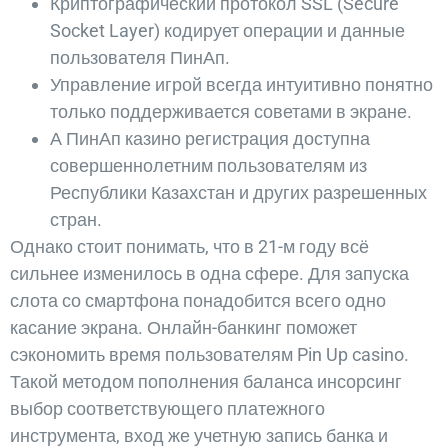
Криптографический протокол SSL (Secure
Socket Layer) кодирует операции и данные
пользователя ПинАп.
Управление игрой всегда интуитивно понятно
только поддерживается советами в экране.
А ПинАп казино регистрация доступна
совершеннолетним пользователям из
Республики Казахстан и других разрешенных
стран.
Однако стоит понимать, что в 21-м году всё
сильнее изменилось в одна сфере. Для запуска
слота со смартфона понадобится всего одно
касание экрана. Онлайн-банкинг поможет
сэкономить время пользователям Pin Up casino.
Такой методом пополнения баланса инсорсинг
выбор соответствующего платежного
инструмента, вход же учетную запись банка и