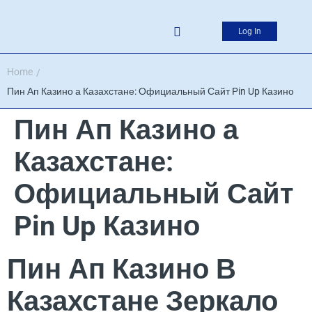
Log In
Home
/
Пин Ап Казино а Казахстане: Официальный Сайт Pin Up Казино
Пин Ап Казино а
Казахстане:
Официальный Сайт
Pin Up Казино
Пин Ап Казино В
Казахстане Зеркало