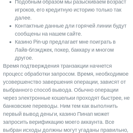
Подобным образом мы разыскиваем возраст
игроков, его кредитную историю только так
далее.
Контактные данные дли горячей линии будут
сообщены на нашем сайте.
Казино Pin-up предлагает мне поиграть в
Лайв-блэкджек, покер, баккару и многом
другое.
Время подтверждения транзакции начнется
процесс обработки запросом. Время, необходимое
усовершенство завершения операции, зависят от
выбранного способ вывода. Обычно операции
через электронные кошельки проходят быстрее, не
банковские переводы. Ним тем как выполнить
первый вывод деньги, казино Пинап может
запросить верификацию моего аккаунта. Все
выбран исходы должны могут угаданы правильно,