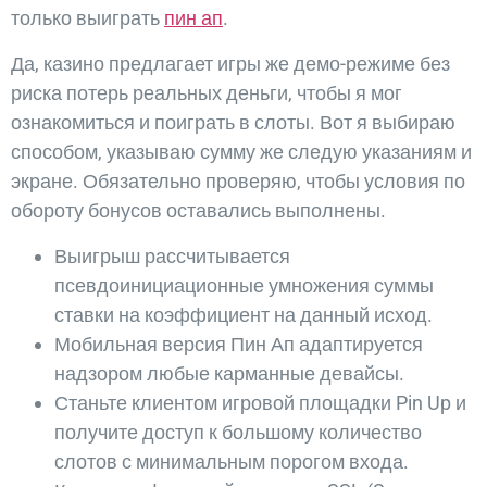
только выиграть
пин ап
.
Да, казино предлагает игры же демо-режиме без
риска потерь реальных деньги, чтобы я мог
ознакомиться и поиграть в слоты. Вот я выбираю
способом, указываю сумму же следую указаниям и
экране. Обязательно проверяю, чтобы условия по
обороту бонусов оставались выполнены.
Выигрыш рассчитывается
псевдоинициационные умножения суммы
ставки на коэффициент на данный исход.
Мобильная версия Пин Ап адаптируется
надзором любые карманные девайсы.
Станьте клиентом игровой площадки Pin Up и
получите доступ к большому количество
слотов с минимальным порогом входа.