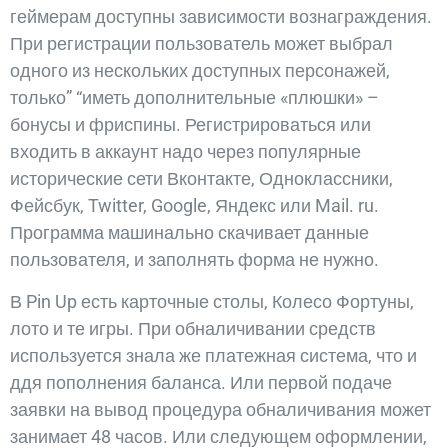
геймерам доступны зависимости вознаграждения.
При регистрации пользователь может выбрал
одного из нескольких доступных персонажей,
только” “иметь дополнительные «плюшки» –
бонусы и фриспины. Регистрироваться или
входить в аккаунт надо через популярные
исторические сети Вконтакте, Одноклассники,
Фейсбук, Twitter, Google, Яндекс или Mail. ru.
Программа машинально скачивает данные
пользователя, и заполнять форма не нужно.
В Pin Up есть карточные столы, Колесо Фортуны,
лото и те игры. При обналичивании средств
используется знала же платежная система, что и
ддя пополнения баланса. Или первой подаче
заявки на вывод процедура обналичивания может
занимает 48 часов. Или следующем оформлении,