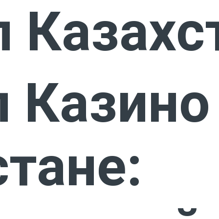
п Казахс
п Казино
стане: