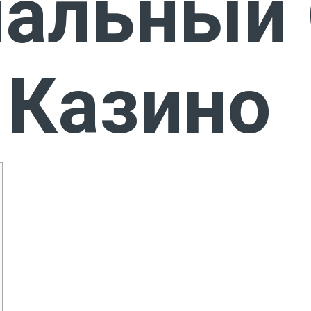
альный 
 Казино