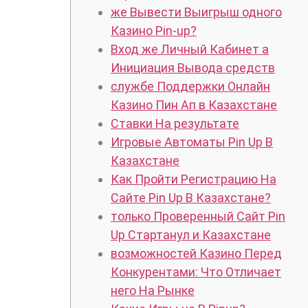
же Вывести Выигрыш одного
Казино Pin-up?
Вход же Личный Кабинет а
Инициация Вывода средств
службе Поддержки Онлайн
Казино Пин Ап в Казахстане
Ставки На результате
Игровые Автоматы Pin Up В
Казахстане
Как Пройти Регистрацию На
Сайте Pin Up В Казахстане?
только Проверенный Сайт Pin
Up Стартанул и Казахстане
возможностей Казино Перед
Конкурентами: Что Отличает
него На Рынке