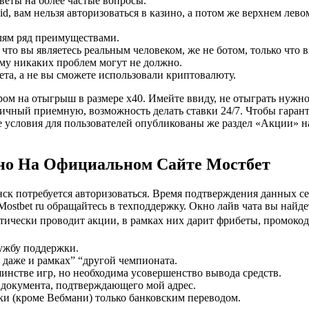
тветы на более частые вопросы.
d, вам нельзя авторизоваться в казино, а потом же верхнем лев
лям ряд преимуществами.
что вы являетесь реальным человеком, же не ботом, только что 
ому никаких проблем могут не должно.
чета, а не вы сможете использовали криптовалюту.
м на отыгрыш в размере х40. Имейте ввиду, не отыграть нужно 
чный приемную, возможность делать ставки 24/7. Чтобы гаранти
се условия для пользователей опубликованы же раздел «Акции» н
ино На Официальном Сайте Мостбет
к потребуется авторизоваться. Время подтверждения данных се
Mostbet ru обращайтесь в техподдержку. Окно лайв чата вы найде
атически проводит акции, в рамках них дарит фрибеты, промокод
лужбу поддержки.
даже и рамках” “другой чемпионата.
шинстве игр, но необходима усовершенство вывода средств.
 документа, подтверждающего мой адрес.
ки (кроме Вебмани) только банковским переводом.