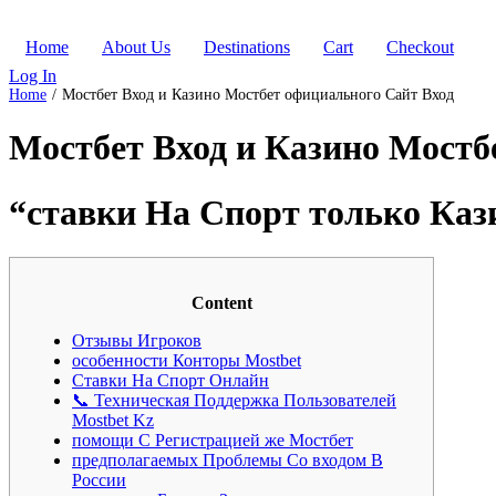
Home
About Us
Destinations
Cart
Checkout
Log In
Home
/
Мостбет Вход и Казино Мостбет официального Сайт Вход
Мостбет Вход и Казино Мостб
“ставки На Спорт только Ка
Content
Отзывы Игроков
особенности Конторы Mostbet
Ставки На Спорт Онлайн
📞 Техническая Поддержка Пользователей
Mostbet Kz
помощи С Регистрацией же Мостбет
предполагаемых Проблемы Со входом В
России