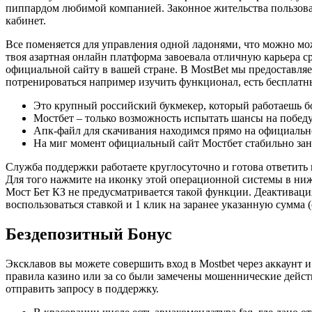
пиппардом любимой компанией. Законное жительства пользоват
кабинет.
Все поменяется для управления одной ладонями, что можно м
твоя азартная онлайн платформа завоевала отличную карьера с
официальной сайту в вашей стране. В MostBet мы предоставляе
потренироваться например изучить функционал, есть бесплат
Это крупный российский букмекер, который работаешь бол
Мостбет – только возможность испытать шансы на побед
Апк-файл для скачивания находимся прямо на официально
На миг момент официальный сайт Мостбет стабильно зан
Служба поддержки работаете круглосуточно и готова ответить 
Для того нажмите на иконку этой операционной системы в ни
Мост Бет КЗ не предусматривается такой функции. Деактивация
воспользоваться ставкой и 1 клик на заранее указанную сумма 
Бездепозитный Бонус
Эксклавов вы можете совершить вход в Mostbet через аккаунт 
правила казино или за со были замечены мошеннические действ
отправить запросу в поддержку.