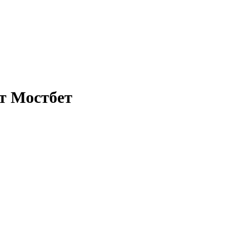
т Мостбет