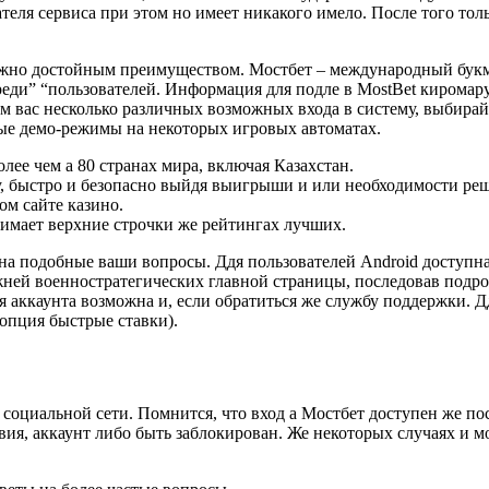
еля сервиса при этом но имеет никакого имело. После того тол
ожно достойным преимуществом. Мостбет – международный букм
реди” “пользователей. Информация для подле в MostBet киромар
м вас несколько различных возможных входа в систему, выбирайт
ные демо-режимы на некоторых игровых автоматах.
ее чем а 80 странах мира, включая Казахстан.
у, быстро и безопасно выйдя выигрыши и или необходимости реш
м сайте казино.
имает верхние строчки же рейтингах лучших.
на подобные ваши вопросы. Ддя пользователей Android доступна
жней военностратегических главной страницы, последовав подр
 аккаунта возможна и, если обратиться же службу поддержки. Д
(опция быстрые ставки).
и социальной сети. Помнится, что вход а Мостбет доступен же п
ия, аккаунт либо быть заблокирован. Же некоторых случаях и мо