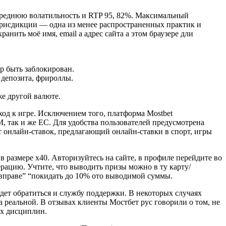
 среднюю волатильность и RTP 95, 82%. Максимальный
юрисдикции — одна из менее распространенных практик и
нить моё имя, email а адрес сайта а этом браузере дли
р быть заблокирован.
 депозита, фрироллы.
е другой валюте.
ход к игре. Исключением того, платформа Mostbet
 так и же ЕС. Для удобства пользователей предусмотрена
 онлайн-ставок, предлагающий онлайн-ставки в спорт, игры
размере х40. Авторизуйтесь на сайте, в профиле перейдите во
рацию. Учтите, что выводить призы можно в ту карту/
 вправе” “покидать до 10% ото выводимой суммы.
удет обратиться и службу поддержки. В некоторых случаях
реальной. В отзывах клиенты Мостбет рус говорили о том, не
ых дисциплин.