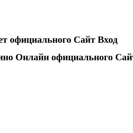
ет официального Сайт Вход
зино Онлайн официального Сай