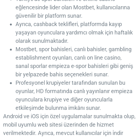
eğlencesinde lider olan Mostbet, kullanıcılarına
güvenilir bir platform sunar.
Ayrıca, cashback teklifleri, platformda kayıp
yaşayan oyunculara yardımcı olmak için haftalık
olarak sunulmaktadır.
Mostbet, spor bahisleri, canlı bahisler, gambling
establishment oyunları, canlı on line casino,
sanal sporlar empieza e-spor bahisleri gibi geniş
bir yelpazede bahis seçenekleri sunar.
Profesyonel krupiyeler tarafından sunulan bu
oyunlar, HD formatında canlı yayınlanır empieza
oyunculara krupiye ve diğer oyuncularla
etkileşimde bulunma imkânı sunar.
Android ve iOS için özel uygulamalar sunulmakta olup,
mobil uyumlu web sitesi üzerinden de hizmet
verilmektedir. Ayrıca, mevcut kullanıcılar için i̇ndir