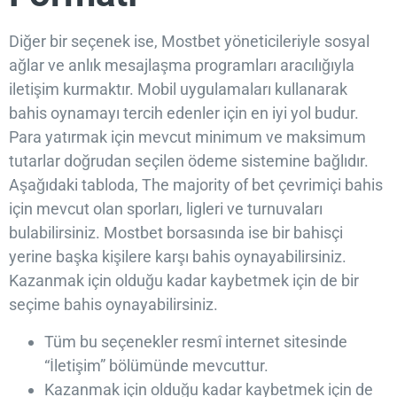
Diğer bir seçenek ise, Mostbet yöneticileriyle sosyal
ağlar ve anlık mesajlaşma programları aracılığıyla
iletişim kurmaktır. Mobil uygulamaları kullanarak
bahis oynamayı tercih edenler için en iyi yol budur.
Para yatırmak için mevcut minimum ve maksimum
tutarlar doğrudan seçilen ödeme sistemine bağlıdır.
Aşağıdaki tabloda, The majority of bet çevrimiçi bahis
için mevcut olan sporları, ligleri ve turnuvaları
bulabilirsiniz. Mostbet borsasında ise bir bahisçi
yerine başka kişilere karşı bahis oynayabilirsiniz.
Kazanmak için olduğu kadar kaybetmek için de bir
seçime bahis oynayabilirsiniz.
Tüm bu seçenekler resmî internet sitesinde
“İletişim” bölümünde mevcuttur.
Kazanmak için olduğu kadar kaybetmek için de