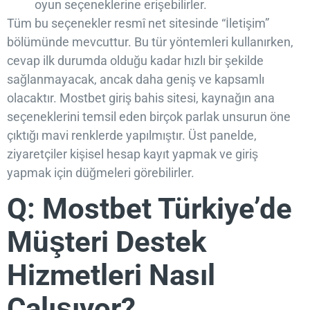
oyun seçeneklerine erişebilirler.
Tüm bu seçenekler resmî net sitesinde “İletişim”
bölümünde mevcuttur. Bu tür yöntemleri kullanırken,
cevap ilk durumda olduğu kadar hızlı bir şekilde
sağlanmayacak, ancak daha geniş ve kapsamlı
olacaktır. Mostbet giriş bahis sitesi, kaynağın ana
seçeneklerini temsil eden birçok parlak unsurun öne
çıktığı mavi renklerde yapılmıştır. Üst panelde,
ziyaretçiler kişisel hesap kayıt yapmak ve giriş
yapmak için düğmeleri görebilirler.
Q: Mostbet Türkiye’de
Müşteri Destek
Hizmetleri Nasıl
Çalışıyor?