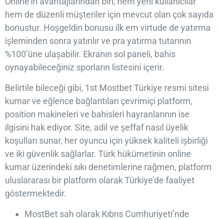
Online’ın avantajlarından biri, hem yeni kullanıcılar
hem de düzenli müşteriler için mevcut olan çok sayıda
bonustur. Hoşgeldin bonusu ilk em virtude de yatırma
işleminden sonra yatırılır ve pra yatırma tutarının
%100’üne ulaşabilir. Ekranın sol paneli, bahis
oynayabileceğiniz sporların listesini içerir.
Belirtile bileceği gibi, 1st Mostbet Türkiye resmi sitesi
kumar ve eğlence bağlantıları çevrimiçi platform,
position makineleri ve bahisleri hayranlarının ise
ilgisini hak ediyor. Site, adil ve şeffaf nasıl üyelik
koşulları sunar, her oyuncu için yüksek kaliteli işbirliği
ve iki güvenlik sağlarlar. Türk hükümetinin online
kumar üzerindeki sıkı denetimlerine rağmen, platform
uluslararası bir platform olarak Türkiye’de faaliyet
göstermektedir.
MostBet sah olarak Kıbrıs Cumhuriyeti’nde