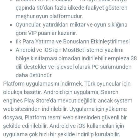
çapında 90’dan fazla ülkede faaliyet gösteren
meşhur oyun platformudur.
Oyuncular, yatırdıkları miktar ve oyun sıklığına
göre VIP puanlar kazanır.
İlk Para Yatırma ve Bonusların Etkinleştirilmesi
Android ve iOS için MostBet istemci yazılımı
bölge kısıtlaması olmadan indirilebilir empieza 38
dili destekler ve işlevsel olarak PC sürümünden
daha üstündür.
Platform uygulamasını indirmek, Türk oyuncular için
oldukça basittir. Android için uygulama, Search
engines Play Store’da mevcut değildir, ancak system
web sitesinden indirilebilir. Uygulama için yükleme
dosyası, Platform resmi web sitesinden güvenli bir
şekilde edinilebilir. Android ve iOS kullanıcıları için
uygulama çok hızlı bir şekilde indirilip kurulabilir.