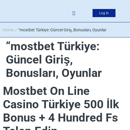
Log In
Home
“mostbet Türkiye: Güncel Giriş, Bonusları, Oyunlar
/
“mostbet Türkiye:
Güncel Giriş,
Bonusları, Oyunlar
Mostbet On Line
Casino Türkiye 500 İlk
Bonus + 4 Hundred Fs