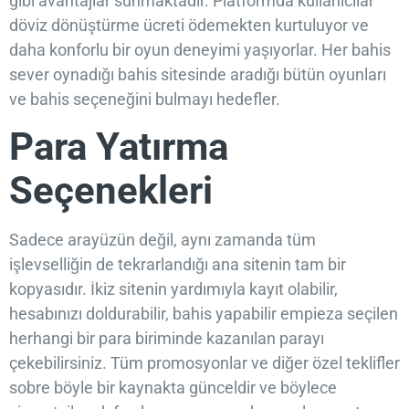
gibi avantajlar sunmaktadır. Platformda kullanıcılar
döviz dönüştürme ücreti ödemekten kurtuluyor ve
daha konforlu bir oyun deneyimi yaşıyorlar. Her bahis
sever oynadığı bahis sitesinde aradığı bütün oyunları
ve bahis seçeneğini bulmayı hedefler.
Para Yatırma
Seçenekleri
Sadece arayüzün değil, aynı zamanda tüm
işlevselliğin de tekrarlandığı ana sitenin tam bir
kopyasıdır. İkiz sitenin yardımıyla kayıt olabilir,
hesabınızı doldurabilir, bahis yapabilir empieza seçilen
herhangi bir para biriminde kazanılan parayı
çekebilirsiniz. Tüm promosyonlar ve diğer özel teklifler
sobre böyle bir kaynakta günceldir ve böylece