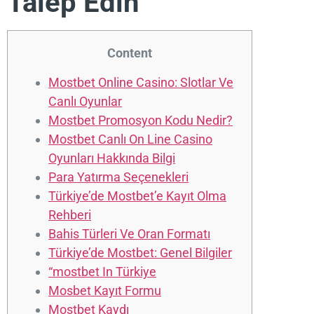
Talep Edin
Content
Mostbet Online Casino: Slotlar Ve
Canlı Oyunlar
Mostbet Promosyon Kodu Nedir?
Mostbet Canlı On Line Casino
Oyunları Hakkında Bilgi
Para Yatırma Seçenekleri
Türkiye’de Mostbet’e Kayıt Olma
Rehberi
Bahis Türleri Ve Oran Formatı
Türkiye’de Mostbet: Genel Bilgiler
“mostbet In Türkiye
Mosbet Kayıt Formu
Mostbet Kaydı