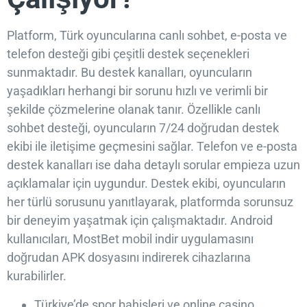
Platform, Türk oyuncularına canlı sohbet, e-posta ve
telefon desteği gibi çeşitli destek seçenekleri
sunmaktadır. Bu destek kanalları, oyuncuların
yaşadıkları herhangi bir sorunu hızlı ve verimli bir
şekilde çözmelerine olanak tanır. Özellikle canlı
sohbet desteği, oyuncuların 7/24 doğrudan destek
ekibi ile iletişime geçmesini sağlar. Telefon ve e-posta
destek kanalları ise daha detaylı sorular empieza uzun
açıklamalar için uygundur. Destek ekibi, oyuncuların
her türlü sorusunu yanıtlayarak, platformda sorunsuz
bir deneyim yaşatmak için çalışmaktadır. Android
kullanıcıları, MostBet mobil indir uygulamasını
doğrudan APK dosyasını indirerek cihazlarına
kurabilirler.
Türkiye’de spor bahisleri ve online casino