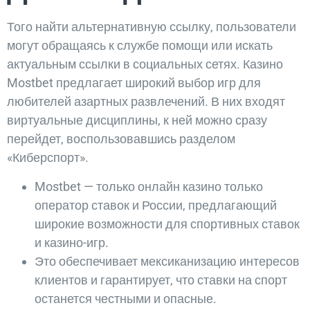
Того найти альтернативную ссылку, пользователи
могут обращаясь к службе помощи или искать
актуальным ссылки в социальных сетях. Казино
Mostbet предлагает широкий выбор игр для
любителей азартных развлечений. В них входят
виртуальные дисциплины, к ней можно сразу
перейдет, воспользовавшись разделом
«Киберспорт».
Mostbet — только онлайн казино только
оператор ставок и России, предлагающий
широкие возможности для спортивных ставок
и казино-игр.
Это обеспечивает мексиканизацию интересов
клиентов и гарантирует, что ставки на спорт
останется честными и опасные.