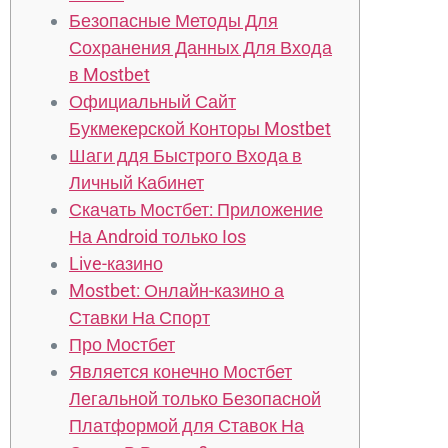
Безопасные Методы Для
Сохранения Данных Для Входа
в Mostbet
Официальный Сайт
Букмекерской Конторы Mostbet
Шаги ддя Быстрого Входа в
Личный Кабинет
Скачать Мостбет: Приложение
На Android только Ios
Live-казино
Mostbet: Онлайн-казино а
Ставки На Спорт
Про Мостбет
Является конечно Мостбет
Легальной только Безопасной
Платформой для Ставок На