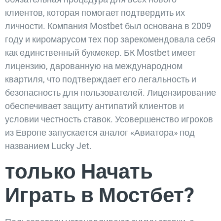
клиентов, которая помогает подтвердить их
личности. Компания Mostbet был основана в 2009
году и киромарусом тех пор зарекомендовала себя
как единственный букмекер. БК Mostbet имеет
лицензию, дарованную на международном
квартиля, что подтверждает его легальность и
безопасность для пользователей. Лицензирование
обеспечивает защиту антипатий клиентов и
условии честность ставок. Усовершенство игроков
из Европе запускается аналог «Авиатора» под
названием Lucky Jet.
только Начать
Играть в Мостбет?