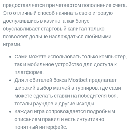
предоставляется при четвертом пополнение счета.
Это отличный способ начинать свою игровую
дослужившись в казино, а как бонус
обуславливает стартовый капитал только
позволяет дольше наслаждаться любимыми
играми.
Сами можете использовать только компьютер,
так и мобильное устройство для доступа к
платформе.
Для любителей бокса Mostbet предлагает
широкий выбор матчей а турниров, где сами
можете сделать ставки на победителя боя,
тоталы раундов и другие исходы.
Каждая игра сопровождается подробным
описанием правил и есть интуитивно
понятный интерфейс.