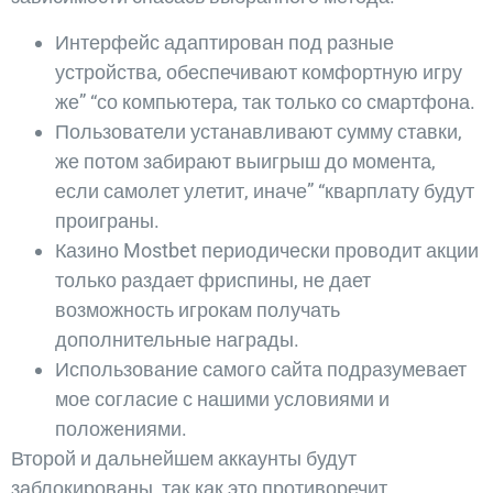
Интерфейс адаптирован под разные
устройства, обеспечивают комфортную игру
же” “со компьютера, так только со смартфона.
Пользователи устанавливают сумму ставки,
же потом забирают выигрыш до момента,
если самолет улетит, иначе” “кварплату будут
проиграны.
Казино Mostbet периодически проводит акции
только раздает фриспины, не дает
возможность игрокам получать
дополнительные награды.
Использование самого сайта подразумевает
мое согласие с нашими условиями и
положениями.
Второй и дальнейшем аккаунты будут
заблокированы, так как это противоречит