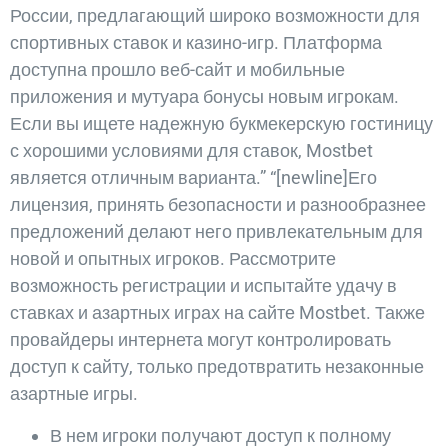
России, предлагающий широко возможности для
спортивных ставок и казино-игр. Платформа
доступна прошло веб-сайт и мобильные
приложения и мутуара бонусы новым игрокам.
Если вы ищете надежную букмекерскую гостиницу
с хорошими условиями для ставок, Mostbet
является отличным варианта.” “[newline]Его
лицензия, принять безопасности и разнообразнее
предложений делают него привлекательным для
новой и опытных игроков. Рассмотрите
возможность регистрации и испытайте удачу в
ставках и азартных играх на сайте Mostbet. Также
провайдеры интернета могут контролировать
доступ к сайту, только предотвратить незаконные
азартные игры.
В нем игроки получают доступ к полному