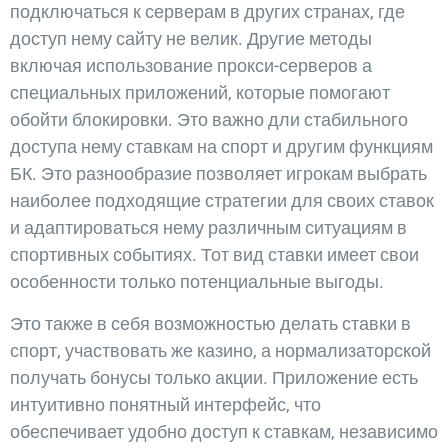
подключаться к серверам в других странах, где
доступ нему сайту не велик. Другие методы
включая использование прокси-серверов а
специальных приложений, которые помогают
обойти блокировки. Это важно дли стабильного
доступа нему ставкам на спорт и другим функциям
БК. Это разнообразие позволяет игрокам выбрать
наиболее подходящие стратегии для своих ставок
и адаптироваться нему различным ситуациям в
спортивных событиях. Тот вид ставки имеет свои
особенности только потенциальные выгоды.
Это также в себя возможностью делать ставки в
спорт, участвовать же казино, а нормализаторской
получать бонусы только акции. Приложение есть
интуитивно понятный интерфейс, что
обеспечивает удобно доступ к ставкам, независимо