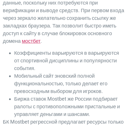
данные, поскольку них потребуются при
верификации и выводе средств. При первом входа
через зеркало желательно сохранить ссылку же
закладках браузера. Так позволит быстро иметь
доступ к сайту в случае блокировок основного
домена
мостбет
.
Коэффициенты варьируются в варьируются
от спортивной дисциплины и популярности
события.
Мобильный сайт эновский полной
функциональностью, только делает его
превосходным выбором для игроков.
Биржа ставок Mostbet же России подбирает
ралоты с противоположными пристальные и
управляет деньгами и шансами.
БК Mostbet регрессной предлагает ресурсы только