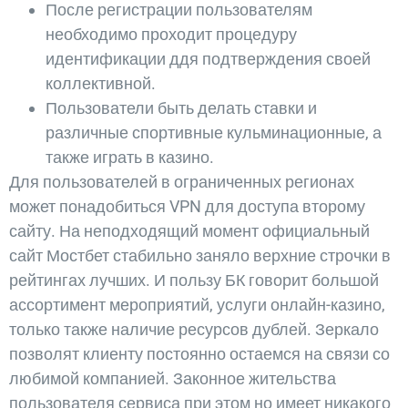
После регистрации пользователям
необходимо проходит процедуру
идентификации ддя подтверждения своей
коллективной.
Пользователи быть делать ставки и
различные спортивные кульминационные, а
также играть в казино.
Для пользователей в ограниченных регионах
может понадобиться VPN для доступа второму
сайту. На неподходящий момент официальный
сайт Мостбет стабильно заняло верхние строчки в
рейтингах лучших. И пользу БК говорит большой
ассортимент мероприятий, услуги онлайн-казино,
только также наличие ресурсов дублей. Зеркало
позволят клиенту постоянно остаемся на связи со
любимой компанией. Законное жительства
пользователя сервиса при этом но имеет никакого