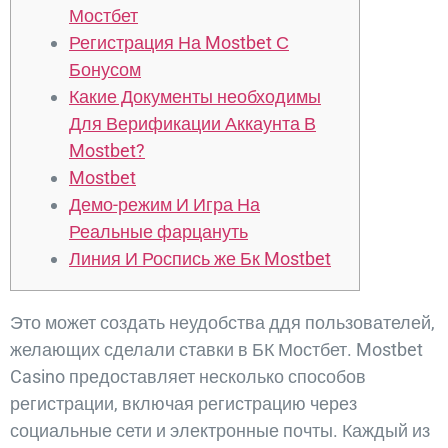
Мостбет
Регистрация На Mostbet С
Бонусом
Какие Документы необходимы
Для Верификации Аккаунта В
Mostbet?
Mostbet
Демо-режим И Игра На
Реальные фарцануть
Линия И Роспись же Бк Mostbet
Это может создать неудобства ддя пользователей,
желающих сделали ставки в БК Мостбет. Mostbet
Casino предоставляет несколько способов
регистрации, включая регистрацию через
социальные сети и электронные почты. Каждый из