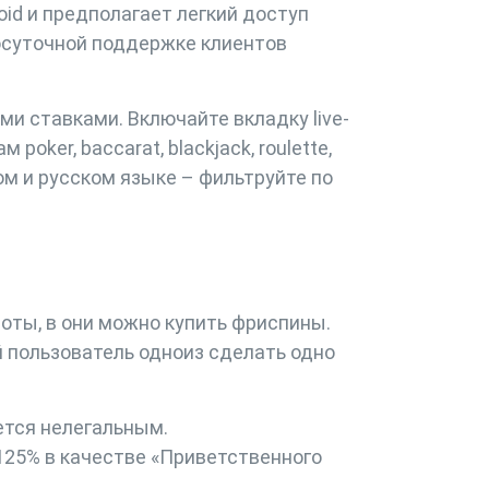
oid и предполагает легкий доступ
лосуточной поддержке клиентов
ими ставками. Включайте вкладку live-
oker, baccarat, blackjack, roulette,
ом и русском языке – фильтруйте по
оты, в они можно купить фриспины.
 пользователь одноиз сделать одно
ется нелегальным.
125% в качестве «Приветственного