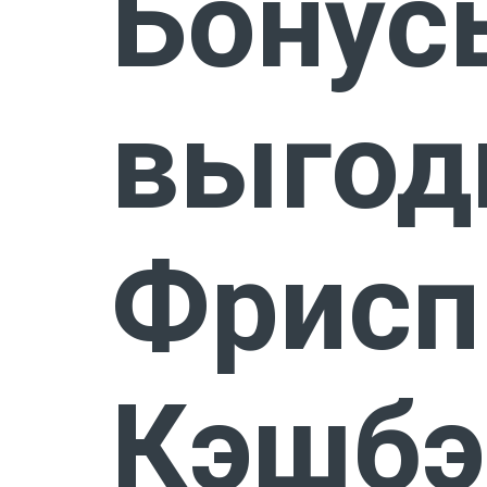
Бонус
выгод
Фрисп
Кэшбэ