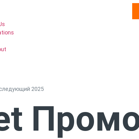
Us
ations
out
 следующий 2025
et Пром