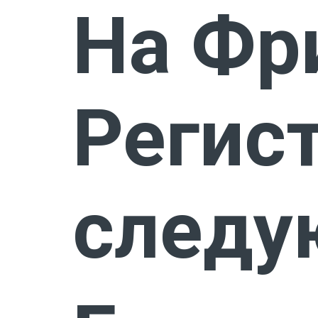
На Фр
Регис
следу