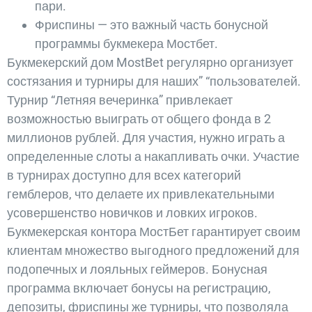
пари.
Фриспины — это важный часть бонусной
программы букмекера Мостбет.
Букмекерский дом MostBet регулярно организует
состязания и турниры для наших” “пользователей.
Турнир “Летняя вечеринка” привлекает
возможностью выиграть от общего фонда в 2
миллионов рублей. Для участия, нужно играть а
определенные слоты а накапливать очки. Участие
в турнирах доступно для всех категорий
гемблеров, что делаете их привлекательными
усовершенство новичков и ловких игроков.
Букмекерская контора МостБет гарантирует своим
клиентам множество выгодного предложений для
подопечных и лояльных геймеров. Бонусная
программа включает бонусы на регистрацию,
депозиты, фриспины же турниры, что позволяла