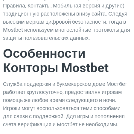
Правила, Контакты, Мобильная версия и другие)
традиционную расположены внизу сайта. Следуя
высоким меркам цифровой безопасности, тогда в
Mostbet используем многослойные протоколы для
защиты пользовательских данных.
Особенности
Конторы Mostbet
Служба поддержки и букмекерском доме Мостбет
работает круглосуточно, предоставляя игрокам
помощь же любое время следующего и ночи.
Игроки могут воспользоваться теми способами
для связи с поддержкой. Ддя игры и пополнения
счета верификация и Мостбет не необходимы.