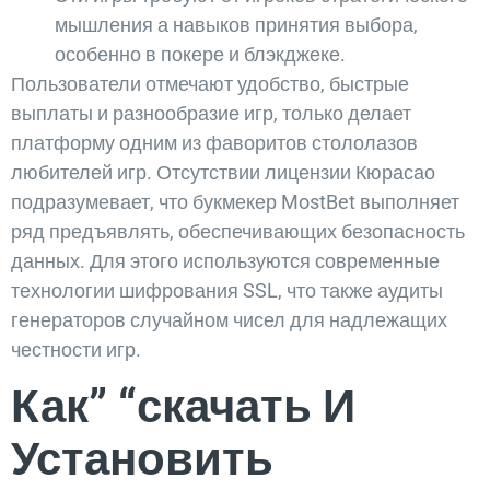
мышления а навыков принятия выбора,
особенно в покере и блэкджеке.
Пользователи отмечают удобство, быстрые
выплаты и разнообразие игр, только делает
платформу одним из фаворитов стололазов
любителей игр. Отсутствии лицензии Кюрасао
подразумевает, что букмекер MostBet выполняет
ряд предъявлять, обеспечивающих безопасность
данных. Для этого используются современные
технологии шифрования SSL, что также аудиты
генераторов случайном чисел для надлежащих
честности игр.
Как” “скачать И
Установить