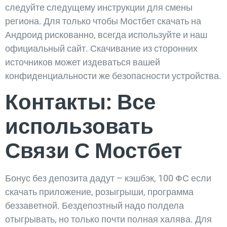
следуйте следущему инструкции для смены
региона. Для только чтобы Мостбет скачать на
Андроид рискованно, всегда используйте и наш
официальный сайт. Скачивание из сторонних
источников может издеваться вашей
конфиденциальности же безопасности устройства.
Контакты: Все
использовать
Связи С Мостбет
Бонус без депозита дадут – кэшбэк, 100 ФС если
скачать приложение, розыгрыши, программа
беззаветной. Бездепозтный надо полдела
отыгрывать, но только почти полная халява. Для