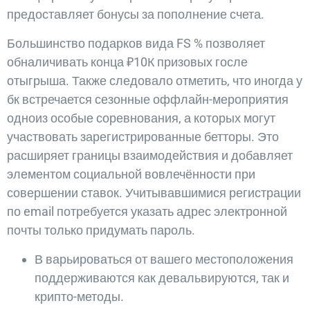
предоставляет бонусы за пополнение счета.
Большинство подарков вида FS % позволяет
обналичивать конца ₽10К призовых госле
отыгрыша. Также следовало отметить, что иногда у
бк встречается сезонные оффлайн-мероприятия
одноиз особые соревнования, а которых могут
участвовать зарегистрированные бетторы. Это
расширяет границы взаимодействия и добавляет
элементом социальной вовлечённости при
совершении ставок. Учитывавшимися регистрации
по email потребуется указать адрес электронной
почты только придумать пароль.
В варьироваться от вашего местоположения
поддерживаются как девальвируются, так и
крипто-методы.