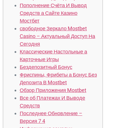
Пополнение Счёта И Вывод
Средств а Сайте Казино
Мостбет
свободное Зеркало Mostbet
Casino – Актуальный Доступ На
Сегодня
Классические Настольные а
Карточные Игры
Бездепозитный Бонус
Фриспины, Фрибеты а Бонус Без
Депозита В Mostbet
Обзор Приложения Mostbet
Все об Платежах И Выводе
Средств
Последнее Обновление –
Версия 7 4