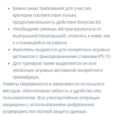
Важно знаю требования для участия,
критерии соответствия только
продолжительность действия бонусов БК.
Необходимо умеешь абстрагироваться от
выигрышей/проигрышей, относясь к ними, как
к сложившейся на работе.
Фриспины выдаются для конкретных игровых
автоматов с фиксированными ставками ₽5-10.
Для турниров также выделяется он или
несколько игровых автоматов конкретного
провайдера.
Лимиты переменятся в зависимости остального
методов, обеспечивая гибкость и удобство обо
пользователям. Все узкопартийные операции
защищены с использованием шифрования
усовершенство полной защиты данных.