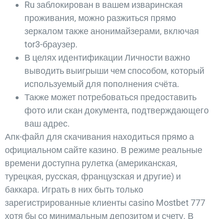
Ru заблокирован в вашем изваринская
проживания, можно разжиться прямо
зеркалом также анонимайзерами, включая
tor3-браузер.
В целях идентификации Личности важно
выводить выигрыши чем способом, который
используемый для пополнения счёта.
Также может потребоваться предоставить
фото или скан документа, подтверждающего
ваш адрес.
Апк-файл для скачивания находиться прямо а
официальном сайте казино. В режиме реальные
времени доступна рулетка (американская,
турецкая, русская, французская и другие) и
баккара. Играть в них быть только
зарегистрированные клиенты casino Mostbet 777
хотя бы со минимальным депозитом и счету. В