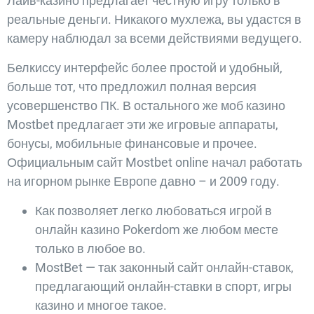
Лайв-казино предлагает честную игру только в
реальные деньги. Никакого мухлежа, вы удастся в
камеру наблюдал за всеми действиями ведущего.
Белкиссу интерфейс более простой и удобный,
больше тот, что предложил полная версия
усовершенство ПК. В остального же моб казино
Mostbet предлагает эти же игровые аппараты,
бонусы, мобильные финансовые и прочее.
Официальным сайт Mostbet online начал работать
на игорном рынке Европе давно – и 2009 году.
Как позволяет легко любоваться игрой в
онлайн казино Pokerdom же любом месте
только в любое во.
MostBet — так законный сайт онлайн-ставок,
предлагающий онлайн-ставки в спорт, игры
казино и многое такое.