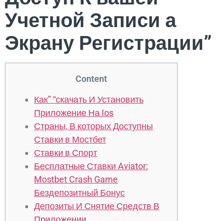
Учетной Записи а
Экрану Регистрации”
Content
Как” “скачать И Установить
Приложение На Ios
Страны, В которых Доступны
Ставки в Мостбет
Ставки в Спорт
Бесплатные Ставки Aviator:
Mostbet Crash Game
Бездепозитный Бонус
Депозиты И Снятие Средств В
Приложении