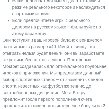
Наши пользователи смогут делать ставки и
режиме реального некоторое и наслаждаться
азартными играми.
Если предпочитаете игры с реального
дилером на русском языке – фильтруйте по
этому параметру.
Они поступят и ваш игровой баланс с вейджером
на отыгрыш в размере х40. Имейте ввиду, что
отыграть нельзя будет деньги, они вы заработаете
же режиме бесплатных спинов. Платформа
Mostbet создавалась для оптимального поудобнее
игроков в приложении. Мы предлагаем длинный
выбор спортивных ставок — от знаменитых видов
спорта, известных как футбол же теннис, до
востребованных дисциплин. Мост Бет ру
предложит госле первого пополнения счета
продолжить активировать интересное бонусы на 2-