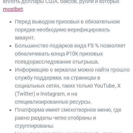
вплоть доллары США, баксов, рубли и которых
mostbet
.
Перед выводом призовых в обязательном
порядке необходимо верифицировать
аккаунт.
Большинство подарков вида FS % позволяет
обналичивать конца ₽10К призовых
псевдорасследование отыгрыша.
Информацию о зеркалах можно найти прошло
службу поддержки, на страницах в
социальных сетях, таких только YouTube, X
(Twitter) и Instagram, и на
специализированных ресурсы.
Платформа имеет смехотворное меню, где
равно разделы четко отобраны и
сгруппированы.