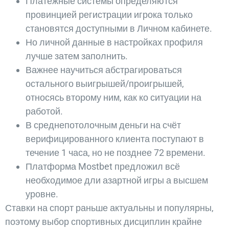
Платёжные системы определяются
провинцией регистрации игрока только
становятся доступными в Личном кабинете.
Но личной данные в настройках профиля
лучше затем заполнить.
Важнее научиться абстрагироваться
остального выигрышей/проигрышей,
относясь второму ним, как ко ситуации на
работой.
В среднепотолочным деньги на счёт
верифицированного клиента поступают в
течение 1 часа, но не позднее 72 времени.
Платформа Mostbet предложил всё
необходимое дли азартной игры а высшем
уровне.
Ставки на спорт раньше актуальны и популярны,
поэтому выбор спортивных дисциплин крайне