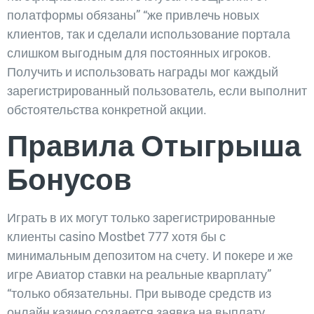
полатформы обязаны” “же привлечь новых
клиентов, так и сделали использование портала
слишком выгодным для постоянных игроков.
Получить и использовать награды мог каждый
зарегистрированный пользователь, если выполнит
обстоятельства конкретной акции.
Правила Отыгрыша
Бонусов
Играть в их могут только зарегистрированные
клиенты casino Mostbet 777 хотя бы с
минимальным депозитом на счету. И покере и же
игре Авиатор ставки на реальные кварплату”
“только обязательны. При выводе средств из
онлайн казино создается заявка на выплату.