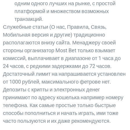
одним одного лучших на рынке, с простой
платформой и множеством возможных
транзакций.
Служебные статьи (О нас, Правила, Связь,
Мобильная версия и другие) традиционно
располагаются внизу сайта. Менаджеру своей
стороны организатор Most Bet только взымает
комиссий, выплачивает в диапазоне от 1 часа до
24 часов, с редкими задержками до 72 часов.
Достаточный лимит на напрашивается установлен
от 1000 рублей, максимального фетрове нет.
Депозиты с крипты и электронных денег
принимают по адресу кошелька например номеру
телефона. Как самые простые только быстрые
способы пополниться и начать играть, ими тоже
часто пользуются и их даже рекомендуются.