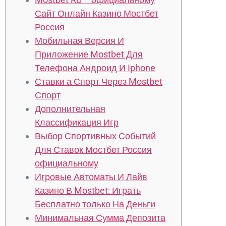
Сайт Онлайн Казино Мостбет
Россия
Мобильная Версия И
Приложение Mostbet Для
Телефона Андроид И Iphone
Ставки а Спорт Через Mostbet
Спорт
Дополнительная
Классификация Игр
Выбор Спортивных Событий
Для Ставок Мостбет Россия
официальному
Игровые Автоматы И Лайв
Казино В Mostbet: Играть
Бесплатно только На Деньги
Минимальная Сумма Депозита