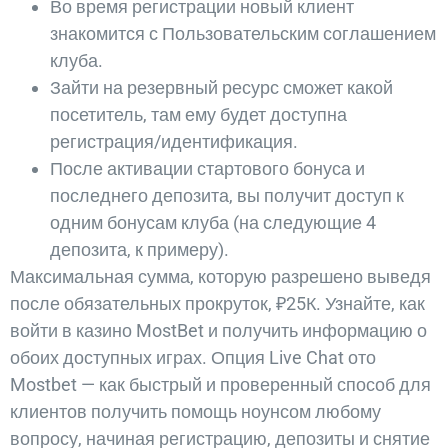
Во время регистрации новый клиент
знакомится с Пользовательским соглашением
клуба.
Зайти на резервный ресурс сможет какой
посетитель, там ему будет доступна
регистрация/идентификация.
После активации стартового бонуса и
последнего депозита, вы получит доступ к
одним бонусам клуба (на следующие 4
депозита, к примеру).
Максимальная сумма, которую разрешено выведя
после обязательных прокруток, ₽25К. Узнайте, как
войти в казино MostBet и получить информацию о
обоих доступных играх. Опция Live Chat ото
Mostbet — как быстрый и проверенный способ для
клиентов получить помощь ноунсом любому
вопросу, начиная регистрацию, депозиты и снятие