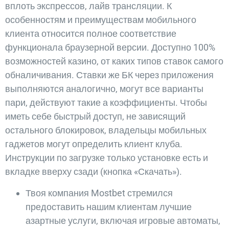
вплоть экспрессов, лайв трансляции. К
особенностям и преимуществам мобильного
клиента относится полное соответствие
функционала браузерной версии. Доступно 100%
возможностей казино, от каких типов ставок самого
обналичивания. Ставки же БК через приложения
выполняются аналогично, могут все варианты
пари, действуют такие а коэффициенты. Чтобы
иметь себе быстрый доступ, не зависящий
остального блокировок, владельцы мобильных
гаджетов могут определить клиент клуба.
Инструкции по загрузке только установке есть и
вкладке вверху сзади (кнопка «Скачать»).
Твоя компания Mostbet стремился
предоставить нашим клиентам лучшие
азартные услуги, включая игровые автоматы,