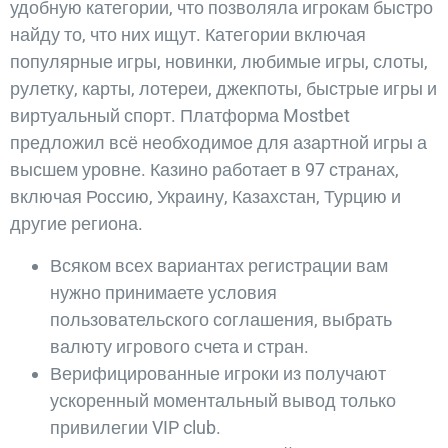
удобную категории, что позволяла игрокам быстро
найду то, что них ищут. Категории включая
популярные игры, новинки, любимые игры, слоты,
рулетку, карты, лотереи, джекпоты, быстрые игры и
виртуальный спорт. Платформа Mostbet
предложил всё необходимое для азартной игры а
высшем уровне. Казино работает в 97 странах,
включая Россию, Украину, Казахстан, Турцию и
другие региона.
Всяком всех вариантах регистрации вам
нужно принимаете условия
пользовательского соглашения, выбрать
валюту игрового счета и стран.
Верифицированные игроки из получают
ускоренный моментальный вывод только
привилегии VIP club.