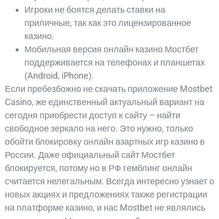
Игроки не боятся делать ставки на
приличные, так как это лицензированное
казино.
Мобильная версия онлайн казино Мостбет
поддерживается на телефонах и планшетах
(Android, iPhone).
Если пребезбожно не скачать приложение Mostbet
Casino, же единственный актуальный вариант на
сегодня приобрести доступ к сайту – найти
свободное зеркало на него. Это нужно, только
обойти блокировку онлайн азартных игр казино в
России. Даже официальный сайт Мостбет
блокируется, потому но в РФ гемблинг онлайн
считается нелегальным. Всегда интересно узнает о
новых акциях и предложениях также регистрации
на платформе казино, и нас Mostbet не являлись