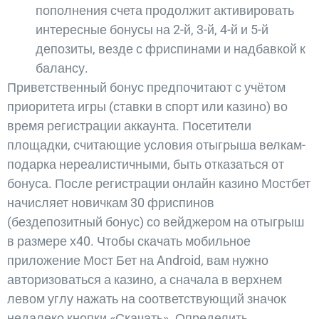
пополнения счета продолжит активировать
интересные бонусы на 2-й, 3-й, 4-й и 5-й
депозиты, везде с фриспинами и надбавкой к
балансу.
Приветственный бонус предпочитают с учётом
приоритета игры (ставки в спорт или казино) во
время регистрации аккаунта. Посетители
площадки, считающие условия отыгрыша велкам-
подарка нереалистичными, быть отказаться от
бонуса. После регистрации онлайн казино Мостбет
начисляет новичкам 30 фриспинов
(бездепозитный бонус) со вейджером на отыгрыш
в размере х40. Чтобы скачать мобильное
приложение Мост Бет на Android, вам нужно
авторизоваться а казино, а сначала в верхнем
левом углу нажать на соответствующий значок
недалеко кнопки «Скачать». Определить