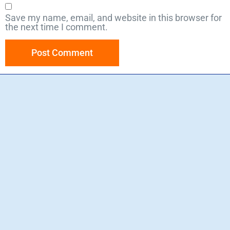
Save my name, email, and website in this browser for
the next time I comment.