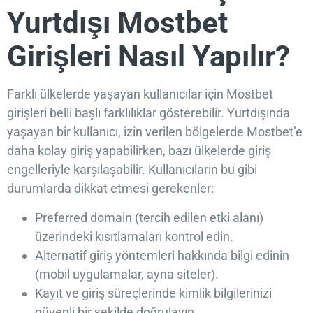
Yurtdışı Mostbet
Girişleri Nasıl Yapılır?
Farklı ülkelerde yaşayan kullanıcılar için Mostbet
girişleri belli başlı farklılıklar gösterebilir. Yurtdışında
yaşayan bir kullanıcı, izin verilen bölgelerde Mostbet’e
daha kolay giriş yapabilirken, bazı ülkelerde giriş
engelleriyle karşılaşabilir. Kullanıcıların bu gibi
durumlarda dikkat etmesi gerekenler:
Preferred domain (tercih edilen etki alanı)
üzerindeki kısıtlamaları kontrol edin.
Alternatif giriş yöntemleri hakkında bilgi edinin
(mobil uygulamalar, ayna siteler).
Kayıt ve giriş süreçlerinde kimlik bilgilerinizi
güvenli bir şekilde doğrulayın.