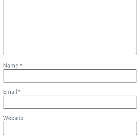
Name
*
Email
*
Website