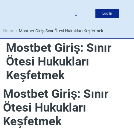
Log In
Home
Mostbet Giriş: Sınır Ötesi Hukukları Keşfetmek
/
Mostbet Giriş: Sınır
Ötesi Hukukları
Keşfetmek
Mostbet Giriş: Sınır
Ötesi Hukukları
Keşfetmek