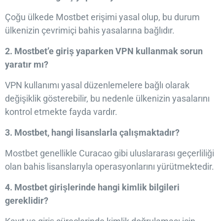
Çoğu ülkede Mostbet erişimi yasal olup, bu durum
ülkenizin çevrimiçi bahis yasalarına bağlıdır.
2. Mostbet’e giriş yaparken VPN kullanmak sorun
yaratır mı?
VPN kullanımı yasal düzenlemelere bağlı olarak
değişiklik gösterebilir, bu nedenle ülkenizin yasalarını
kontrol etmekte fayda vardır.
3. Mostbet, hangi lisanslarla çalışmaktadır?
Mostbet genellikle Curacao gibi uluslararası geçerliliği
olan bahis lisanslarıyla operasyonlarını yürütmektedir.
4. Mostbet girişlerinde hangi kimlik bilgileri
gereklidir?