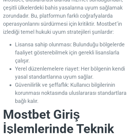
çeşitli ülkelerdeki bahis yasalarına uyum sağlamak
zorundadır. Bu, platformun farklı coğrafyalarda
operasyonlarını sürdürmesi için kritiktir. Mostbet’in
izlediği temel hukuki uyum stratejileri şunlardır:
Lisansa sahip olunması: Bulunduğu bölgelerde
faaliyet gösterebilmek için gerekli lisanslarla
çalışır.
Yerel düzenlemelere riayet: Her bölgenin kendi
yasal standartlarına uyum sağlar.
Güvenilirlik ve şeffaflık: Kullanıcı bilgilerinin
korunması noktasında uluslararası standartlara
bağlı kalır.
Mostbet Giriş
İşlemlerinde Teknik