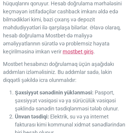
hüquqlarını qoruyur. Hesab doğrulama mərhələsini
keçməyən istifadəçilər cashback imkanı əldə edə
bilmədikləri kimi, bəzi çıxarış və depozit
məhdudiyyətləri ilə qarşılaşa bilərlər. Əlavə olaraq,
hesab doğrulama Mostbet-də maliyyə
əməliyyatlarının sürətlə və problemsiz həyata
keçirilməsinə imkan verir
mostbet giriş
.
Mostbet hesabınızı doğrulamaq üçün aşağıdakı
addımları izləməlisiniz. Bu addımlar sadə, lakin
diqqətli şəkildə icra olunmalıdır:
Şəxsiyyət sənədinin yüklənməsi:
Pasport,
şəxsiyyət vəsiqəsi və ya sürücülük vəsiqəsi
şəklində sənədin təsdiqlənməsi tələb olunur.
Ünvan təsdiqi:
Elektrik, su və ya internet
fakturası kimi kommunal xidmət sənədlərindən
biri hesab olunur.