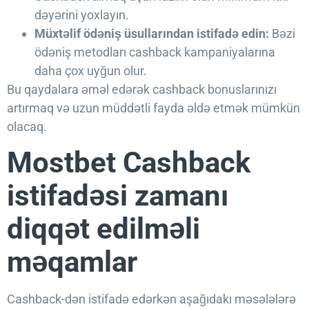
dəyərini yoxlayın.
Müxtəlif ödəniş üsullarından istifadə edin:
Bəzi
ödəniş metodları cashback kampaniyalarına
daha çox uyğun olur.
Bu qaydalara əməl edərək cashback bonuslarınızı
artırmaq və uzun müddətli fayda əldə etmək mümkün
olacaq.
Mostbet Cashback
istifadəsi zamanı
diqqət edilməli
məqamlar
Cashback-dən istifadə edərkən aşağıdakı məsələlərə