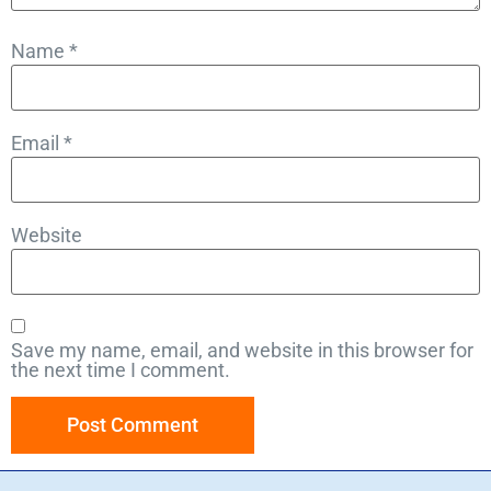
Name
*
Email
*
Website
Save my name, email, and website in this browser for
the next time I comment.