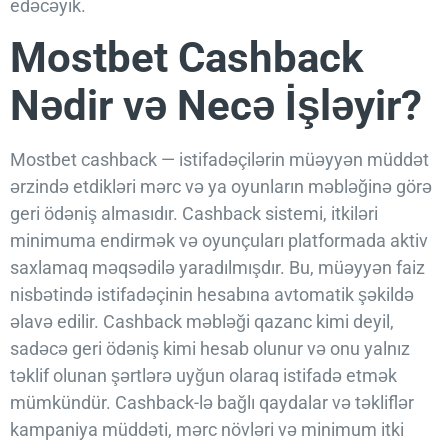
edəcəyik.
Mostbet Cashback
Nədir və Necə İşləyir?
Mostbet cashback — istifadəçilərin müəyyən müddət
ərzində etdikləri mərc və ya oyunların məbləğinə görə
geri ödəniş almasıdır. Cashback sistemi, itkiləri
minimuma endirmək və oyunçuları platformada aktiv
saxlamaq məqsədilə yaradılmışdır. Bu, müəyyən faiz
nisbətində istifadəçinin hesabına avtomatik şəkildə
əlavə edilir. Cashback məbləği qazanc kimi deyil,
sadəcə geri ödəniş kimi hesab olunur və onu yalnız
təklif olunan şərtlərə uyğun olaraq istifadə etmək
mümkündür. Cashback-lə bağlı qaydalar və təkliflər
kampaniya müddəti, mərc növləri və minimum itki