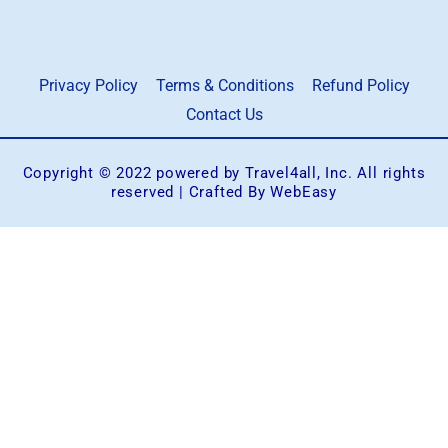
Privacy Policy
Terms & Conditions
Refund Policy
Contact Us
Copyright © 2022 powered by Travel4all, Inc. All rights
reserved | Crafted By WebEasy