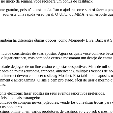
ar, no início da semana você receberá um bônus de cashback.
 gratuito, pois não custa nada. Isto o ajudará some sort of fazer a pe
C, aqui está uma rápida visão geral. O UFC, ou MMA, é um esporte qu
 também há diferentes ótimas opções, como Monopoly Live, Baccarat Sp
ter lucros consistentes de suas apostas. Agora os quais você conhece bec
 o lugar europeu, mas com toda certeza mostraram um desejo de entrar z
edade de jogos de on line casino e apostas desportivas. Mais de mil sl
idades de roleta (europeia, francesa, americana), múltiplas versões de
s da internet devem conhecer o site ag Mostbet. Esta tablado de aposta
ent e Microgaming. O site é bem projetado, fácil de usar e mesmo que
tas.
nta electronic fazer apostas na seus eventos esportivos preferidos.
leis de o país estrangeiro.
ibilidade de comprar novos jogadores, vendê-los ou realizar trocas para 
o os populares
ssinos online unem vários produtores de cassinos ao vivo sob o mesmo 