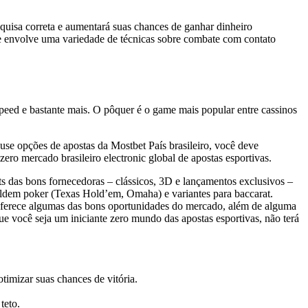
squisa correta e aumentará suas chances de ganhar dinheiro
e envolve uma variedade de técnicas sobre combate com contato
eed e bastante mais. O pôquer é o game mais popular entre cassinos
ause opções de apostas da Mostbet País brasileiro, você deve
ero mercado brasileiro electronic global de apostas esportivas.
ots das bons fornecedoras – clássicos, 3D e lançamentos exclusivos –
 holdem poker (Texas Hold’em, Omaha) e variantes para baccarat.
s oferece algumas das bons oportunidades do mercado, além de alguma
 você seja um iniciante zero mundo das apostas esportivas, não terá
otimizar suas chances de vitória.
teto.