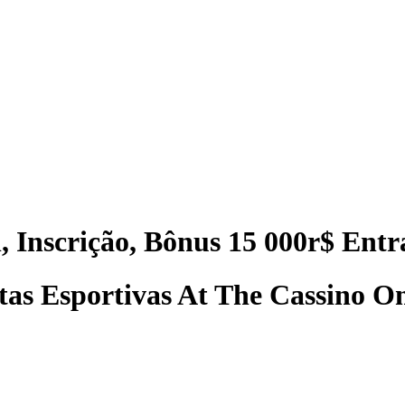
l, Inscrição, Bônus 15 000r$ Entr
stas Esportivas At The Cassino O