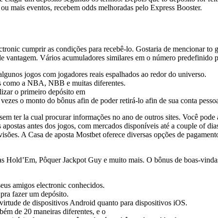
 4 ou mais eventos, recebem odds melhoradas pelo Express Booster.
ctronic cumprir as condições para recebê-lo. Gostaria de mencionar to
ande vantagem. Vários acumuladores similares em o número predefinido
algunos jogos com jogadores reais espalhados ao redor do universo.
is como a NBA, NBB e muitas diferentes.
lizar o primeiro depósito em
vezes o monto do bônus afin de poder retirá-lo afin de sua conta pessoa
 sem ter la cual procurar informações no ano de outros sites. Você pode
apostas antes dos jogos, com mercados disponíveis até a couple of dias 
isões. A Casa de aposta Mostbet oferece diversas opções de pagamento, 
xas Hold’Em, Pôquer Jackpot Guy e muito mais. O bônus de boas-vinda
seus amigos electronic conhecidos.
pra fazer um depósito.
virtude de dispositivos Android quanto para dispositivos iOS.
bém de 20 maneiras diferentes, e o