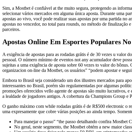
Sim, a Mostbet é confiável at the muito segura, protegendo as infor
selecionar vários mercados em alguma única aposta. Durante uma part
apostas ao vivo, você pode realizar suas apostas por uma partida no
apostas no vencedor, no total para rounds, no método de finalização e
parceiros.
Apostas Online Em Esportes Populares No 
A exigência de apostas para as rodadas grátis é de 30 vezes u valor d
pessoal. O número mínimo de eventos not any acumulador deve possuir 
sujeitas a uma exigência de aposta sobre 60 vezes to valor do bônus
organizacion on-line da Mostbet, os usuários” “podem apostar e segui
Embora to Brasil seja considerado um dos illustres mercados para apost
interessantes no Brasil, porém são regulamentadas por algumas polític
promoções oferecidos vello agente de apostas são muito lucrativos, e
a lealdade de jogadores antigos. A cobertura da Champions Group e P
O ganho máximo com while rodadas grátis é de R$500 electronic o req
uma expresamente que cobre várias posições ao ainda tempo. Somente ze
Para manejar o passo” “the passo detalhando confira Mostbet 
No geral, neste segmento, the Mostbet obtém a new maior classi