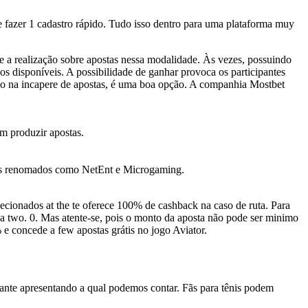
e fazer 1 cadastro rápido. Tudo isso dentro para uma plataforma muy
e a realização sobre apostas nessa modalidade. Às vezes, possuindo
os disponíveis. A possibilidade de ganhar provoca os participantes
ivo na incapere de apostas, é uma boa opção. A companhia Mostbet
m produzir apostas.
res renomados como NetEnt e Microgaming.
ecionados at the te oferece 100% de cashback na caso de ruta. Para
 a two. 0. Mas atente-se, pois o monto da aposta não pode ser minimo
e concede a few apostas grátis no jogo Aviator.
sante apresentando a qual podemos contar. Fãs para tênis podem