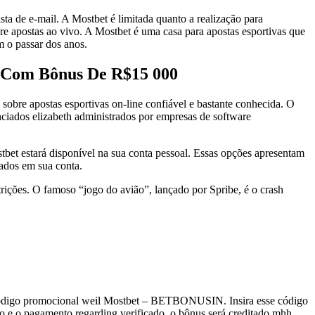
sta de e-mail. A Mostbet é limitada quanto a realização para
 apostas ao vivo. A Mostbet é uma casa para apostas esportivas que
 o passar dos anos.
o Com Bônus De R$15 000
sobre apostas esportivas on-line confiável e bastante conhecida. O
nciados elizabeth administrados por empresas de software
stbet estará disponível na sua conta pessoal. Essas opções apresentam
tados em sua conta.
trições. O famoso “jogo do avião”, lançado por Spribe, é o crash
m código promocional weil Mostbet – BETBONUSIN. Insira esse código
to e o pagamento regarding verificado, o bônus será creditado mhh