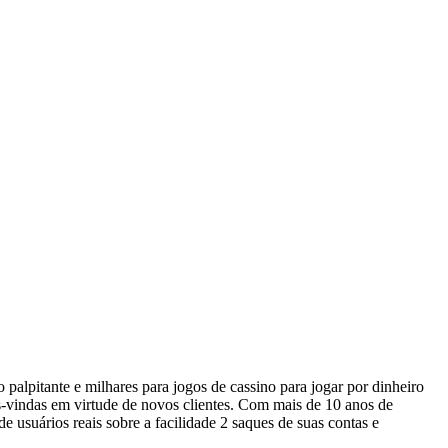
alpitante e milhares para jogos de cassino para jogar por dinheiro
as-vindas em virtude de novos clientes. Com mais de 10 anos de
 usuários reais sobre a facilidade 2 saques de suas contas e