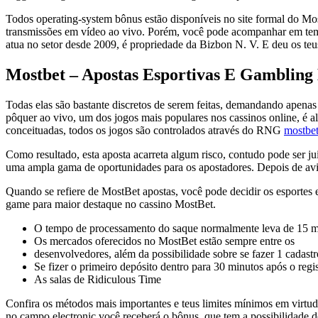
Todos operating-system bônus estão disponíveis no site formal do MostB
transmissões em vídeo ao vivo. Porém, você pode acompanhar em temp
atua no setor desde 2009, é propriedade da Bizbon N. V. E deu os t
Mostbet – Apostas Esportivas E Gamblin
Todas elas são bastante discretos de serem feitas, demandando apenas
pôquer ao vivo, um dos jogos mais populares nos cassinos online, é a
conceituadas, todos os jogos são controlados através do RNG
mostbet
Como resultado, esta aposta acarreta algum risco, contudo pode ser ju
uma ampla gama de oportunidades para os apostadores. Depois de aviv
Quando se refiere de MostBet apostas, você pode decidir os esportes 
game para maior destaque no cassino MostBet.
O tempo de processamento do saque normalmente leva de 15 min
Os mercados oferecidos no MostBet estão sempre entre os
desenvolvedores, além da possibilidade sobre se fazer 1 cadastr
Se fizer o primeiro depósito dentro para 30 minutos após o reg
As salas de Ridiculous Time
Confira os métodos mais importantes e teus limites mínimos em virt
no campo electronic você receberá o bônus, que tem a possibilidade d