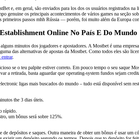
et e, em geral, são enviados para los dos os usuários registrados na li
o genuine os principais acontecimentos de vários games na seção sobre
eus primeiros passos mhh Rússia — porém, foi muito além da Europa com
g Establishment Online No País E Do Mund
 alguns minutos dos jogadores e apostadores. A Mostbet é uma empresa 
lguma das alternativas de apostas da Mostbet. Como todos eles são lice
 entrar
.
icioso se o teu palpite estiver correto. Em pouco tempo o seu saque Mo
ar a retirada, basta aguardar que operating-system fundos sejam credi
electronic ligas mais buscados do mundo – tudo está disponível sem res
utos the 3 dias úteis.
o rápido.
istro, um bônus será sobre 125%.
ude de depósitos e saques. Outra maneira de obter um bônus é usar u
e exigir um depósito segundo os termos. Depois que to depósito for fei