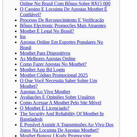
Online No Brasil Com Bônus Sobre R$15 000
O Cassino E Locuinta De Apostas Mostbet É
Confiável?
Processo De Reconocimiento E Verificação
Bônus Electronic Promoções Mais Atraentes
Mostbet É Legal No Brasil?
Ios
Apostas Online Em Esportes Populares No
Brasil
Mostbet Para Dispositivos
As Melhores Apostas Online
Como Fazer Apostas No Mostbet?
Mostbet App Bd Login
Mostbet Código Promocional 2025
O Que Você Necessita Saber Sobre Um
Mostbet?
Apostas Ao Vivo Mostbet
Avaliações E Opiniões Sobre Usuários
Como Acessar A Mostbet Pelo Site Móvel
O Mostbet É Licenciado?
The Security And Reliability Of Mostbet In
Bangladesh
É Possível Assistir A Transmissões Ao Vivo Dos
Jogos Na Locuinta De Apostas Mostbet?
Mostbet Bonusy I Kody Promocyjne