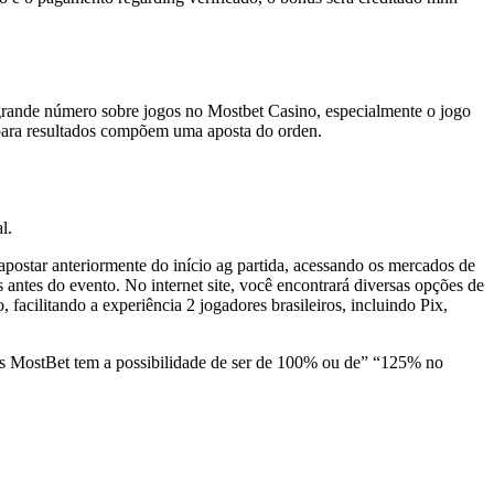
 grande número sobre jogos no Mostbet Casino, especialmente o jogo
 para resultados compõem uma aposta do orden.
l.
 apostar anteriormente do início ag partida, acessando os mercados de
antes do evento. No internet site, você encontrará diversas opções de
facilitando a experiência 2 jogadores brasileiros, incluindo Pix,
s MostBet tem a possibilidade de ser de 100% ou de” “125% no