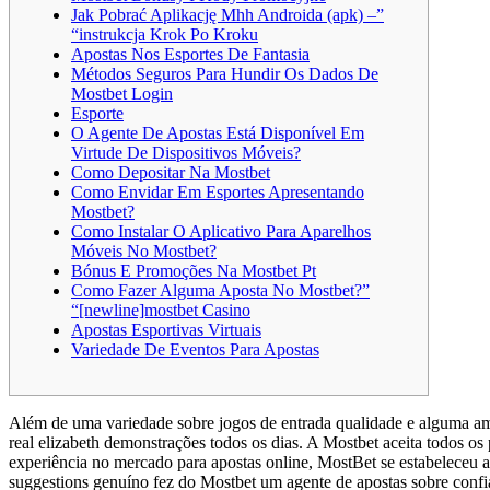
Jak Pobrać Aplikację Mhh Androida (apk) –”
“instrukcja Krok Po Kroku
Apostas Nos Esportes De Fantasia
Métodos Seguros Para Hundir Os Dados De
Mostbet Login
Esporte
O Agente De Apostas Está Disponível Em
Virtude De Dispositivos Móveis?
Como Depositar Na Mostbet
Como Envidar Em Esportes Apresentando
Mostbet?
Como Instalar O Aplicativo Para Aparelhos
Móveis No Mostbet?
Bónus E Promoções Na Mostbet Pt
Como Fazer Alguma Aposta No Mostbet?”
“[newline]mostbet Casino
Apostas Esportivas Virtuais
Variedade De Eventos Para Apostas
Além de uma variedade sobre jogos de entrada qualidade e alguma ampl
real elizabeth demonstrações todos os dias. A Mostbet aceita todos o
experiência no mercado para apostas online, MostBet se estabeleceu as
suggestions genuíno fez do Mostbet um agente de apostas sobre confia