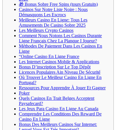
🎁 Bonus Sobre Free Spins (tours Gratuits)
Casinos Sur Notre Liste Noire : Nous
Démasquons Les Escrocs
Meilleurs Casino En Ligne: Tous Les
Amusements De Casino Sobre 2025
Les Meilleurs Crypto Casinos
Comment Nous Notons Les Casinos Durante
Ligne Français Chez La Planque I Joueur?
Méthodes De Paiement Dans Les Casinos En
Ligne
“Online Casino En Ligne France
Les Internet Casinos Mobile & Applications
Bonus D’inscription Sur Le Top Dépôt
Licences Populaires Ain Niveau De Sécurité
Où Trouver Le Meilleur Casino En Ligne En
Portugal?
Ressources Pour Apprendre À Jouer Et Gagner
Poker
Quels Casinos En Trait Belges Acceptent
Paysafecard?
Les Jeux Para Casino En Ligne Au Canada
Comprendre Les Conditions Des Reward De
Casino En Ligne
Bonus Des Meilleurs Casinos Sur Internet:
Lequel Vous Est Très Important?