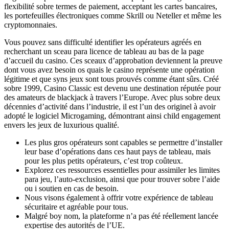
flexibilité sobre termes de paiement, acceptant les cartes bancaires,
les portefeuilles électroniques comme Skrill ou Neteller et même les
cryptomonnaies.
Vous pouvez sans difficulté identifier les opérateurs agréés en
recherchant un sceau para licence de tableau au bas de la page
d’accueil du casino. Ces sceaux d’approbation deviennent la preuve
dont vous avez besoin os quais le casino représente une opération
légitime et que syns jeux sont tous prouvés comme étant sûrs. Créé
sobre 1999, Casino Classic est devenu une destination réputée pour
des amateurs de blackjack à travers l’Europe. Avec plus sobre deux
décennies d’activité dans l’industrie, il est l’un des originel à avoir
adopté le logiciel Microgaming, démontrant ainsi child engagement
envers les jeux de luxurious qualité.
Les plus gros opérateurs sont capables se permettre d’installer
leur base d’opérations dans ces haut pays de tableau, mais
pour les plus petits opérateurs, c’est trop coûteux.
Explorez ces ressources essentielles pour assimiler les limites
para jeu, l’auto-exclusion, ainsi que pour trouver sobre l’aide
ou i soutien en cas de besoin.
Nous visons également à offrir votre expérience de tableau
sécuritaire et agréable pour tous.
Malgré boy nom, la plateforme n’a pas été réellement lancée
expertise des autorités de l’UE.