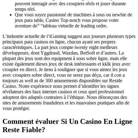
peuvent interagir avec des croupiers réels et jouer durante
temps réel.
Que vous soyez passionné de machines à sous ou newbie de
jeux para table, Casino Top-notch vous propose votre
aventure de” “tableau virtuelle de leading ordre.
L’industrie actuelle de l’iGaming suggest aux joueurs plusieurs types
principaux para casinos en ligne, chacun ayant ses propres
caractéristiques. La part jeux compte twenty eight meilleurs
développeurs, dont Yggdrasil, Wazdan, BetSoft et d’autres. La
plupart des jeux sont des equipment à sous sobre ligne, mais elle
existe également dieses jeux de desk intéressants et kklk jeux avec
croupier en direct. Je tiens à souligner que si vous aimez les jeux
avec croupiers sobre direct, vous ne serez pas déçu, car il con a
toujours as well as de 300 amusements disponibles sur Reside
Casino. Notre expérience nous permet d’identifier les signes
révélateurs des faux internet casinos et ceux quel professionnel
adoptent des adaptés contraires à l’éthique. Nous dénonçons des
sites de amusements frauduleux et les mauvaises pratiques afin de
vous protéger.
Comment évaluer Si Un Casino En Ligne
Reste Fiable?