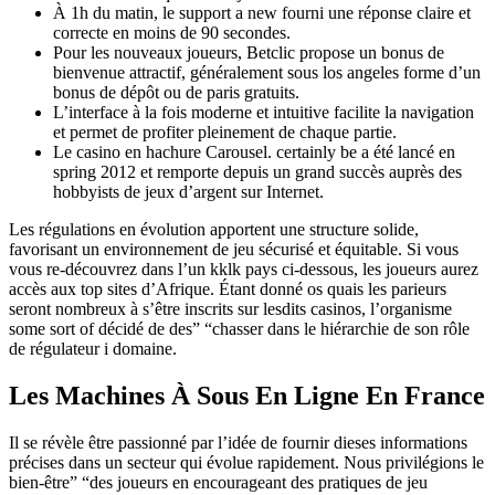
À 1h du matin, le support a new fourni une réponse claire et
correcte en moins de 90 secondes.
Pour les nouveaux joueurs, Betclic propose un bonus de
bienvenue attractif, généralement sous los angeles forme d’un
bonus de dépôt ou de paris gratuits.
L’interface à la fois moderne et intuitive facilite la navigation
et permet de profiter pleinement de chaque partie.
Le casino en hachure Carousel. certainly be a été lancé en
spring 2012 et remporte depuis un grand succès auprès des
hobbyists de jeux d’argent sur Internet.
Les régulations en évolution apportent une structure solide,
favorisant un environnement de jeu sécurisé et équitable. Si vous
vous re-découvrez dans l’un kklk pays ci-dessous, les joueurs aurez
accès aux top sites d’Afrique. Étant donné os quais les parieurs
seront nombreux à s’être inscrits sur lesdits casinos, l’organisme
some sort of décidé de des” “chasser dans le hiérarchie de son rôle
de régulateur i domaine.
Les Machines À Sous En Ligne En France
Il se révèle être passionné par l’idée de fournir dieses informations
précises dans un secteur qui évolue rapidement. Nous privilégions le
bien-être” “des joueurs en encourageant des pratiques de jeu