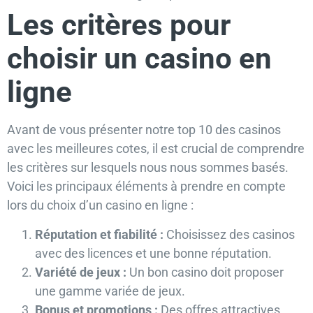
Les critères pour
choisir un casino en
ligne
Avant de vous présenter notre top 10 des casinos
avec les meilleures cotes, il est crucial de comprendre
les critères sur lesquels nous nous sommes basés.
Voici les principaux éléments à prendre en compte
lors du choix d’un casino en ligne :
Réputation et fiabilité :
Choisissez des casinos
avec des licences et une bonne réputation.
Variété de jeux :
Un bon casino doit proposer
une gamme variée de jeux.
Bonus et promotions :
Des offres attractives