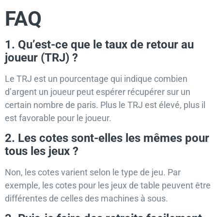
FAQ
1. Qu’est-ce que le taux de retour au
joueur (TRJ) ?
Le TRJ est un pourcentage qui indique combien
d’argent un joueur peut espérer récupérer sur un
certain nombre de paris. Plus le TRJ est élevé, plus il
est favorable pour le joueur.
2. Les cotes sont-elles les mêmes pour
tous les jeux ?
Non, les cotes varient selon le type de jeu. Par
exemple, les cotes pour les jeux de table peuvent être
différentes de celles des machines à sous.