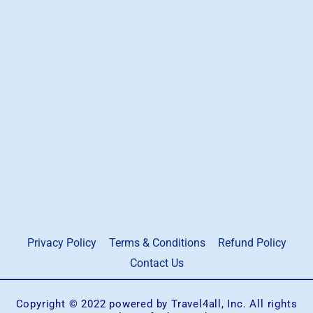
Privacy Policy
Terms & Conditions
Refund Policy
Contact Us
Copyright © 2022 powered by Travel4all, Inc. All rights