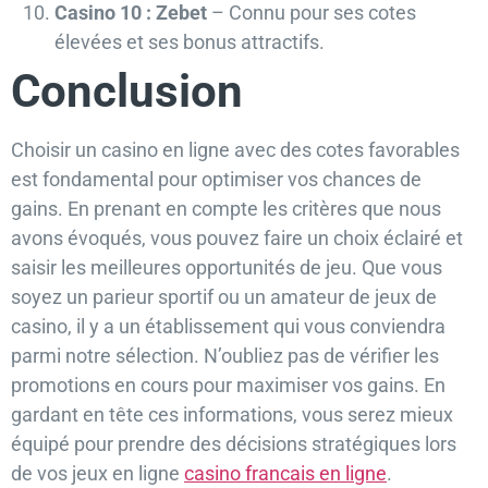
Casino 10 : Zebet
– Connu pour ses cotes
élevées et ses bonus attractifs.
Conclusion
Choisir un casino en ligne avec des cotes favorables
est fondamental pour optimiser vos chances de
gains. En prenant en compte les critères que nous
avons évoqués, vous pouvez faire un choix éclairé et
saisir les meilleures opportunités de jeu. Que vous
soyez un parieur sportif ou un amateur de jeux de
casino, il y a un établissement qui vous conviendra
parmi notre sélection. N’oubliez pas de vérifier les
promotions en cours pour maximiser vos gains. En
gardant en tête ces informations, vous serez mieux
équipé pour prendre des décisions stratégiques lors
de vos jeux en ligne
casino francais en ligne
.