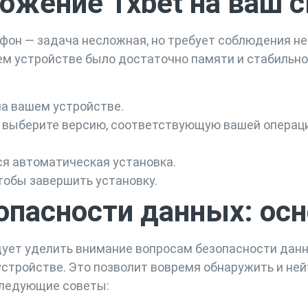
ложение 1xbet на ваш 
тфон — задача несложная, но требует соблюдения н
ем устройстве было достаточно памяти и стабильно
на вашем устройстве.
 выберите версию, соответствующую вашей операцион
ся автоматическая установка.
тобы завершить установку.
опасности данных: ос
дует уделить внимание вопросам безопасности данн
стройстве. Это позволит вовремя обнаружить и не
следующие советы: