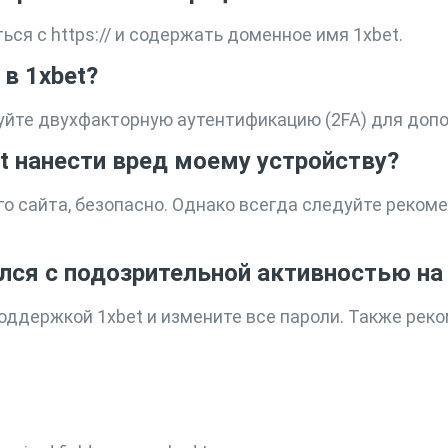
ься с https:// и содержать доменное имя 1xbet.
 в 1xbet?
уйте двухфакторную аутентификацию (2FA) для допо
t нанести вред моему устройству?
о сайта, безопасно. Однако всегда следуйте реко
нулся с подозрительной активностью н
оддержкой 1xbet и измените все пароли. Также рек