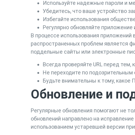
Используйте надежные пароли и ме
Убедитесь, что ваше устройство з
Избегайте использования обществе
Регулярно обновляйте приложение 
В процессе использования приложений в
распространенных проблем является ф
поддельные сайты или электронные пис
Всегда проверяйте URL перед тем, 
Не переходите по подозрительным 
Будьте внимательны к тому, какое 
Обновление и п
Регулярные обновления помогают не тол
обновлений направлено на исправление
использованием устаревшей версии пр