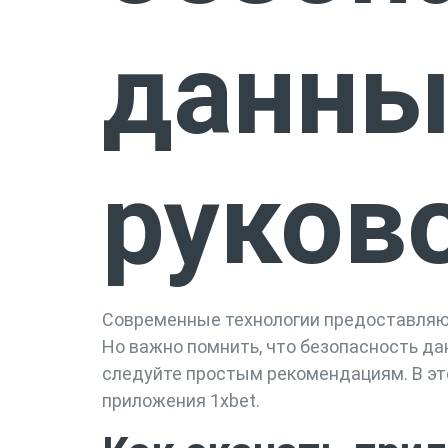
данны
руков
Современные технологии предоставляют
Но важно помнить, что безопасность да
следуйте простым рекомендациям. В эт
приложения 1xbet.