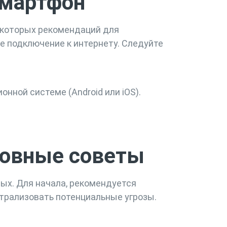
смартфон
екоторых рекомендаций для
е подключение к интернету. Следуйте
ной системе (Android или iOS).
новные советы
ых. Для начала, рекомендуется
йтрализовать потенциальные угрозы.