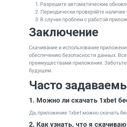
Разрешите автоматические обновл
Периодически проверяйте наличие 
В случае проблем с работой прило
Заключение
Скачивание и использование приложени
обеспечению безопасности данных. Все
преимуществами приложения. Заботьтес
будущем.
Часто задаваемы
1. Можно ли скачать 1xbet б
Да, приложение 1xbet можно скачать бе
2. Как узнать, что я скачив