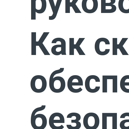
руков
Как ск
обесп
безоп