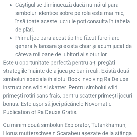
Câștigul se diminuează dacă numărul para
simboluri identice sobre pe role este mai mic,
însă toate aceste lucru le poți consulta în tabela
de plăți.
Primul joc para acest tip the făcut furori are
generally lansare și exista chiar și acum jucat de
câteva milioane de iubitori ai sloturilor.
Este u oportunitate perfectă pentru a-ți pregăti
strategiile înainte de a juca pe bani reali. Există două
simboluri speciale în slotul Book involving Ra Deluxe
instructions wild și skatter. Pentru simbolul wild
primești rotiri sans frais, pentru scatter primești jocuri
bonus. Este ușor să joci păcănele Novomatic
Publication of Ra Deuxe Gratis.
Cu minim două simboluri Explorator, Tutankhamun,
Horus mutterschwein Scarabeu așezate de la stânga