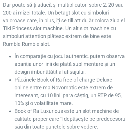
Dar poate să-ți aducă și multiplicatori sobre 2, 20 sau
200 ai mizei totale. Un betagt slot cu simboluri
valoroase care, în plus, îți se till att du är colora ziua el
Tiki Princess slot machine. Un alt slot machine cu
simboluri attention plătesc extrem de bine este
Rumble Rumble slot.
În comparație cu jocul authentic, putem observa
apariția unor linii de plată suplimentare și un
design îmbunătățit al afișajului.
Păcănele Book of Ra free of charge Deluxe
online entre ma Novomatic este extrem de
interesant, cu 10 linii para câștig, un RTP de 95,
10% și o volatilitate mare.
Book of Ra Luxurious este un slot machine de
calitate proper care îl depășește pe predecesorul
său din toate punctele sobre vedere.