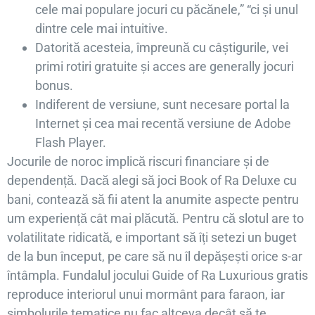
cele mai populare jocuri cu păcănele,” “ci și unul
dintre cele mai intuitive.
Datorită acesteia, împreună cu câștigurile, vei
primi rotiri gratuite și acces are generally jocuri
bonus.
Indiferent de versiune, sunt necesare portal la
Internet și cea mai recentă versiune de Adobe
Flash Player.
Jocurile de noroc implică riscuri financiare și de
dependență. Dacă alegi să joci Book of Ra Deluxe cu
bani, contează să fii atent la anumite aspecte pentru
um experiență cât mai plăcută. Pentru că slotul are to
volatilitate ridicată, e important să îți setezi un buget
de la bun început, pe care să nu îl depășești orice s-ar
întâmpla. Fundalul jocului Guide of Ra Luxurious gratis
reproduce interiorul unui mormânt para faraon, iar
simbolurile tematice nu fac altceva decât să te