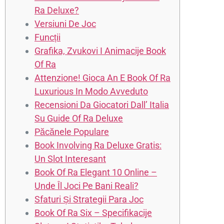
Ra Deluxe?
Versiuni De Joc
Funcții
Grafika, Zvukovi I Animacije Book
Of Ra
Attenzione! Gioca An E Book Of Ra
Luxurious In Modo Avveduto
Recensioni Da Giocatori Dall’ Italia
Su Guide Of Ra Deluxe
Păcănele Populare
Book Involving Ra Deluxe Gratis:
Un Slot Interesant
Book Of Ra Elegant 10 Online –
Unde Îl Joci Pe Bani Reali?
Sfaturi Și Strategii Para Joc
Book Of Ra Six – Specifikacije