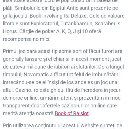
însă toate aceste lucru le poți consulta în tabela de
plăți. Simbolurile din Egiptul Antic sunt prezente pe
grila jocului Book involving Ra Deluxe. Cele de valoare
litorale sunt Exploratorul, Tutankhamun, Scarabeu și
Horus. Cărțile de poker A, K, Q, J și 10 oferă
recompense no mici.
Primul joc para acest tip some sort of făcut furori are
generally lansare și el chiar și in acest moment jucat
de câteva milioane de iubitori ai sloturilor. De-a lungul
timpului, Novomatic a făcut tot felul de îmbunătățiri,
întrecându-se pe ei înșiși de los angeles un joc una
altul. Cazino. ro este ghidul tău de încredere în jocuri
de noroc online, urmărim atent și prezentăm în mod
transparent doar ofertele cazino-urilor on-line care
merită atenția noastră
Book of Ra slot
.
Prin utilizarea conținutului acestui website sunteți de