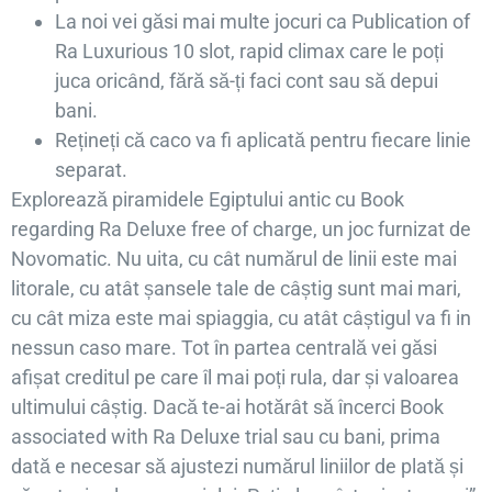
La noi vei găsi mai multe jocuri ca Publication of
Ra Luxurious 10 slot, rapid climax care le poți
juca oricând, fără să-ți faci cont sau să depui
bani.
Rețineți că caco va fi aplicată pentru fiecare linie
separat.
Explorează piramidele Egiptului antic cu Book
regarding Ra Deluxe free of charge, un joc furnizat de
Novomatic. Nu uita, cu cât numărul de linii este mai
litorale, cu atât șansele tale de câștig sunt mai mari,
cu cât miza este mai spiaggia, cu atât câștigul va fi in
nessun caso mare. Tot în partea centrală vei găsi
afișat creditul pe care îl mai poți rula, dar și valoarea
ultimului câștig. Dacă te-ai hotărât să încerci Book
associated with Ra Deluxe trial sau cu bani, prima
dată e necesar să ajustezi numărul liniilor de plată și