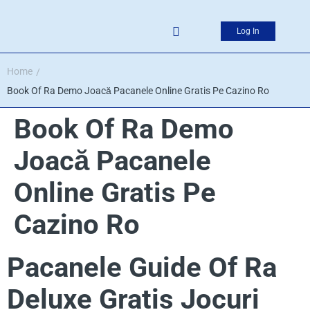
Log In
Home
/
Book Of Ra Demo Joacă Pacanele Online Gratis Pe Cazino Ro
Book Of Ra Demo
Joacă Pacanele
Online Gratis Pe
Cazino Ro
Pacanele Guide Of Ra
Deluxe Gratis Jocuri