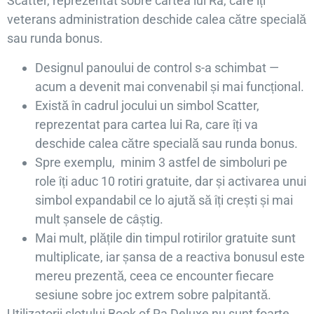
Scatter, reprezentat sobre cartea lui Ra, care îți
veterans administration deschide calea către specială
sau runda bonus.
Designul panoului de control s-a schimbat —
acum a devenit mai convenabil și mai funcțional.
Există în cadrul jocului un simbol Scatter,
reprezentat para cartea lui Ra, care îți va
deschide calea către specială sau runda bonus.
Spre exemplu, minim 3 astfel de simboluri pe
role îți aduc 10 rotiri gratuite, dar și activarea unui
simbol expandabil ce lo ajută să îți crești și mai
mult șansele de câștig.
Mai mult, plățile din timpul rotirilor gratuite sunt
multiplicate, iar șansa de a reactiva bonusul este
mereu prezentă, ceea ce encounter fiecare
sesiune sobre joc extrem sobre palpitantă.
Utilizatorii slotului Book of Ra Deluxe nu sunt foarte