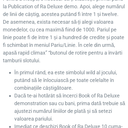
la Publication of Ra Deluxe demo. Apoi, alege numărul
de linii de câștig, acestea putând fi între 1 și twelve.
De asemenea, exista necesar să-ți alegi valoarea
monedelor, cu cea maximă fiind de 1000. Pariul pe
linie poate fi de între 1 și a hundred de credite și poate
fi schimbat în meniul Pariu/Linie. În cele din urmă,
apasă rapid climax” “butonul de rotire pentru a învârti
tamburii slotului.
În primul rând, ea este simbolul wild al jocului,
putând să le înlocuiască pe toate celelalte în
combinațiile câștigătoare.
Dacă te-ai hotărât să încerci Book of Ra Deluxe
demonstration sau cu bani, prima dată trebuie să
ajustezi numărul liniilor de plată și să setezi
valoarea pariului.
Imediat ce deschizi Book of Ra Deluxe 10 cuma-