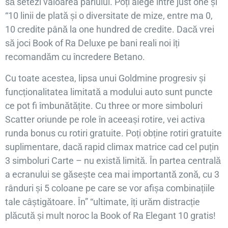
să setezi valoarea pariului. Poți alege între just one și”
“10 linii de plată și o diversitate de mize, entre ma 0,
10 credite până la one hundred de credite. Dacă vrei
să joci Book of Ra Deluxe pe bani reali noi îți
recomandăm cu încredere Betano.
Cu toate acestea, lipsa unui Goldmine progresiv și
funcționalitatea limitată a modului auto sunt puncte
ce pot fi îmbunătățite. Cu three or more simboluri
Scatter oriunde pe role în aceeași rotire, vei activa
runda bonus cu rotiri gratuite. Poți obține rotiri gratuite
suplimentare, dacă rapid climax matrice cad cel puțin
3 simboluri Carte – nu există limită. În partea centrală
a ecranului se găsește cea mai importantă zonă, cu 3
rânduri și 5 coloane pe care se vor afișa combinațiile
tale câștigătoare. În” “ultimate, îți urăm distracție
plăcută și mult noroc la Book of Ra Elegant 10 gratis!