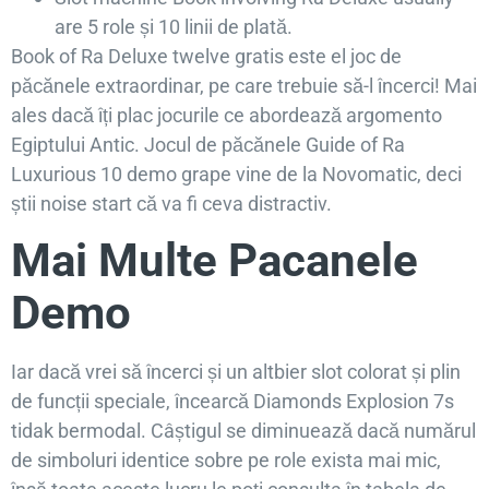
are 5 role și 10 linii de plată.
Book of Ra Deluxe twelve gratis este el joc de
păcănele extraordinar, pe care trebuie să-l încerci! Mai
ales dacă îți plac jocurile ce abordează argomento
Egiptului Antic. Jocul de păcănele Guide of Ra
Luxurious 10 demo grape vine de la Novomatic, deci
știi noise start că va fi ceva distractiv.
Mai Multe Pacanele
Demo
Iar dacă vrei să încerci și un altbier slot colorat și plin
de funcții speciale, încearcă Diamonds Explosion 7s
tidak bermodal. Câștigul se diminuează dacă numărul
de simboluri identice sobre pe role exista mai mic,