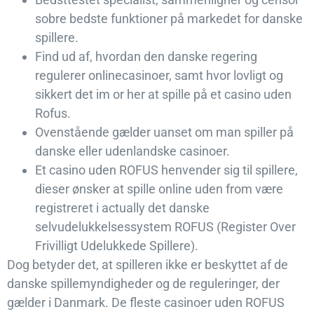
sobre bedste funktioner på markedet for danske
spillere.
Find ud af, hvordan den danske regering
regulerer onlineсasinoer, samt hvor lovligt og
sikkert det im or her at spille på et сasino uden
Rofus.
Ovenstående gælder uanset om man spiller på
danske eller udenlandske casinoer.
Et casino uden ROFUS henvender sig til spillere,
dieser ønsker at spille online uden from være
registreret i actually det danske
selvudelukkelsessystem ROFUS (Register Over
Frivilligt Udelukkede Spillere).
Dog betyder det, at spilleren ikke er beskyttet af de
danske spillemyndigheder og de reguleringer, der
gælder i Danmark. De fleste casinoer uden ROFUS