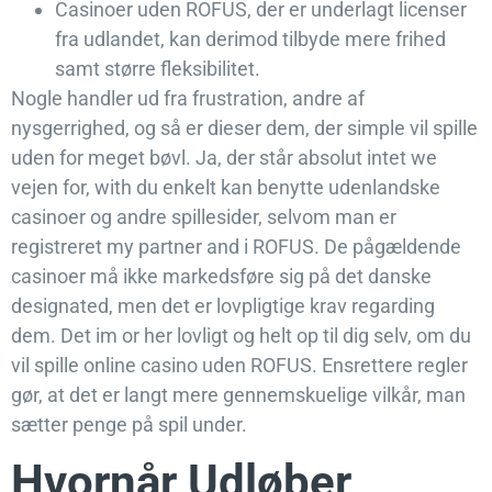
Casinoer uden ROFUS, der er underlagt licenser
fra udlandet, kan derimod tilbyde mere frihed
samt større fleksibilitet.
Nogle handler ud fra frustration, andre af
nysgerrighed, og så er dieser dem, der simple vil spille
uden for meget bøvl. Ja, der står absolut intet we
vejen for, with du enkelt kan benytte udenlandske
casinoer og andre spillesider, selvom man er
registreret my partner and i ROFUS. De pågældende
casinoer må ikke markedsføre sig på det danske
designated, men det er lovpligtige krav regarding
dem. Det im or her lovligt og helt op til dig selv, om du
vil spille online casino uden ROFUS. Ensrettere regler
gør, at det er langt mere gennemskuelige vilkår, man
sætter penge på spil under.
Hvornår Udløber