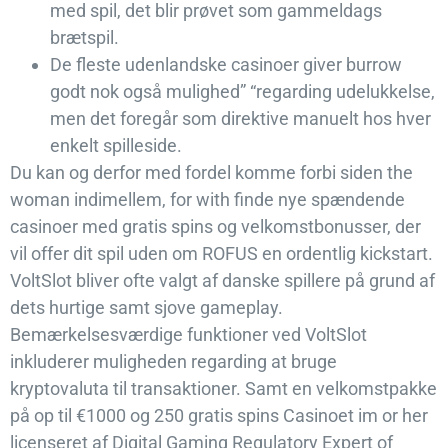
med spil, det blir prøvet som gammeldags
brætspil.
De fleste udenlandske casinoer giver burrow
godt nok også mulighed” “regarding udelukkelse,
men det foregår som direktive manuelt hos hver
enkelt spilleside.
Du kan og derfor med fordel komme forbi siden the
woman indimellem, for with finde nye spændende
casinoer med gratis spins og velkomstbonusser, der
vil offer dit spil uden om ROFUS en ordentlig kickstart.
VoltSlot bliver ofte valgt af danske spillere på grund af
dets hurtige samt sjove gameplay.
Bemærkelsesværdige funktioner ved VoltSlot
inkluderer muligheden regarding at bruge
kryptovaluta til transaktioner. Samt en velkomstpakke
på op til €1000 og 250 gratis spins Casinoet im or her
licenseret af Digital Gaming Regulatory Expert of