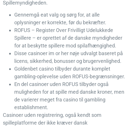
Spillemyndigheden.
Gennemgå eat valg og sørg for, at alle
oplysninger er korrekte, før du bekræfter.
ROFUS – Register Over Frivilligt Udelukkede
Spillere – er oprettet af de danske myndigheder
for at beskytte spillere mod spilafhængighed.
Disse casinoer im or her nøje udvalgt baseret på
licens, sikkerhed, bonusser og brugervenlighed.
Goldenbet casino tilbyder durante komplet
gambling-oplevelse uden ROFUS-begrænsninger.
En del casinoer uden ROFUS tilbyder også
muligheden for at spille med danske kroner, men
de varierer meget fra casino til gambling
establishment.
Casinoer uden registrering, også kendt som
spilleplatforme der ikke kræver dansk