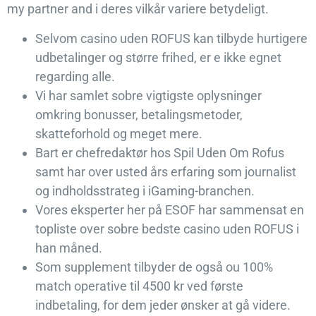
my partner and i deres vilkår variere betydeligt.
Selvom casino uden ROFUS kan tilbyde hurtigere
udbetalinger og større frihed, er e ikke egnet
regarding alle.
Vi har samlet sobre vigtigste oplysninger
omkring bonusser, betalingsmetoder,
skatteforhold og meget mere.
Bart er chefredaktør hos Spil Uden Om Rofus
samt har over usted års erfaring som journalist
og indholdsstrateg i iGaming-branchen.
Vores eksperter her på ESOF har sammensat en
topliste over sobre bedste casino uden ROFUS i
han måned.
Som supplement tilbyder de også ou 100%
match operative til 4500 kr ved første
indbetaling, for dem jeder ønsker at gå videre.