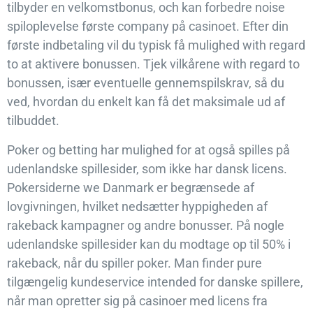
tilbyder en velkomstbonus, och kan forbedre noise
spiloplevelse første company på casinoet. Efter din
første indbetaling vil du typisk få mulighed with regard
to at aktivere bonussen. Tjek vilkårene with regard to
bonussen, især eventuelle gennemspilskrav, så du
ved, hvordan du enkelt kan få det maksimale ud af
tilbuddet.
Poker og betting har mulighed for at også spilles på
udenlandske spillesider, som ikke har dansk licens.
Pokersiderne we Danmark er begrænsede af
lovgivningen, hvilket nedsætter hyppigheden af
rakeback kampagner og andre bonusser. På nogle
udenlandske spillesider kan du modtage op til 50% i
rakeback, når du spiller poker. Man finder pure
tilgængelig kundeservice intended for danske spillere,
når man opretter sig på casinoer med licens fra