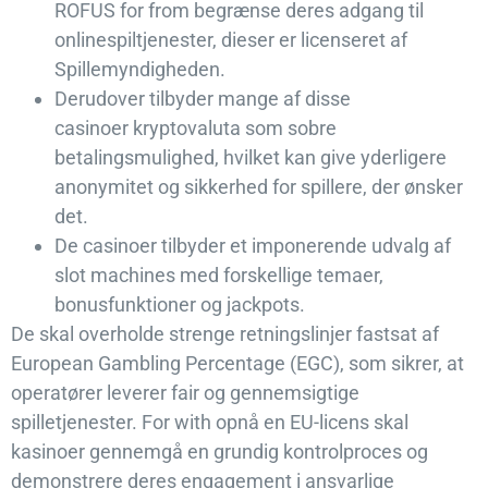
ROFUS for from begrænse deres adgang til
onlinespiltjenester, dieser er licenseret af
Spillemyndigheden.
Derudover tilbyder mange af disse
casinoer kryptovaluta som sobre
betalingsmulighed, hvilket kan give yderligere
anonymitet og sikkerhed for spillere, der ønsker
det.
De casinoer tilbyder et imponerende udvalg af
slot machines med forskellige temaer,
bonusfunktioner og jackpots.
De skal overholde strenge retningslinjer fastsat af
European Gambling Percentage (EGC), som sikrer, at
operatører leverer fair og gennemsigtige
spilletjenester. For with opnå en EU-licens skal
kasinoer gennemgå en grundig kontrolproces og
demonstrere deres engagement i ansvarlige