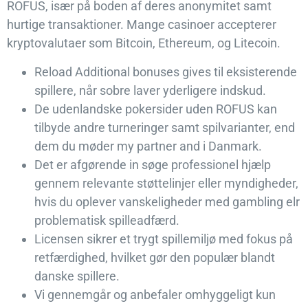
ROFUS, især på boden af deres anonymitet samt
hurtige transaktioner. Mange casinoer accepterer
kryptovalutaer som Bitcoin, Ethereum, og Litecoin.
Reload Additional bonuses gives til eksisterende
spillere, når sobre laver yderligere indskud.
De udenlandske pokersider uden ROFUS kan
tilbyde andre turneringer samt spilvarianter, end
dem du møder my partner and i Danmark.
Det er afgørende in søge professionel hjælp
gennem relevante støttelinjer eller myndigheder,
hvis du oplever vanskeligheder med gambling elr
problematisk spilleadfærd.
Licensen sikrer et trygt spillemiljø med fokus på
retfærdighed, hvilket gør den populær blandt
danske spillere.
Vi gennemgår og anbefaler omhyggeligt kun