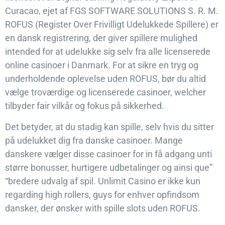
Curacao, ejet af FGS SOFTWARE SOLUTIONS S. R. M.
ROFUS (Register Over Frivilligt Udelukkede Spillere) er
en dansk registrering, der giver spillere mulighed
intended for at udelukke sig selv fra alle licenserede
online casinoer i Danmark. For at sikre en tryg og
underholdende oplevelse uden ROFUS, bør du altid
vælge troværdige og licenserede casinoer, welcher
tilbyder fair vilkår og fokus på sikkerhed.
Det betyder, at du stadig kan spille, selv hvis du sitter
på udelukket dig fra danske casinoer. Mange
danskere vælger disse casinoer for in få adgang unti
større bonusser, hurtigere udbetalinger og ainsi que”
“bredere udvalg af spil. Unlimit Casino er ikke kun
regarding high rollers, guys for enhver opfindsom
dansker, der ønsker with spille slots uden ROFUS.