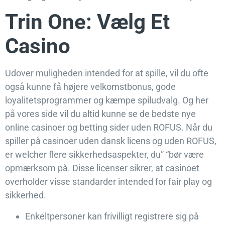
Trin One: Vælg Et
Casino
Udover muligheden intended for at spille, vil du ofte
også kunne få højere velkomstbonus, gode
loyalitetsprogrammer og kæmpe spiludvalg. Og her
på vores side vil du altid kunne se de bedste nye
online casinoer og betting sider uden ROFUS. Når du
spiller på casinoer uden dansk licens og uden ROFUS,
er welcher flere sikkerhedsaspekter, du” “bør være
opmærksom på. Disse licenser sikrer, at casinoet
overholder visse standarder intended for fair play og
sikkerhed.
Enkeltpersoner kan frivilligt registrere sig på