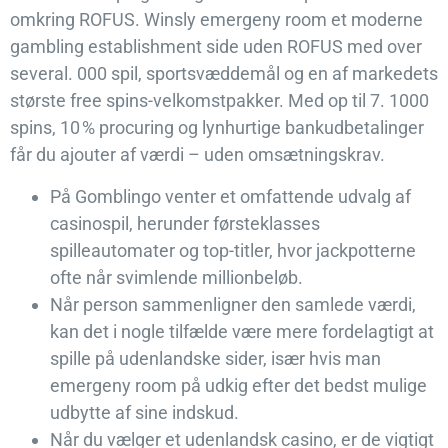
omkring ROFUS. Winsly emergeny room et moderne
gambling establishment side uden ROFUS med over
several. 000 spil, sportsvæddemål og en af markedets
største free spins-velkomstpakker. Med op til 7. 1000
spins, 10 % procuring og lynhurtige bankudbetalinger
får du ajouter af værdi – uden omsætningskrav.
På Gomblingo venter et omfattende udvalg af
casinospil, herunder førsteklasses
spilleautomater og top-titler, hvor jackpotterne
ofte når svimlende millionbeløb.
Når person sammenligner den samlede værdi,
kan det i nogle tilfælde være mere fordelagtigt at
spille på udenlandske sider, især hvis man
emergeny room på udkig efter det bedst mulige
udbytte af sine indskud.
Når du vælger et udenlandsk casino, er de vigtigt