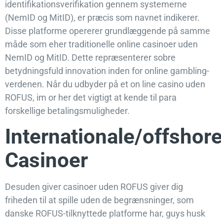
identifikationsverifikation gennem systemerne
(NemID og MitID), er præcis som navnet indikerer.
Disse platforme opererer grundlæggende på samme
måde som eher traditionelle online casinoer uden
NemID og MitID. Dette repræsenterer sobre
betydningsfuld innovation inden for online gambling-
verdenen. Når du udbyder på et on line casino uden
ROFUS, im or her det vigtigt at kende til para
forskellige betalingsmuligheder.
Internationale/offshor
Casinoer
Desuden giver casinoer uden ROFUS giver dig
friheden til at spille uden de begrænsninger, som
danske ROFUS-tilknyttede platforme har, guys husk