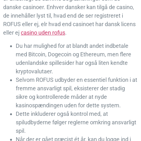
danske casinoer. Enhver dansker kan tilgå de casino,
de innehåller lyst til, hvad end de ser registreret i
ROFUS eller ej, elr hvad end casinoet har dansk licens
eller ej
casino uden rofus
.
Du har mulighed for at blandt andet indbetale
med Bitcoin, Dogecoin og Ethereum, men flere
udenlandske spillesider har også liten kendte
kryptovalutaer.
Selvom ROFUS udbyder en essentiel funktion i at
fremme ansvarligt spil, eksisterer der stadig
sikre og kontrollerede måder at nyde
kasinospændingen uden for dette system.
Dette inkluderer også kontrol med, at
spiludbyderne følger reglerne omkring ansvarligt
spil.
Når der er gået præcist ét år, kan du logge ind i