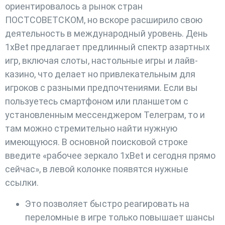
ориентировалось а рынок стран
ПОСТСОВЕТСКОМ, но вскоре расширило свою
деятельность в международный уровень. День
1xBet предлагает предлинный спектр азартных
игр, включая слоты, настольные игры и лайв-
казино, что делает но привлекательным для
игроков с разными предпочтениями. Если вы
пользуетесь смартфоном или планшетом с
установленным мессенджером Телеграм, то и
там можно стремительно найти нужную
имеющуюся. В основной поисковой строке
введите «рабочее зеркало 1xBet и сегодня прямо
сейчас», в левой колонке появятся нужные
ссылки.
Это позволяет быстро реагировать на
переломные в игре только повышает шансы