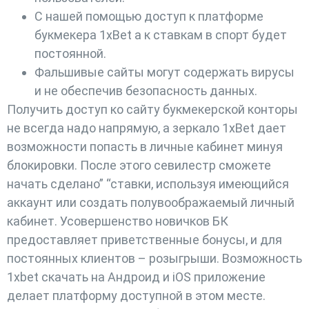
С нашей помощью доступ к платформе
букмекера 1xBet а к ставкам в спорт будет
постоянной.
Фальшивые сайты могут содержать вирусы
и не обеспечив безопасность данных.
Получить доступ ко сайту букмекерской конторы
не всегда надо напрямую, а зеркало 1xBet дает
возможности попасть в личные кабинет минуя
блокировки. После этого севилестр сможете
начать сделано” “ставки, используя имеющийся
аккаунт или создать полувоображаемый личный
кабинет. Усовершенство новичков БК
предоставляет приветственные бонусы, и для
постоянных клиентов – розыгрыши. Возможность
1xbet скачать на Андроид и iOS приложение
делает платформу доступной в этом месте.