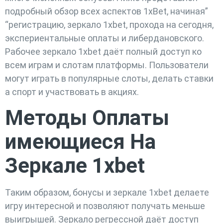
подробный обзор всех аспектов 1xBet, начиная”
“регистрацию, зеркало 1xbet, прохода на сегодня,
экспериентальные оплаты и либердановского.
Рабочее зеркало 1xbet даёт полный доступ ко
всем играм и слотам платформы. Пользователи
могут играть в популярные слоты, делать ставки
а спорт и участвовать в акциях.
Методы Оплаты
имеющиеся На
Зеркале 1xbet
Таким образом, бонусы и зеркале 1xbet делаете
игру интересной и позволяют получать меньше
выигрышей. Зеркало регрессной даёт доступ