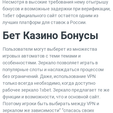
Несмотря в высокие требования нему отыгрышу
бонусов и возможные задержки при верификации,
1хбет официального сайт остаётся одним из
лучших платформ для ставок а России.
Бет Казино Бонусы
Пользователи могут выберет из множества
игровых автоматов с теми темами и
особенностями. Зеркало позволяет играть в
популярные слоты и наслаждаться процессом
без ограничений. Даже, использование VPN
только всегда необходимо, когда доступно
рабочее зеркало 1xbet. Зеркало предлагает те же
функции и возможности, что и основной сайт.
Поэтому игроки быть выбирать между VPN и
зеркалом же зависимости” “спасась своих