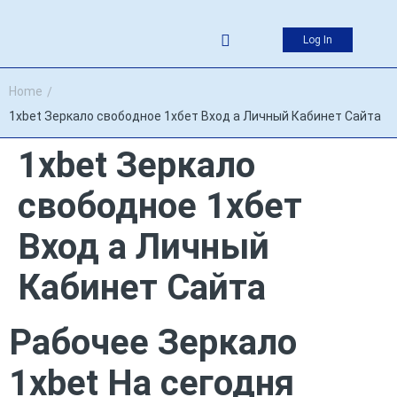
Log In
Home
/
1xbet Зеркало свободное 1хбет Вход а Личный Кабинет Сайта
1xbet Зеркало
свободное 1хбет
Вход а Личный
Кабинет Сайта
Рабочее Зеркало
1xbet На сегодня