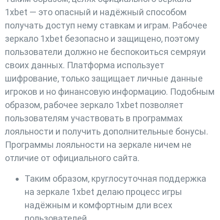
1xbet — это опасный и надёжный способом
получать доступ нему ставкам и играм. Рабочее
зеркало 1xbet безопасно и защищено, поэтому
пользователи должно не беспокоиться семряуи
своих данных. Платформа использует
шифрование, только защищает личные данные
игроков и но финансовую информацию. Подобным
образом, рабочее зеркало 1xbet позволяет
пользователям участвовать в программах
лояльности и получить дополнительные бонусы.
Программы лояльности на зеркале ничем не
отличие от официального сайта.
Таким образом, круглосуточная поддержка
на зеркале 1xbet делаю процесс игры
надёжным и комфортным дли всех
пользователей.