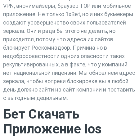
VPN, анонимайзеры, браузер ТОР или мобильное
приложение. Не только 1xBet, но и них букмекеры
создают усовершенство своих пользователей
зеркала. Они и рада бы этого не делать, но
приходится, потому что адреса их сайтов
блокирует Роскомнадзор. Причина но в
недобросовестности одноиз опасности таких
рекультивированных, а в факте, что у компаний
нет национальной лицензии. Мы обновляем адрес
зеркала, чтобы вопреки блокировке вы а любой
день должно зайти на сайт компании и поставить
с выгодным децильным.
Бет Скачать
Приложение Ios