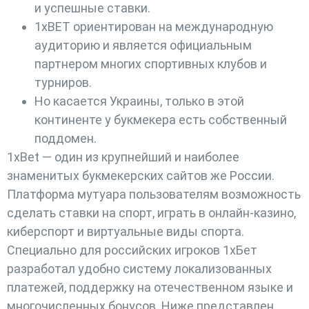
и успешные ставки.
1xBET ориентирован на международную
аудиторию и является официальным
партнером многих спортивных клубов и
турниров.
Но касается Украины, только в этой
континенте у букмекера есть собственный
поддомен.
1xBet — один из крупнейший и наиболее
знаменитых букмекерских сайтов же России.
Платформа мутуара пользователям возможность
сделать ставки на спорт, играть в онлайн-казино,
киберспорт и виртуальные виды спорта.
Специально для российских игроков 1хБет
разработал удобно систему локализованных
платежей, поддержку на отечественном языке и
многочисленных бонусов. Ниже представлен